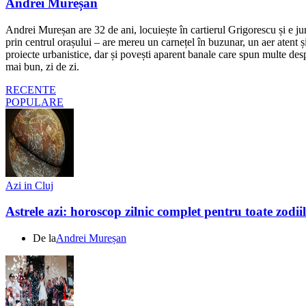
Andrei Mureșan
Andrei Mureșan are 32 de ani, locuiește în cartierul Grigorescu și e jur
prin centrul orașului – are mereu un carnețel în buzunar, un aer atent și 
proiecte urbanistice, dar și povești aparent banale care spun multe despr
mai bun, zi de zi.
RECENTE
POPULARE
Azi in Cluj
Astrele azi: horoscop zilnic complet pentru toate zodi
De la
Andrei Mureșan