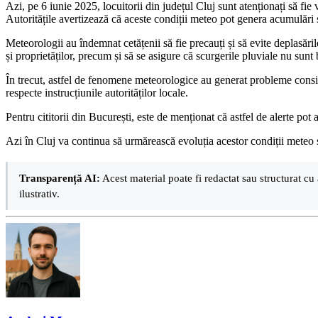
Azi, pe 6 iunie 2025, locuitorii din județul Cluj sunt atenționați să f
Autoritățile avertizează că aceste condiții meteo pot genera acumulări s
Meteorologii au îndemnat cetățenii să fie precauți și să evite deplasări
și proprietăților, precum și să se asigure că scurgerile pluviale nu sunt 
În trecut, astfel de fenomene meteorologice au generat probleme consider
respecte instrucțiunile autorităților locale.
Pentru cititorii din București, este de menționat că astfel de alerte pot 
Azi în Cluj va continua să urmărească evoluția acestor condiții meteo și
Transparență AI:
Acest material poate fi redactat sau structurat cu 
ilustrativ.