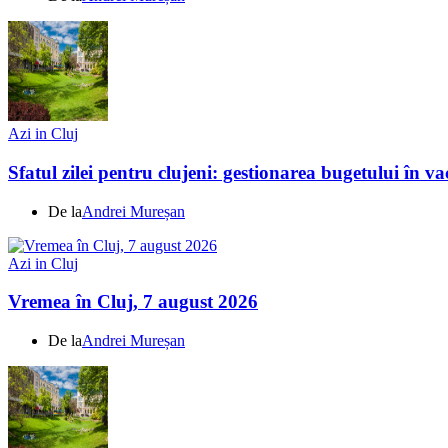
Azi in Cluj
Sfatul zilei pentru clujeni: gestionarea bugetului în v
De la
Andrei Mureșan
Azi in Cluj
Vremea în Cluj, 7 august 2026
De la
Andrei Mureșan