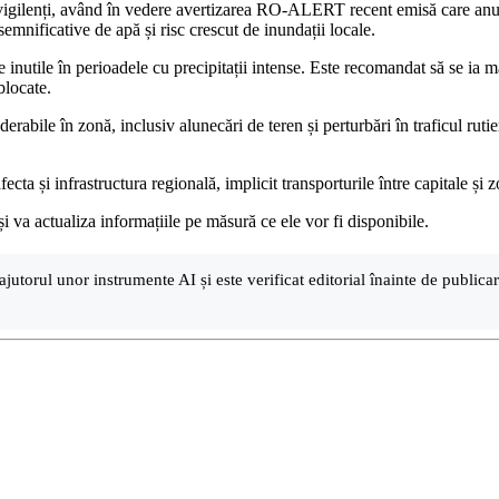
ie vigilenți, având în vedere avertizarea RO-ALERT recent emisă care anun
emnificative de apă și risc crescut de inundații locale.
le inutile în perioadele cu precipitații intense. Este recomandat să se ia
blocate.
abile în zonă, inclusiv alunecări de teren și perturbări în traficul rutier
afecta și infrastructura regională, implicit transporturile între capitale ș
 va actualiza informațiile pe măsură ce ele vor fi disponibile.
ajutorul unor instrumente AI și este verificat editorial înainte de public