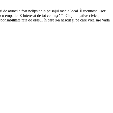
de atunci a fost nelipsit din peisajul media local. Îl recunoști ușor
cu empatie. E interesat de tot ce mișcă în Cluj: inițiative civice,
ponsabilitate față de orașul în care s-a născut și pe care vrea să-l vadă