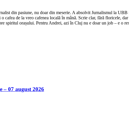
nalist din pasiune, nu doar din meserie. A absolvit Jurnalismul la UBB și 
o cafea de la vreo cafenea locală în mână. Scrie clar, fără floricele, dar 
e spiritul orașului. Pentru Andrei, azi în Cluj nu e doar un job – e o res
ile – 07 august 2026