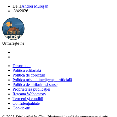
De la
Andrei Mureșan
.
8/4/2026
Urmărește-ne
Despre noi
Politica editorială
Politica de corecturi
Politica privind inteligența artificială
Politica de atribuire și surse
Proprietatea publicației
Rețeaua Weboratory
Termeni și condiții
Confidențialitate
Cookie-uri
©
2026
Știrile zilei în Cluj
. Platformă locală de cunoaștere și știri