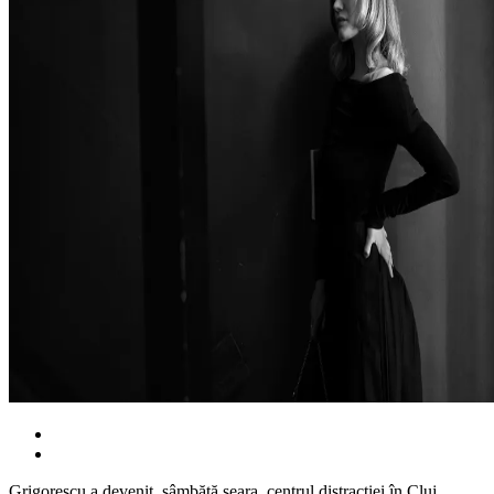
Grigorescu a devenit, sâmbătă seara, centrul distracției în Cluj,