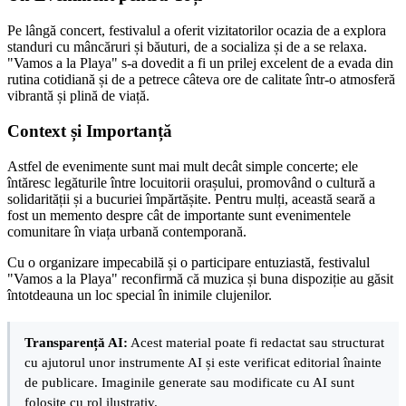
Pe lângă concert, festivalul a oferit vizitatorilor ocazia de a explora
standuri cu mâncăruri și băuturi, de a socializa și de a se relaxa.
"Vamos a la Playa" s-a dovedit a fi un prilej excelent de a evada din
rutina cotidiană și de a petrece câteva ore de calitate într-o atmosferă
vibrantă și plină de viață.
Context și Importanță
Astfel de evenimente sunt mai mult decât simple concerte; ele
întăresc legăturile între locuitorii orașului, promovând o cultură a
solidarității și a bucuriei împărtășite. Pentru mulți, această seară a
fost un memento despre cât de importante sunt evenimentele
comunitare în viața urbană contemporană.
Cu o organizare impecabilă și o participare entuziastă, festivalul
"Vamos a la Playa" reconfirmă că muzica și buna dispoziție au găsit
întotdeauna un loc special în inimile clujenilor.
Transparență AI:
Acest material poate fi redactat sau structurat
cu ajutorul unor instrumente AI și este verificat editorial înainte
de publicare. Imaginile generate sau modificate cu AI sunt
folosite cu rol ilustrativ.