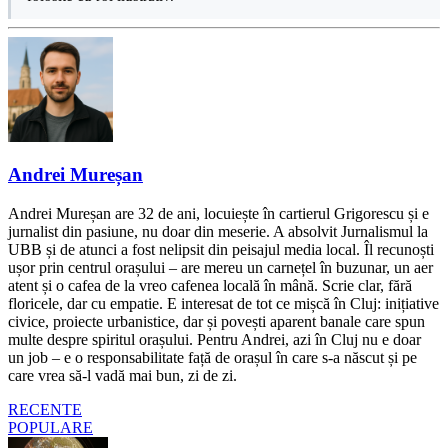
Andrei Mureșan
Andrei Mureșan are 32 de ani, locuiește în cartierul Grigorescu și e
jurnalist din pasiune, nu doar din meserie. A absolvit Jurnalismul la
UBB și de atunci a fost nelipsit din peisajul media local. Îl recunoști
ușor prin centrul orașului – are mereu un carnețel în buzunar, un aer
atent și o cafea de la vreo cafenea locală în mână. Scrie clar, fără
floricele, dar cu empatie. E interesat de tot ce mișcă în Cluj: inițiative
civice, proiecte urbanistice, dar și povești aparent banale care spun
multe despre spiritul orașului. Pentru Andrei, azi în Cluj nu e doar
un job – e o responsabilitate față de orașul în care s-a născut și pe
care vrea să-l vadă mai bun, zi de zi.
RECENTE
POPULARE