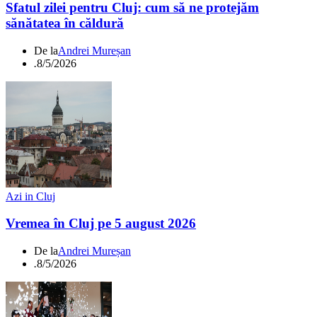
Sfatul zilei pentru Cluj: cum să ne protejăm
sănătatea în căldură
De la
Andrei Mureșan
.
8/5/2026
Azi in Cluj
Vremea în Cluj pe 5 august 2026
De la
Andrei Mureșan
.
8/5/2026