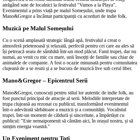
atrăgând sute de localnici la festivalul "Vamos a la Playa".
Evenimentul a prins viață pe malul Someșului, unde trupa
Mano&Gregor a încântat participanții cu acorduri de indie folk.
Muzică pe Malul Someșului
Cu o scenă amplasată strategic lângă apă, festivalul a creat o
atmosferă prietenoasă și relaxată, perfectă pentru cei care au ales să
își petreacă seara de sâmbătă într-un mod plăcut. Fanii trupei, dar nu
numai, au venit cu mic cu mare, unii însoțiți de familie sau chiar de
animalele de companie. A fost o ocazie minunată pentru comunitatea
clujeană de a se reuni și a se bucura de muzică live sub cerul liber.
Mano&Gregor – Epicentrul Serii
Mano&Gregor, cunoscuți pentru stilul lor autentic de indie folk, au
fost punctul principal de atracție al serii. Melodiile interpretate de
trupa clujeană au rezonat cu publicul, transformând evenimentul
într-o adevărată sărbătoare a muzicii și a comunității. Vocalistul
trupei, într-un moment de căldură și sinceritate, a împărtășit cu
publicul: "Este nemaipomenit să cântăm aici, în orașul nostru, și să
simțim energia voastră."
Un Eveniment pentru Toți