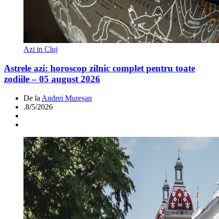
Azi in Cluj
Astrele azi: horoscop zilnic complet pentru toate
zodiile – 05 august 2026
De la
Andrei Mureșan
.
8/5/2026