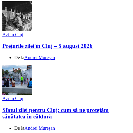
Azi in Cluj
Prețurile zilei în Cluj – 5 august 2026
De la
Andrei Mureșan
Azi in Cluj
Sfatul zilei pentru Cluj: cum să ne protejăm
sănătatea în căldură
De la
Andrei Mureșan