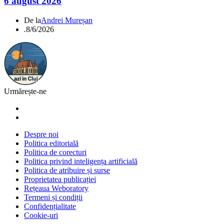
6 august 2026
De la
Andrei Mureșan
.
8/6/2026
Urmărește-ne
Despre noi
Politica editorială
Politica de corecturi
Politica privind inteligența artificială
Politica de atribuire și surse
Proprietatea publicației
Rețeaua Weboratory
Termeni și condiții
Confidențialitate
Cookie-uri