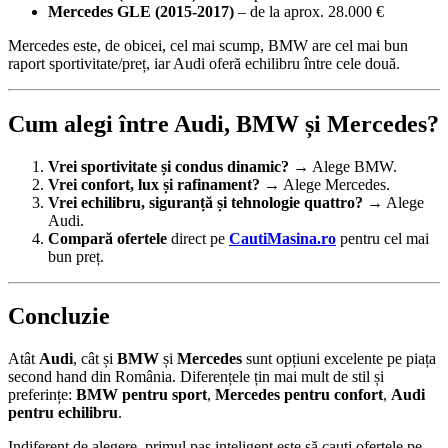
Mercedes GLE (2015-2017)
– de la aprox. 28.000 €
Mercedes este, de obicei, cel mai scump, BMW are cel mai bun
raport sportivitate/preț, iar Audi oferă echilibru între cele două.
Cum alegi între Audi, BMW și Mercedes?
Vrei sportivitate și condus dinamic?
→ Alege BMW.
Vrei confort, lux și rafinament?
→ Alege Mercedes.
Vrei echilibru, siguranță și tehnologie quattro?
→ Alege
Audi.
Compară ofertele
direct pe
CautiMasina.ro
pentru cel mai
bun preț.
Concluzie
Atât
Audi
, cât și
BMW
și
Mercedes
sunt opțiuni excelente pe piața
second hand din România. Diferențele țin mai mult de stil și
preferințe:
BMW pentru sport
,
Mercedes pentru confort
,
Audi
pentru echilibru
.
Indiferent de alegere, primul pas inteligent este să cauți ofertele pe