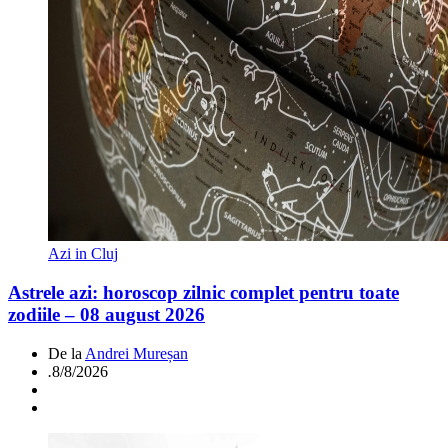
Azi in Cluj
Astrele azi: horoscop zilnic complet pentru toate
zodiile – 08 august 2026
De la
Andrei Mureșan
.
8/8/2026