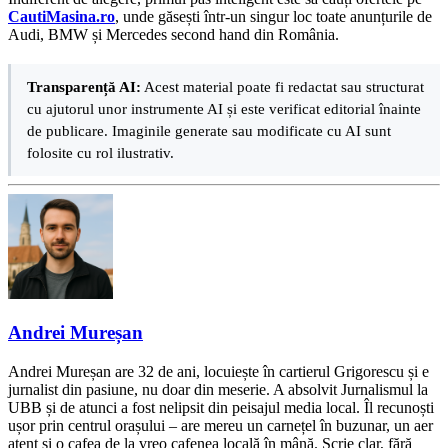
CautiMasina.ro
, unde găsești într-un singur loc toate anunțurile de
Audi, BMW și Mercedes second hand din România.
Transparență AI:
Acest material poate fi redactat sau structurat
cu ajutorul unor instrumente AI și este verificat editorial înainte
de publicare. Imaginile generate sau modificate cu AI sunt
folosite cu rol ilustrativ.
Andrei Mureșan
Andrei Mureșan are 32 de ani, locuiește în cartierul Grigorescu și e
jurnalist din pasiune, nu doar din meserie. A absolvit Jurnalismul la
UBB și de atunci a fost nelipsit din peisajul media local. Îl recunoști
ușor prin centrul orașului – are mereu un carnețel în buzunar, un aer
atent și o cafea de la vreo cafenea locală în mână. Scrie clar, fără