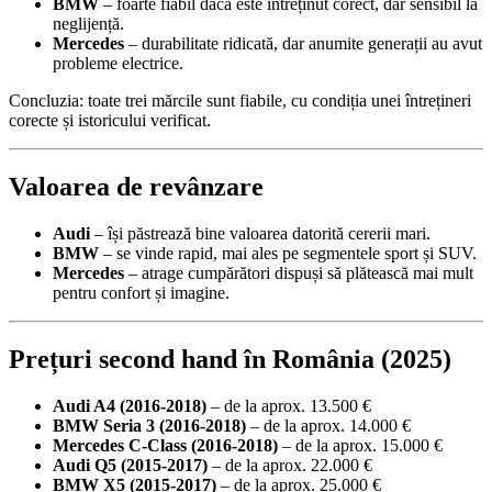
BMW
– foarte fiabil dacă este întreținut corect, dar sensibil la
neglijență.
Mercedes
– durabilitate ridicată, dar anumite generații au avut
probleme electrice.
Concluzia: toate trei mărcile sunt fiabile, cu condiția unei întrețineri
corecte și istoricului verificat.
Valoarea de revânzare
Audi
– își păstrează bine valoarea datorită cererii mari.
BMW
– se vinde rapid, mai ales pe segmentele sport și SUV.
Mercedes
– atrage cumpărători dispuși să plătească mai mult
pentru confort și imagine.
Prețuri second hand în România (2025)
Audi A4 (2016-2018)
– de la aprox. 13.500 €
BMW Seria 3 (2016-2018)
– de la aprox. 14.000 €
Mercedes C-Class (2016-2018)
– de la aprox. 15.000 €
Audi Q5 (2015-2017)
– de la aprox. 22.000 €
BMW X5 (2015-2017)
– de la aprox. 25.000 €