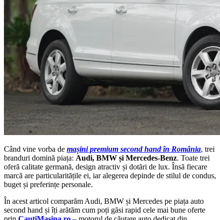
Când vine vorba de
mașini premium second hand în România
, trei
branduri domină piața:
Audi, BMW și Mercedes-Benz
. Toate trei
oferă calitate germană, design atractiv și dotări de lux. Însă fiecare
marcă are particularitățile ei, iar alegerea depinde de stilul de condus,
buget și preferințe personale.
În acest articol comparăm Audi, BMW și Mercedes pe piața auto
second hand și îți arătăm cum poți găsi rapid cele mai bune oferte
prin
CautiMasina.ro
– motorul de căutare auto dedicat din