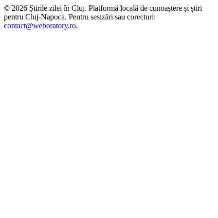
©
2026
Știrile zilei în Cluj
. Platformă locală de cunoaștere și știri
pentru
Cluj-Napoca
. Pentru sesizări sau corecturi:
contact@weboratory.ro
.