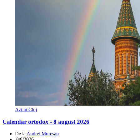
Azi in Cluj
Calendar ortodox - 8 august 2026
De la
Andrei Mureșan
.
8/8/2026