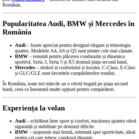
România.
Popularitatea Audi, BMW și Mercedes în
România
Audi
– foarte apreciat pentru designul elegant și tehnologia
quattro. Modelele A4, A6 și Q5 sunt printre cele mai căutate.
BMW
– renumit pentru plăcerea condusului și dinamica
sportivă. Seria 3, Seria 5 și X5 domină piața second hand.
Mercedes
– simbol al confortului și luxului. C-Class, E-Class
și GLC/GLE sunt favoritele cumpărătorilor români.
În România, toate trei mărcile au o ofertă bogată pe piața second
hand, ceea ce înseamnă multe opțiuni pentru cumpărători.
Experiența la volan
Audi
– echilibrat între sport și confort, tracțiunea quattro oferă
siguranță și stabilitate pe drumuri dificile.
BMW
– suspensie mai fermă, orientată spre sportivitate, ideal
pentru cei care iubesc condusul dinamic.