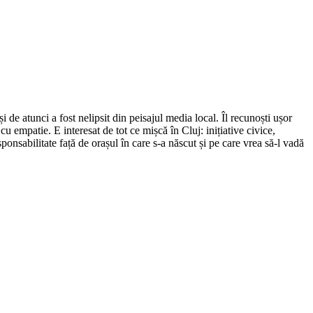
de atunci a fost nelipsit din peisajul media local. Îl recunoști ușor
cu empatie. E interesat de tot ce mișcă în Cluj: inițiative civice,
ponsabilitate față de orașul în care s-a născut și pe care vrea să-l vadă