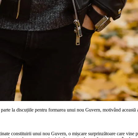
te la discuțiile pentru formarea unui nou Guvern, motivând această aleg
nate constituirii unui nou Guvern, o mișcare surprinzătoare care vine pe 