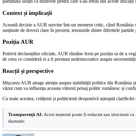
partidului susțin că motivele pentru care s-au retras din aceste discuț
Context și implicații
Această decizie a AUR survine într-un moment critic, când România se st
susținute de dovezi clare în prezent, tensiunile dintre diferitele partide
Poziția AUR
Potrivit declarațiilor oficiale, AUR rămâne ferm pe poziția sa de a veg
de ceea ce consideră ei a fi presiuni nedemocratice asupra suveranității
Reacții și perspective
Mișcarea AUR atrage atenția asupra stabilității politice din România și n
văzut cum va influența aceasta viitorul peisaj politic românesc și con
Cu toate acestea, cetățenii și politicienii deopotrivă așteaptă clarificăr
Transparență AI:
Acest material poate fi redactat sau structurat cu 
ilustrativ.