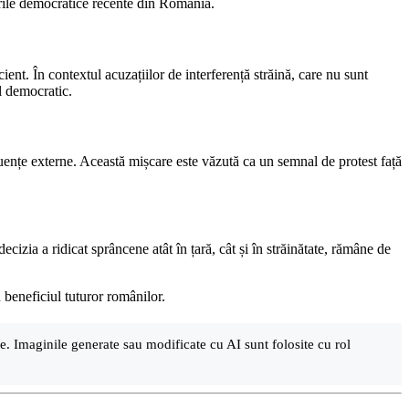
gerile democratice recente din România.
nt. În contextul acuzațiilor de interferență străină, care nu sunt
ul democratic.
luențe externe. Această mișcare este văzută ca un semnal de protest față
cizia a ridicat sprâncene atât în țară, cât și în străinătate, rămâne de
n beneficiul tuturor românilor.
are. Imaginile generate sau modificate cu AI sunt folosite cu rol