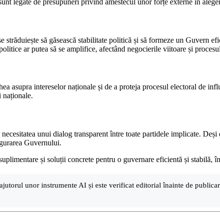
ii sunt legate de presupuneri privind amestecul unor forțe externe în ale
răduiește să găsească stabilitate politică și să formeze un Guvern eficie
 politice ar putea să se amplifice, afectând negocierile viitoare și proces
hea asupra intereselor naționale și de a proteja procesul electoral de inf
 naționale.
ecesitatea unui dialog transparent între toate partidele implicate. Deși de
figurarea Guvernului.
i suplimentare și soluții concrete pentru o guvernare eficientă și stabilă, î
ajutorul unor instrumente AI și este verificat editorial înainte de public