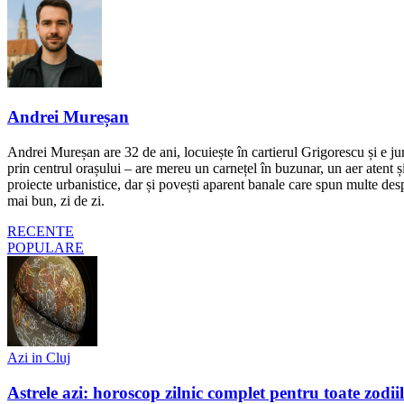
Andrei Mureșan
Andrei Mureșan are 32 de ani, locuiește în cartierul Grigorescu și e jur
prin centrul orașului – are mereu un carnețel în buzunar, un aer atent și 
proiecte urbanistice, dar și povești aparent banale care spun multe despr
mai bun, zi de zi.
RECENTE
POPULARE
Azi in Cluj
Astrele azi: horoscop zilnic complet pentru toate zodi