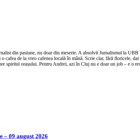
nalist din pasiune, nu doar din meserie. A absolvit Jurnalismul la UBB și 
o cafea de la vreo cafenea locală în mână. Scrie clar, fără floricele, dar 
e spiritul orașului. Pentru Andrei, azi în Cluj nu e doar un job – e o res
ile – 09 august 2026