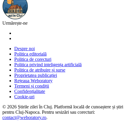
Urmărește-ne
Despre noi
Politica editorială
Politica de corecturi
Politica privind inteligența artificială
Politica de atribuire și surse
Proprietatea publicației
Rețeaua Weboratory
Termeni și condiții
Confidențialitate
Cookie-uri
©
2026
Știrile zilei în Cluj
. Platformă locală de cunoaștere și știri
pentru
Cluj-Napoca
. Pentru sesizări sau corecturi:
contact@weboratory.ro
.