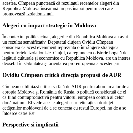
acestea, Cîmpean punctează că rezultatul recentelor alegeri din
Republica Moldova înseamnă un pas înapoi pentru cei care
promovează izolaționismul.
Alegeri cu impact strategic în Moldova
În contextul politic actual, alegerile din Republica Moldova au avut
un rezultat semnificativ. Deputatul clujean Ovidiu Cîmpean
consideră că acest eveniment reprezintă o înfrângere strategică
pentru forțele izolaționiste. Clujul, ca regiune cu o istorie bogată de
legături culturale și economice cu Republica Moldova, are un interes
deosebit în stabilitatea și orientarea pro-europeană a acestei țări.
Ovidiu Cîmpean critică direcția propusă de AUR
Cîmpean subliniază critica sa față de AUR pentru abordarea lor de a
apropia Moldova și România de Rusia, o politică considerată de el
ca fiind contraproductivă pentru viitorul european comun al celor
două națiuni. El vede aceste alegeri ca o reiterație a dorinței
cetățenilor moldoveni de a se conecta cu restul Europei, nu de a se
întoarce către Est.
Perspective și implicații