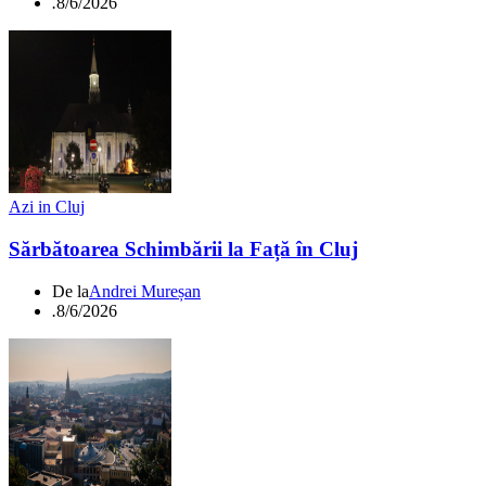
.
8/6/2026
Azi in Cluj
Sărbătoarea Schimbării la Față în Cluj
De la
Andrei Mureșan
.
8/6/2026