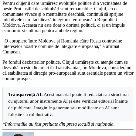
Pentru clujenii care urmăresc evoluțiile politice din vecinătatea de
peste Prut, astfel de schimbări sunt remarcabile. Clujul, cu o
comunitate vivace și o mentalitate deschisă, continuă să sprijine
inițiativele care facilitează integrarea europeană a Republicii
Moldova. Aceasta nu este doar o dorință politică, ci și un impuls
economic și cultural pentru ambele regiuni.
"O apropiere între Moldova și România către Rusia contravine
intereselor noastre comune de integrare europeană," a afirmat
Cîmpean.
Pe fondul dezbaterilor politice, Clujul urmărește cu atenție cum se
dezvoltă aceste dinamici în Transilvania și în Moldova, considerând
că stabilitatea și direcția pro-europeană sunt esențiale pentru un viitor
comun prosper.
Transparență AI:
Acest material poate fi redactat sau structurat
cu ajutorul unor instrumente AI și este verificat editorial înainte
de publicare. Imaginile generate sau modificate cu AI sunt
folosite cu rol ilustrativ.
*Informațiile au fost preluate din presa locală și naționala.