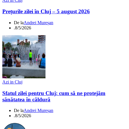
Azi in Cluj
Prețurile zilei în Cluj – 5 august 2026
De la
Andrei Mureșan
.
8/5/2026
Azi in Cluj
Sfatul zilei pentru Cluj: cum să ne protejăm
sănătatea în căldură
De la
Andrei Mureșan
.
8/5/2026