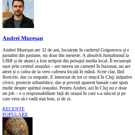
Andrei Mureșan
Andrei Mureșan are 32 de ani, locuiește în cartierul Grigorescu și e
jurnalist din pasiune, nu doar din meserie. A absolvit Jurnalismul la
UBB și de atunci a fost nelipsit din peisajul media local. Îl recunoști
ușor prin centrul orașului – are mereu un carnețel în buzunar, un aer
atent și o cafea de la vreo cafenea locală în mână. Scrie clar, fără
floricele, dar cu empatie. E interesat de tot ce mișcă în Cluj: inițiative
civice, proiecte urbanistice, dar și povești aparent banale care spun
multe despre spiritul orașului. Pentru Andrei, azi în Cluj nu e doar
un job – e o responsabilitate față de orașul în care s-a născut și pe
care vrea să-l vadă mai bun, zi de zi.
RECENTE
POPULARE