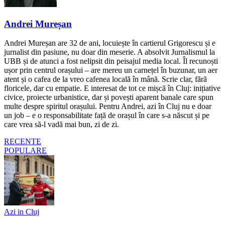
Andrei Mureșan
Andrei Mureșan are 32 de ani, locuiește în cartierul Grigorescu și e
jurnalist din pasiune, nu doar din meserie. A absolvit Jurnalismul la
UBB și de atunci a fost nelipsit din peisajul media local. Îl recunoști
ușor prin centrul orașului – are mereu un carnețel în buzunar, un aer
atent și o cafea de la vreo cafenea locală în mână. Scrie clar, fără
floricele, dar cu empatie. E interesat de tot ce mișcă în Cluj: inițiative
civice, proiecte urbanistice, dar și povești aparent banale care spun
multe despre spiritul orașului. Pentru Andrei, azi în Cluj nu e doar
un job – e o responsabilitate față de orașul în care s-a născut și pe
care vrea să-l vadă mai bun, zi de zi.
RECENTE
POPULARE
Azi in Cluj