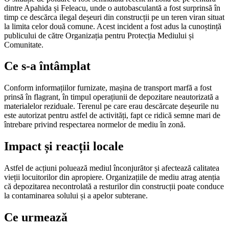
dintre Apahida și Feleacu, unde o autobasculantă a fost surprinsă în
timp ce descărca ilegal deșeuri din construcții pe un teren viran situat
la limita celor două comune. Acest incident a fost adus la cunoștință
publicului de către Organizația pentru Protecția Mediului și
Comunitate.
Ce s-a întâmplat
Conform informațiilor furnizate, mașina de transport marfă a fost
prinsă în flagrant, în timpul operațiunii de depozitare neautorizată a
materialelor reziduale. Terenul pe care erau descărcate deșeurile nu
este autorizat pentru astfel de activități, fapt ce ridică semne mari de
întrebare privind respectarea normelor de mediu în zonă.
Impact și reacții locale
Astfel de acțiuni poluează mediul înconjurător și afectează calitatea
vieții locuitorilor din apropiere. Organizațiile de mediu atrag atenția
că depozitarea necontrolată a resturilor din construcții poate conduce
la contaminarea solului și a apelor subterane.
Ce urmează