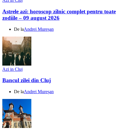
Azi in Cluj
Astrele azi: horoscop zilnic complet pentru toate
zodiile – 09 august 2026
De la
Andrei Mureșan
Azi in Cluj
Bancul zilei din Cluj
De la
Andrei Mureșan