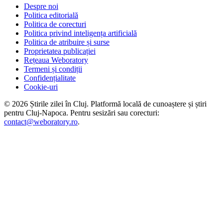
Despre noi
Politica editorială
Politica de corecturi
Politica privind inteligența artificială
Politica de atribuire și surse
Proprietatea publicației
Rețeaua Weboratory
Termeni și condiții
Confidențialitate
Cookie-uri
©
2026
Știrile zilei în Cluj
. Platformă locală de cunoaștere și știri
pentru
Cluj-Napoca
. Pentru sesizări sau corecturi:
contact@weboratory.ro
.