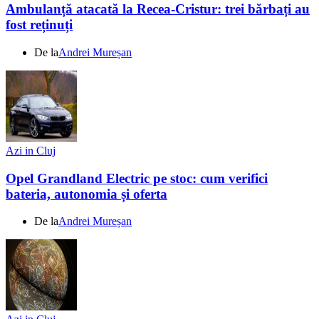
Ambulanță atacată la Recea-Cristur: trei bărbați au
fost reținuți
De la
Andrei Mureșan
Azi in Cluj
Opel Grandland Electric pe stoc: cum verifici
bateria, autonomia și oferta
De la
Andrei Mureșan