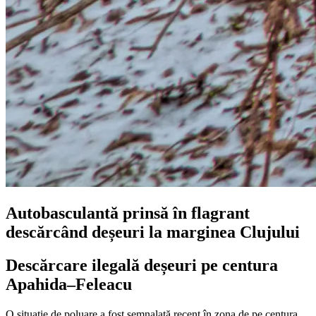
Autobasculantă prinsă în flagrant
descărcând deșeuri la marginea Clujului
Descărcare ilegală deșeuri pe centura
Apahida–Feleacu
O situație de poluare a fost semnalată recent în zona de pe centura