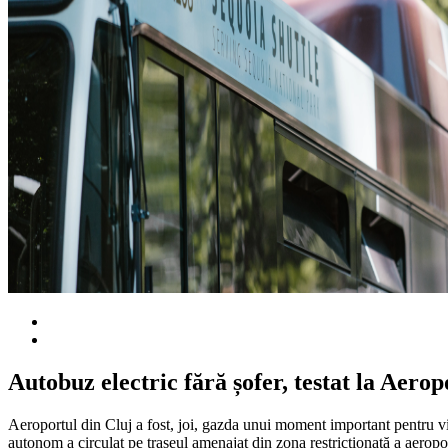
Autobuz electric fără șofer, testat la Aer
Aeroportul din Cluj a fost, joi, gazda unui moment important pentru v
autonom a circulat pe traseul amenajat din zona restricționată a aeropor