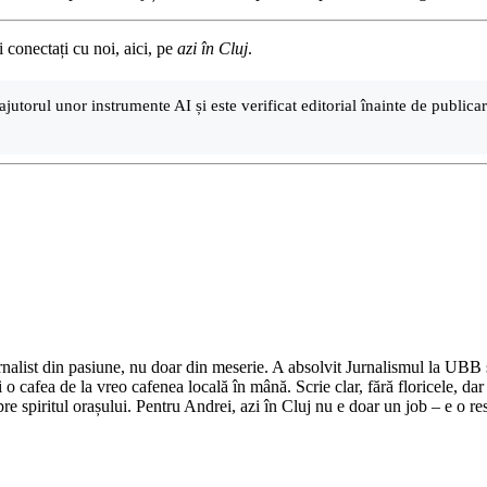
i conectați cu noi, aici, pe
azi în Cluj
.
ajutorul unor instrumente AI și este verificat editorial înainte de public
nalist din pasiune, nu doar din meserie. A absolvit Jurnalismul la UBB și 
o cafea de la vreo cafenea locală în mână. Scrie clar, fără floricele, dar 
e spiritul orașului. Pentru Andrei, azi în Cluj nu e doar un job – e o res