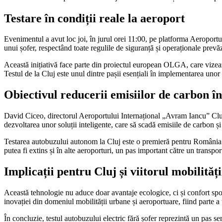
Testare în condiții reale la aeroport
Evenimentul a avut loc joi, în jurul orei 11:00, pe platforma Aeroport
unui șofer, respectând toate regulile de siguranță și operaționale prevă
Această inițiativă face parte din proiectul european OLGA, care vizea
Testul de la Cluj este unul dintre pașii esențiali în implementarea unor
Obiectivul reducerii emisiilor de carbon î
David Ciceo, directorul Aeroportului Internațional „Avram Iancu” Cluj, 
dezvoltarea unor soluții inteligente, care să scadă emisiile de carbon și
Testarea autobuzului autonom la Cluj este o premieră pentru România și 
putea fi extins și în alte aeroporturi, un pas important către un transp
Implicații pentru Cluj și viitorul mobilități
Această tehnologie nu aduce doar avantaje ecologice, ci și confort spori
inovației din domeniul mobilității urbane și aeroportuare, fiind parte a 
În concluzie, testul autobuzului electric fără șofer reprezintă un pas 