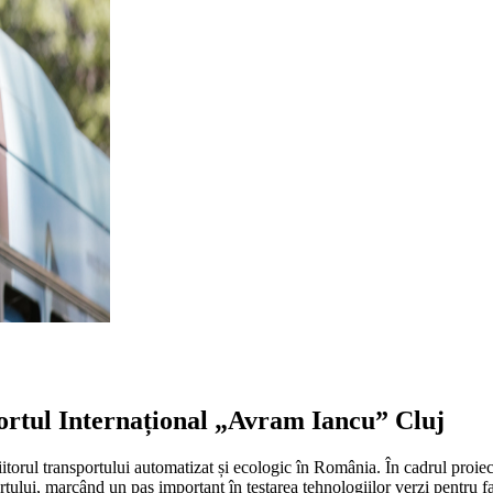
oportul Internațional „Avram Iancu” Cluj
iitorul transportului automatizat și ecologic în România. În cadrul pro
tului, marcând un pas important în testarea tehnologiilor verzi pentru fac