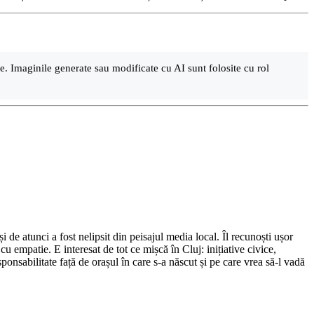
are. Imaginile generate sau modificate cu AI sunt folosite cu rol
de atunci a fost nelipsit din peisajul media local. Îl recunoști ușor
cu empatie. E interesat de tot ce mișcă în Cluj: inițiative civice,
ponsabilitate față de orașul în care s-a născut și pe care vrea să-l vadă