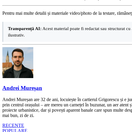
Pentru mai multe detalii și materiale video/photo de la testare, rămâneț
Transparență AI:
Acest material poate fi redactat sau structurat cu 
ilustrativ.
Andrei Mureșan
Andrei Mureșan are 32 de ani, locuiește în cartierul Grigorescu și e jur
prin centrul orașului – are mereu un carnețel în buzunar, un aer atent și 
proiecte urbanistice, dar și povești aparent banale care spun multe despr
mai bun, zi de zi.
RECENTE
POPULARE