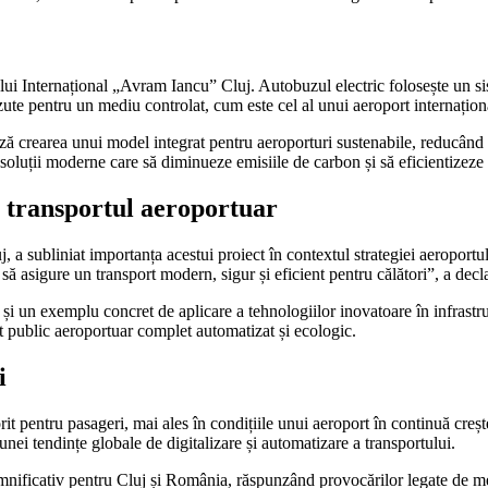
ului Internațional „Avram Iancu” Cluj. Autobuzul electric folosește un si
zute pentru un mediu controlat, cum este cel al unui aeroport internațion
ză crearea unui model integrat pentru aeroporturi sustenabile, reducând
 soluții moderne care să diminueze emisiile de carbon și să eficientizeze t
n transportul aeroportuar
a subliniat importanța acestui proiect în contextul strategiei aeroportu
 să asigure un transport modern, sigur și eficient pentru călători”, a decla
un exemplu concret de aplicare a tehnologiilor inovatoare în infrastructu
ort public aeroportuar complet automatizat și ecologic.
i
t pentru pasageri, mai ales în condițiile unui aeroport în continuă creșt
unei tendințe globale de digitalizare și automatizare a transportului.
semnificativ pentru Cluj și România, răspunzând provocărilor legate de med