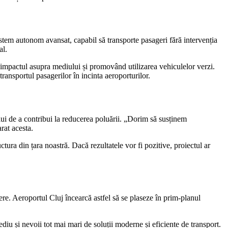
stem autonom avansat, capabil să transporte pasageri fără intervenția
al.
 impactul asupra mediului și promovând utilizarea vehiculelor verzi.
ransportul pasagerilor în incinta aeroporturilor.
lui de a contribui la reducerea poluării. „Dorim să susținem
rat acesta.
ra din țara noastră. Dacă rezultatele vor fi pozitive, proiectul ar
ere. Aeroportul Cluj încearcă astfel să se plaseze în prim-planul
iu și nevoii tot mai mari de soluții moderne și eficiente de transport.