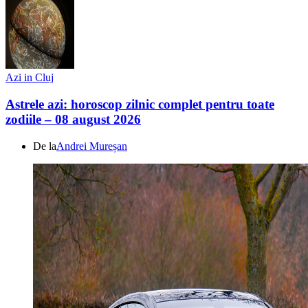
Azi in Cluj
Astrele azi: horoscop zilnic complet pentru toate
zodiile – 08 august 2026
De la
Andrei Mureșan