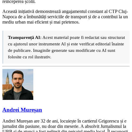
reînceperea școlii.
Această inițiativă demonstrează angajamentul constant al CTP Cluj-
Napoca de a îmbunătăți serviciile de transport și de a contribui la un
mediu urban mai eficient și mai prietenos.
Transparență AI:
Acest material poate fi redactat sau structurat
cu ajutorul unor instrumente AI și este verificat editorial înainte
de publicare. Imaginile generate sau modificate cu AI sunt
folosite cu rol ilustrativ.
Andrei Mureșan
Andrei Mureșan are 32 de ani, locuiește în cartierul Grigorescu și e
jurnalist din pasiune, nu doar din meserie. A absolvit Jurnalismul la
UBB și de atunci a fost nelipsit din peisajul media local. Îl recunoști