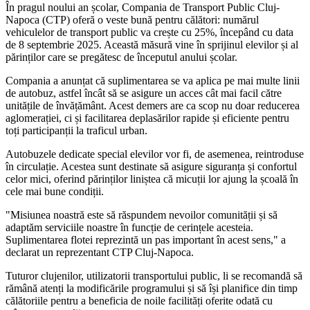
În pragul noului an școlar, Compania de Transport Public Cluj-
Napoca (CTP) oferă o veste bună pentru călători: numărul
vehiculelor de transport public va crește cu 25%, începând cu data
de 8 septembrie 2025. Această măsură vine în sprijinul elevilor și al
părinților care se pregătesc de începutul anului școlar.
Compania a anunțat că suplimentarea se va aplica pe mai multe linii
de autobuz, astfel încât să se asigure un acces cât mai facil către
unitățile de învățământ. Acest demers are ca scop nu doar reducerea
aglomerației, ci și facilitarea deplasărilor rapide și eficiente pentru
toți participanții la traficul urban.
Autobuzele dedicate special elevilor vor fi, de asemenea, reintroduse
în circulație. Acestea sunt destinate să asigure siguranța și confortul
celor mici, oferind părinților liniștea că micuții lor ajung la școală în
cele mai bune condiții.
"Misiunea noastră este să răspundem nevoilor comunității și să
adaptăm serviciile noastre în funcție de cerințele acesteia.
Suplimentarea flotei reprezintă un pas important în acest sens," a
declarat un reprezentant CTP Cluj-Napoca.
Tuturor clujenilor, utilizatorii transportului public, li se recomandă să
rămână atenți la modificările programului și să își planifice din timp
călătoriile pentru a beneficia de noile facilități oferite odată cu