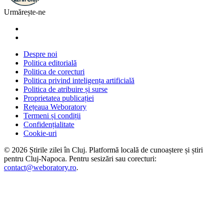
Urmărește-ne
Despre noi
Politica editorială
Politica de corecturi
Politica privind inteligența artificială
Politica de atribuire și surse
Proprietatea publicației
Rețeaua Weboratory
Termeni și condiții
Confidențialitate
Cookie-uri
©
2026
Știrile zilei în Cluj
. Platformă locală de cunoaștere și știri
pentru
Cluj-Napoca
. Pentru sesizări sau corecturi:
contact@weboratory.ro
.