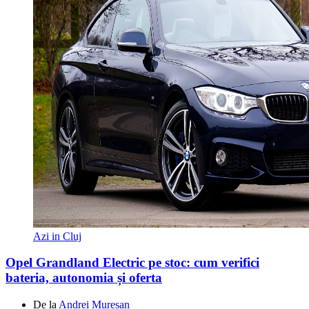
Azi in Cluj
Opel Grandland Electric pe stoc: cum verifici
bateria, autonomia și oferta
De la
Andrei Mureșan