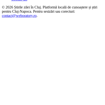
©
2026
Știrile zilei în Cluj
. Platformă locală de cunoaștere și știri
pentru
Cluj-Napoca
. Pentru sesizări sau corecturi:
contact@weboratory.ro
.