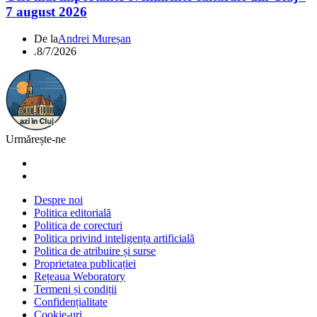
7 august 2026
De la
Andrei Mureșan
.
8/7/2026
Urmărește-ne
Despre noi
Politica editorială
Politica de corecturi
Politica privind inteligența artificială
Politica de atribuire și surse
Proprietatea publicației
Rețeaua Weboratory
Termeni și condiții
Confidențialitate
Cookie-uri