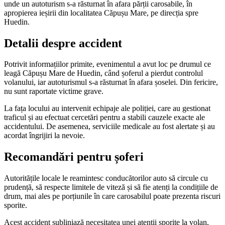
unde un autoturism s-a răsturnat în afara părții carosabile, în
apropierea ieșirii din localitatea Căpușu Mare, pe direcția spre
Huedin.
Detalii despre accident
Potrivit informațiilor primite, evenimentul a avut loc pe drumul ce
leagă Căpușu Mare de Huedin, când șoferul a pierdut controlul
volanului, iar autoturismul s-a răsturnat în afara șoselei. Din fericire,
nu sunt raportate victime grave.
La fața locului au intervenit echipaje ale poliției, care au gestionat
traficul și au efectuat cercetări pentru a stabili cauzele exacte ale
accidentului. De asemenea, serviciile medicale au fost alertate și au
acordat îngrijiri la nevoie.
Recomandări pentru șoferi
Autoritățile locale le reamintesc conducătorilor auto să circule cu
prudență, să respecte limitele de viteză și să fie atenți la condițiile de
drum, mai ales pe porțiunile în care carosabilul poate prezenta riscuri
sporite.
Acest accident subliniază necesitatea unei atenții sporite la volan,