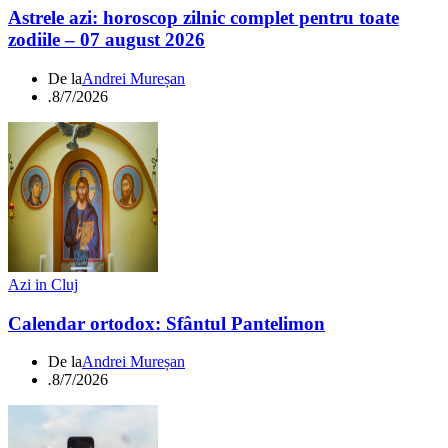
Astrele azi: horoscop zilnic complet pentru toate
zodiile – 07 august 2026
De la
Andrei Mureșan
.
8/7/2026
Azi in Cluj
Calendar ortodox: Sfântul Pantelimon
De la
Andrei Mureșan
.
8/7/2026