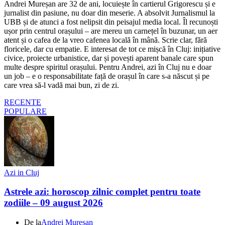
Andrei Mureșan are 32 de ani, locuiește în cartierul Grigorescu și e
jurnalist din pasiune, nu doar din meserie. A absolvit Jurnalismul la
UBB și de atunci a fost nelipsit din peisajul media local. Îl recunoști
ușor prin centrul orașului – are mereu un carnețel în buzunar, un aer
atent și o cafea de la vreo cafenea locală în mână. Scrie clar, fără
floricele, dar cu empatie. E interesat de tot ce mișcă în Cluj: inițiative
civice, proiecte urbanistice, dar și povești aparent banale care spun
multe despre spiritul orașului. Pentru Andrei, azi în Cluj nu e doar
un job – e o responsabilitate față de orașul în care s-a născut și pe
care vrea să-l vadă mai bun, zi de zi.
RECENTE
POPULARE
Azi in Cluj
Astrele azi: horoscop zilnic complet pentru toate
zodiile – 09 august 2026
De la
Andrei Mureșan