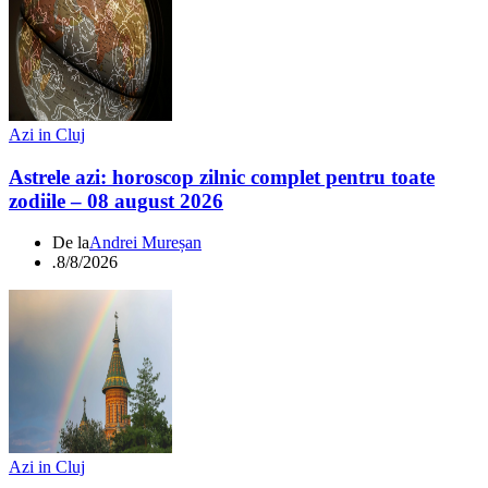
Azi in Cluj
Astrele azi: horoscop zilnic complet pentru toate
zodiile – 08 august 2026
De la
Andrei Mureșan
.
8/8/2026
Azi in Cluj