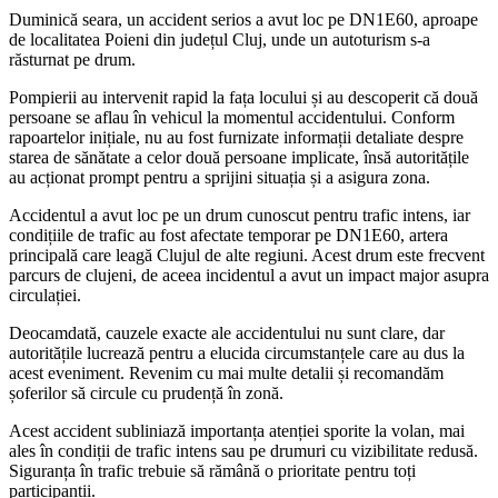
Duminică seara, un accident serios a avut loc pe DN1E60, aproape
de localitatea Poieni din județul Cluj, unde un autoturism s-a
răsturnat pe drum.
Pompierii au intervenit rapid la fața locului și au descoperit că două
persoane se aflau în vehicul la momentul accidentului. Conform
rapoartelor inițiale, nu au fost furnizate informații detaliate despre
starea de sănătate a celor două persoane implicate, însă autoritățile
au acționat prompt pentru a sprijini situația și a asigura zona.
Accidentul a avut loc pe un drum cunoscut pentru trafic intens, iar
condițiile de trafic au fost afectate temporar pe DN1E60, artera
principală care leagă Clujul de alte regiuni. Acest drum este frecvent
parcurs de clujeni, de aceea incidentul a avut un impact major asupra
circulației.
Deocamdată, cauzele exacte ale accidentului nu sunt clare, dar
autoritățile lucrează pentru a elucida circumstanțele care au dus la
acest eveniment. Revenim cu mai multe detalii și recomandăm
șoferilor să circule cu prudență în zonă.
Acest accident subliniază importanța atenției sporite la volan, mai
ales în condiții de trafic intens sau pe drumuri cu vizibilitate redusă.
Siguranța în trafic trebuie să rămână o prioritate pentru toți
participanții.