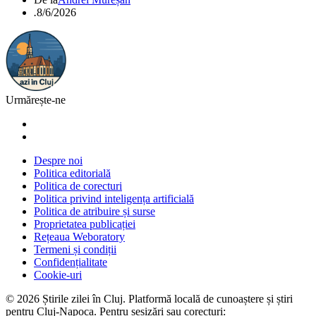
.
8/6/2026
Urmărește-ne
Despre noi
Politica editorială
Politica de corecturi
Politica privind inteligența artificială
Politica de atribuire și surse
Proprietatea publicației
Rețeaua Weboratory
Termeni și condiții
Confidențialitate
Cookie-uri
©
2026
Știrile zilei în Cluj
. Platformă locală de cunoaștere și știri
pentru
Cluj-Napoca
. Pentru sesizări sau corecturi: