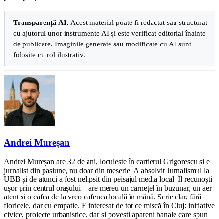
Transparență AI:
Acest material poate fi redactat sau structurat
cu ajutorul unor instrumente AI și este verificat editorial înainte
de publicare. Imaginile generate sau modificate cu AI sunt
folosite cu rol ilustrativ.
Andrei Mureșan
Andrei Mureșan are 32 de ani, locuiește în cartierul Grigorescu și e
jurnalist din pasiune, nu doar din meserie. A absolvit Jurnalismul la
UBB și de atunci a fost nelipsit din peisajul media local. Îl recunoști
ușor prin centrul orașului – are mereu un carnețel în buzunar, un aer
atent și o cafea de la vreo cafenea locală în mână. Scrie clar, fără
floricele, dar cu empatie. E interesat de tot ce mișcă în Cluj: inițiative
civice, proiecte urbanistice, dar și povești aparent banale care spun