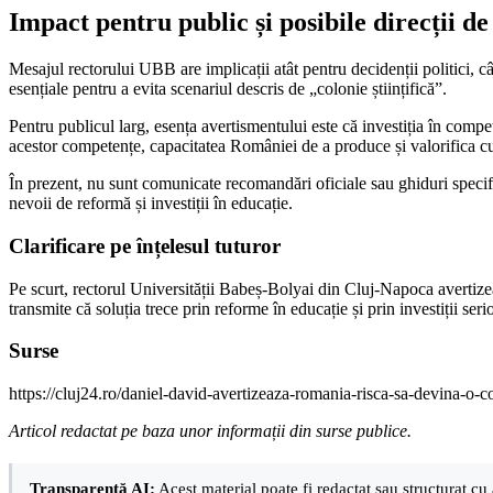
Impact pentru public și posibile direcții de
Mesajul rectorului UBB are implicații atât pentru decidenții politici, cât
esențiale pentru a evita scenariul descris de „colonie științifică”.
Pentru publicul larg, esența avertismentului este că investiția în compet
acestor competențe, capacitatea României de a produce și valorifica cuno
În prezent, nu sunt comunicate recomandări oficiale sau ghiduri specific
nevoii de reformă și investiții în educație.
Clarificare pe înțelesul tuturor
Pe scurt, rectorul Universității Babeș-Bolyai din Cluj-Napoca avertizea
transmite că soluția trece prin reforme în educație și prin investiții se
Surse
https://cluj24.ro/daniel-david-avertizeaza-romania-risca-sa-devina-o-co
Articol redactat pe baza unor informații din surse publice.
Transparență AI:
Acest material poate fi redactat sau structurat cu 