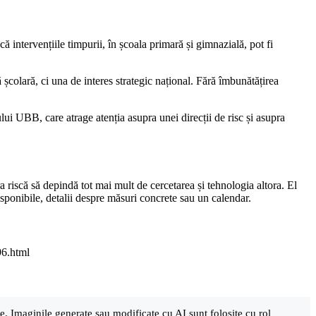
că intervențiile timpurii, în școala primară și gimnazială, pot fi
 școlară, ci una de interes strategic național. Fără îmbunătățirea
lui UBB, care atrage atenția asupra unei direcții de risc și asupra
 riscă să depindă tot mai mult de cercetarea și tehnologia altora. El
disponibile, detalii despre măsuri concrete sau un calendar.
96.html
are. Imaginile generate sau modificate cu AI sunt folosite cu rol