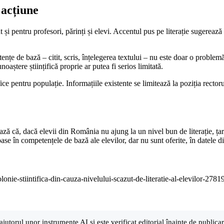
 acțiune
 și pentru profesori, părinți și elevi. Accentul pus pe literație sugerează 
ențe de bază – citit, scris, înțelegerea textului – nu este doar o problemă
aștere științifică proprie ar putea fi serios limitată.
e pentru populație. Informațiile existente se limitează la poziția rectoru
ză că, dacă elevii din România nu ajung la un nivel bun de literație, țara
rioase în competențele de bază ale elevilor, dar nu sunt oferite, în datele 
lonie-stiintifica-din-cauza-nivelului-scazut-de-literatie-al-elevilor-2781
ajutorul unor instrumente AI și este verificat editorial înainte de public