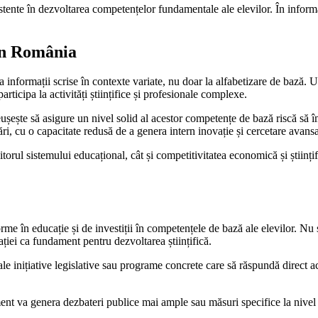
istente în dezvoltarea competențelor fundamentale ale elevilor. În inform
 în România
iliza informații scrise în contexte variate, nu doar la alfabetizare de bază.
articipa la activități științifice și profesionale complexe.
șește să asigure un nivel solid al acestor competențe de bază riscă să împ
ri, cu o capacitate redusă de a genera intern inovație și cercetare avansa
torul sistemului educațional, cât și competitivitatea economică și științif
orme în educație și de investiții în competențele de bază ale elevilor. N
rației ca fundament pentru dezvoltarea științifică.
uale inițiative legislative sau programe concrete care să răspundă direct
ment va genera dezbateri publice mai ample sau măsuri specifice la nivel