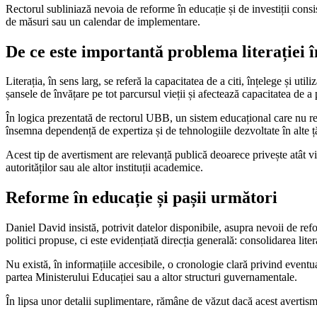
Rectorul subliniază nevoia de reforme în educație și de investiții cons
de măsuri sau un calendar de implementare.
De ce este importantă problema literației
Literația, în sens larg, se referă la capacitatea de a citi, înțelege și ut
șansele de învățare pe tot parcursul vieții și afectează capacitatea de a p
În logica prezentată de rectorul UBB, un sistem educațional care nu reu
însemna dependență de expertiza și de tehnologiile dezvoltate în alte ță
Acest tip de avertisment are relevanță publică deoarece privește atât vii
autorităților sau ale altor instituții academice.
Reforme în educație și pașii următori
Daniel David insistă, potrivit datelor disponibile, asupra nevoii de ref
politici propuse, ci este evidențiată direcția generală: consolidarea lite
Nu există, în informațiile accesibile, o cronologie clară privind event
partea Ministerului Educației sau a altor structuri guvernamentale.
În lipsa unor detalii suplimentare, rămâne de văzut dacă acest avertis