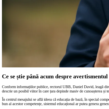
Ce se știe până acum despre avertismentu
Conform informațiilor publice, rectorul UBB, Daniel David, leagă direct
descrie un posibil viitor în care țara depinde masiv de cunoașterea și t
În centrul mesajului se află ideea că educația de bază, în special comp
bun al acestor competențe, sistemul educațional ar putea genera generați