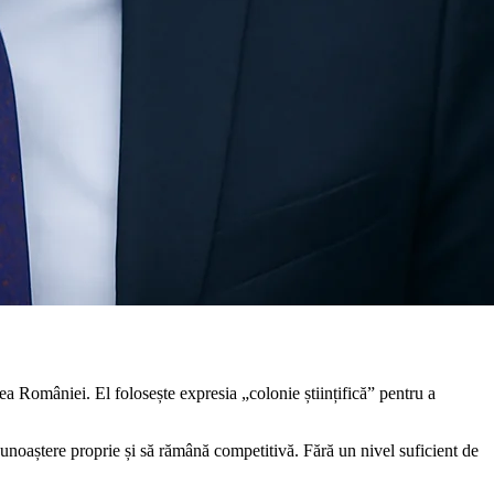
ea României. El folosește expresia „colonie științifică” pentru a
cunoaștere proprie și să rămână competitivă. Fără un nivel suficient de