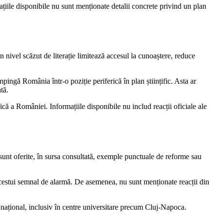
ațiile disponibile nu sunt menționate detalii concrete privind un plan
 Un nivel scăzut de literație limitează accesul la cunoaștere, reduce
ingă România într-o poziție periferică în plan științific. Asta ar
tă.
ică a României. Informațiile disponibile nu includ reacții oficiale ale
u sunt oferite, în sursa consultată, exemple punctuale de reforme sau
 acestui semnal de alarmă. De asemenea, nu sunt menționate reacții din
 național, inclusiv în centre universitare precum Cluj-Napoca.