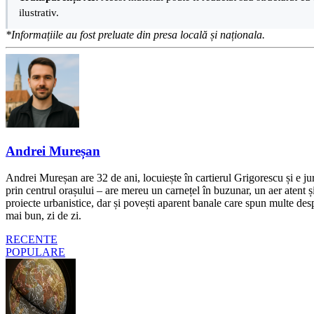
ilustrativ.
*Informațiile au fost preluate din presa locală și naționala.
Andrei Mureșan
Andrei Mureșan are 32 de ani, locuiește în cartierul Grigorescu și e jur
prin centrul orașului – are mereu un carnețel în buzunar, un aer atent și 
proiecte urbanistice, dar și povești aparent banale care spun multe despr
mai bun, zi de zi.
RECENTE
POPULARE