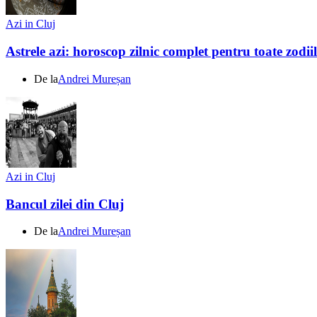
Azi in Cluj
Astrele azi: horoscop zilnic complet pentru toate zodi
De la
Andrei Mureșan
Azi in Cluj
Bancul zilei din Cluj
De la
Andrei Mureșan