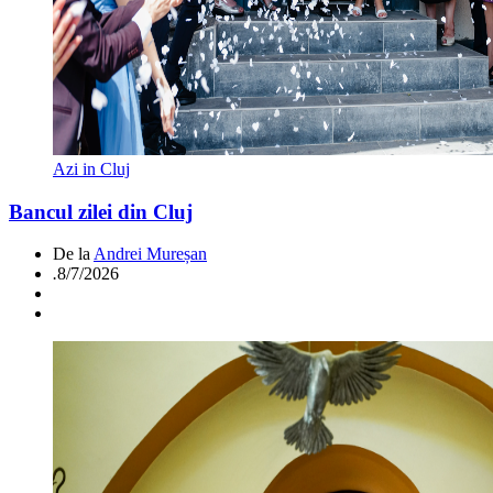
Azi in Cluj
Bancul zilei din Cluj
De la
Andrei Mureșan
.
8/7/2026