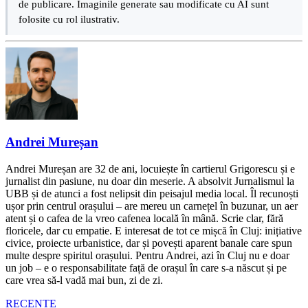
de publicare. Imaginile generate sau modificate cu AI sunt
folosite cu rol ilustrativ.
Andrei Mureșan
Andrei Mureșan are 32 de ani, locuiește în cartierul Grigorescu și e
jurnalist din pasiune, nu doar din meserie. A absolvit Jurnalismul la
UBB și de atunci a fost nelipsit din peisajul media local. Îl recunoști
ușor prin centrul orașului – are mereu un carnețel în buzunar, un aer
atent și o cafea de la vreo cafenea locală în mână. Scrie clar, fără
floricele, dar cu empatie. E interesat de tot ce mișcă în Cluj: inițiative
civice, proiecte urbanistice, dar și povești aparent banale care spun
multe despre spiritul orașului. Pentru Andrei, azi în Cluj nu e doar
un job – e o responsabilitate față de orașul în care s-a născut și pe
care vrea să-l vadă mai bun, zi de zi.
RECENTE