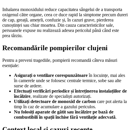
Inhalarea monoxidului reduce capacitatea sângelui de a transporta
oxigenul către organe, ceea ce duce rapid la simptome precum dureri
de cap, greață, amețeli, confuzie și, în cazuri grave, pierderea
cunoștinței sau chiar moartea. Din cauza caracteristicilor sale,
persoanele expuse nu realizează adesea pericolul până când este
prea târziu.
Recomandările pompierilor clujeni
Pentru a preveni tragediile, pompierii recomandă câteva măsuri
esențiale:
Asigurați o ventilare corespunzătoare
în locuințe, mai ales
în camerele unde se folosesc centrale termice, sobe sau alte
surse de ardere.
Efectuați verificări periodice și întreținerea instalațiilor de
încălzire
, realizate de specialiști autorizați.
Utilizați detectoare de monoxid de carbon
care pot alerta la
timp în caz de acumulare a gazului periculos.
Nu folosiți aparate de gătit sau încălzire pe bază de
combustibili în spații închise fără ventilație adecvată
.
Context local și cazuri recente