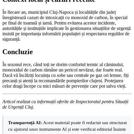
În fiecare an, municipiul Cluj-Napoca și localitățile din județ
înregistrează cazuri de intoxicații cu monoxid de carbon, în special
pe final de toamnă și iarnă. Pentru evitarea acestor incidente,
autoritățile și instituțiile implicate în gestionarea situațiilor de urgență
insistă pe importanța informării populației și respectarea regulilor de
siguranță.
Concluzie
În sezonul rece, când toți ne dorim confortul termic al căminului,
monoxidul de carbon rămâne un pericol nevăzut, dar foarte real.
Dacă vă încălziți locuința cu sobe sau centrale pe gaz ori lemne, fiți
precauți și atenți la recomandările pompierilor clujeni. Protejarea
celor dragi începe cu mici măsuri de prevenție care pot salva vieți.
Articol realizat cu informații oferite de Inspectoratul pentru Situații
de Urgență Cluj.
Transparență AI:
Acest material poate fi redactat sau structurat
cu ajutorul unor instrumente AI și este verificat editorial înainte