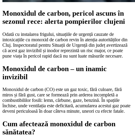
Monoxidul de carbon, pericol ascuns în
sezonul rece: alerta pompierilor clujeni
Odată cu instalarea frigului, situațiile de urgență cauzate de
intoxicațiile cu monoxid de carbon revin în atenția autorităților din
Cluj. Inspectoratul pentru Situații de Urgență din județ avertizează
că acest gaz invizibil și inodor reprezintă un risc major, ce poate
pune viața în pericol rapid dacă nu sunt luate măsurile necesare.
Monoxidul de carbon – un inamic
invizibil
Monoxidul de carbon (CO) este un gaz toxic, fără culoare, fără
miros și fără gust, care se formează prin arderea incompletă a
combustibililor fosili: lemn, cărbune, gaze, benzină. În spațiile
închise, unde ventilația este deficitară, acumularea acestui gaz poate
deveni periculoasă în doar câteva minute, uneori cu efecte fatale.
Cum afectează monoxidul de carbon
sănătatea?