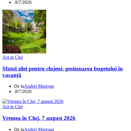
.
8/7/2026
Azi in Cluj
Sfatul zilei pentru clujeni: gestionarea bugetului în
vacanță
De la
Andrei Mureșan
.
8/7/2026
Azi in Cluj
Vremea în Cluj, 7 august 2026
De la
Andrei Mureșan