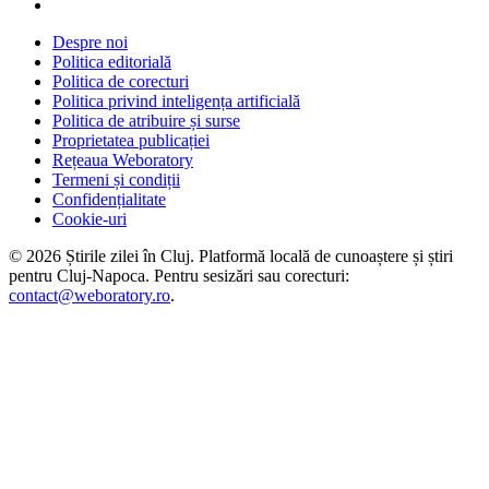
Despre noi
Politica editorială
Politica de corecturi
Politica privind inteligența artificială
Politica de atribuire și surse
Proprietatea publicației
Rețeaua Weboratory
Termeni și condiții
Confidențialitate
Cookie-uri
©
2026
Știrile zilei în Cluj
. Platformă locală de cunoaștere și știri
pentru
Cluj-Napoca
. Pentru sesizări sau corecturi:
contact@weboratory.ro
.