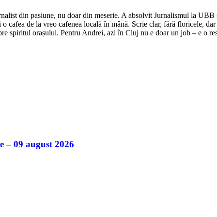
nalist din pasiune, nu doar din meserie. A absolvit Jurnalismul la UBB și 
o cafea de la vreo cafenea locală în mână. Scrie clar, fără floricele, dar 
e spiritul orașului. Pentru Andrei, azi în Cluj nu e doar un job – e o res
ile – 09 august 2026