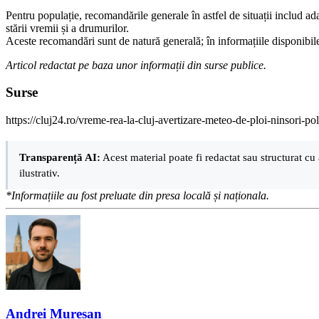
Pentru populație, recomandările generale în astfel de situații includ ad
stării vremii și a drumurilor.
Aceste recomandări sunt de natură generală; în informațiile disponibile 
Articol redactat pe baza unor informații din surse publice.
Surse
https://cluj24.ro/vreme-rea-la-cluj-avertizare-meteo-de-ploi-ninsori-p
Transparență AI:
Acest material poate fi redactat sau structurat cu 
ilustrativ.
*Informațiile au fost preluate din presa locală și naționala.
Andrei Mureșan