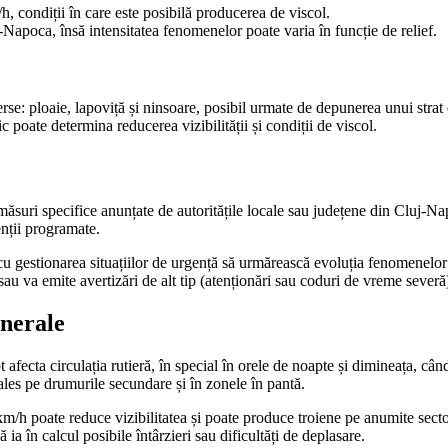
h, condiții în care este posibilă producerea de viscol.
Napoca, însă intensitatea fenomenelor poate varia în funcție de relief.
 ploaie, lapoviță și ninsoare, posibil urmate de depunerea unui strat 
 poate determina reducerea vizibilității și condiții de viscol.
ăsuri specifice anunțate de autoritățile locale sau județene din Cluj-Na
enții programate.
e cu gestionarea situațiilor de urgență să urmărească evoluția fenomenelor 
 va emite avertizări de alt tip (atenționări sau coduri de vreme severă
enerale
t afecta circulația rutieră, în special în orele de noapte și dimineața, când
ales pe drumurile secundare și în zonele în pantă.
km/h poate reduce vizibilitatea și poate produce troiene pe anumite sect
ia în calcul posibile întârzieri sau dificultăți de deplasare.