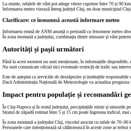
La munte, rafalele de vânt pot atinge viteze cuprinse între 70 și 90 km/
Informarea meteo vizează întreg județul Cluj, nu doar municipiul Cluj-
Clarificare: ce înseamnă această informare meteo
Informarea emisă de ANM anunță o perioadă cu fenomene meteo diverse:
În zona montană a județului, combinația dintre ninsoare și vânt puternic
Autorități și pașii următori
Până la acest moment nu sunt menționate, în informațiile disponibile, m
Nu sunt comunicate oficial nici eventuale restricții de trafic sau interv
Este de așteptat ca serviciile de deszăpezire și instituțiile responsabil
Dacă Administrația Națională de Meteorologie va actualiza prognoza sau
Impact pentru populație și recomandări g
În Cluj-Napoca și în restul județului, precipitațiile mixte și ninsorile po
Stratul de zăpadă estimat între 5 și 15 cm poate îngreuna traficul, mai 
În zona montană a județului Cluj, viscolul asociat cu rafale de 70–90 
Persoanele care intenționează să călătorească în aceste zone ar trebui să 