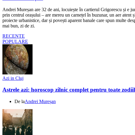
Andrei Mureșan are 32 de ani, locuiește în cartierul Grigorescu și e jur
prin centrul orașului – are mereu un carnețel în buzunar, un aer atent și 
proiecte urbanistice, dar și povești aparent banale care spun multe despr
mai bun, zi de zi.
RECENTE
POPULARE
Azi in Cluj
Astrele azi: horoscop zilnic complet pentru toate zodi
De la
Andrei Mureșan