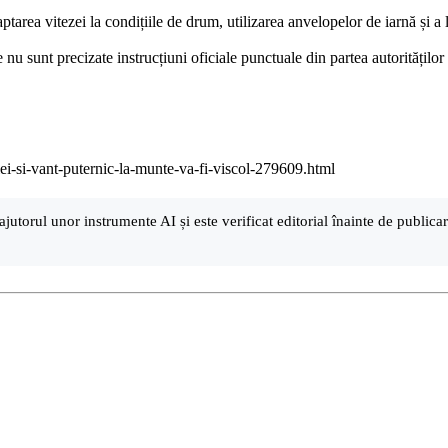
aptarea vitezei la condițiile de drum, utilizarea anvelopelor de iarnă și 
nu sunt precizate instrucțiuni oficiale punctuale din partea autoritățilo
olei-si-vant-puternic-la-munte-va-fi-viscol-279609.html
ajutorul unor instrumente AI și este verificat editorial înainte de public