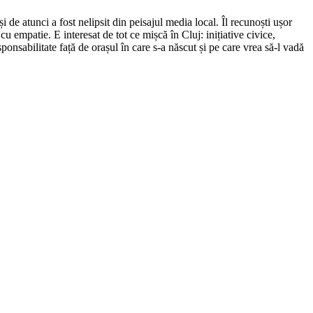
de atunci a fost nelipsit din peisajul media local. Îl recunoști ușor
cu empatie. E interesat de tot ce mișcă în Cluj: inițiative civice,
ponsabilitate față de orașul în care s-a născut și pe care vrea să-l vadă