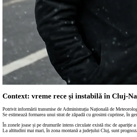
Context: vreme rece și instabilă în Cluj-Na
Potrivit informării transmise de Administrația Națională de Meteorologi
Se estimează formarea unui strat de zăpadă cu grosimi cuprinse, în gene
În zonele joase și pe drumurile intens circulate există risc de apariție a
La altitudini mai mari, în zona montană a județului Cluj, sunt prognozat