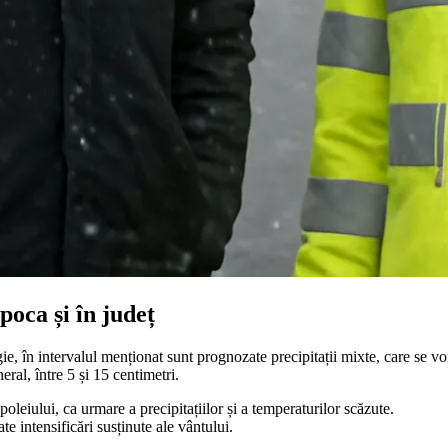
poca și în județ
e, în intervalul menționat sunt prognozate precipitații mixte, care se vor
ral, între 5 și 15 centimetri.
 poleiului, ca urmare a precipitațiilor și a temperaturilor scăzute.
e intensificări susținute ale vântului.