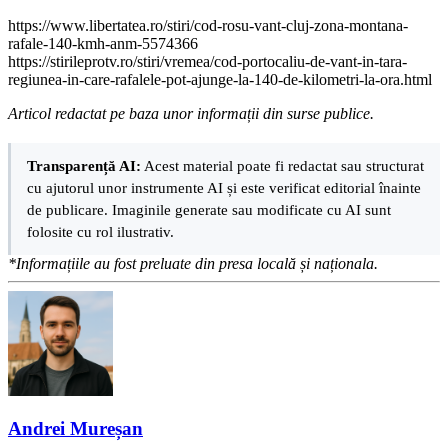
https://www.libertatea.ro/stiri/cod-rosu-vant-cluj-zona-montana-
rafale-140-kmh-anm-5574366
https://stirileprotv.ro/stiri/vremea/cod-portocaliu-de-vant-in-tara-
regiunea-in-care-rafalele-pot-ajunge-la-140-de-kilometri-la-ora.html
Articol redactat pe baza unor informații din surse publice.
Transparență AI:
Acest material poate fi redactat sau structurat
cu ajutorul unor instrumente AI și este verificat editorial înainte
de publicare. Imaginile generate sau modificate cu AI sunt
folosite cu rol ilustrativ.
*Informațiile au fost preluate din presa locală și naționala.
Andrei Mureșan