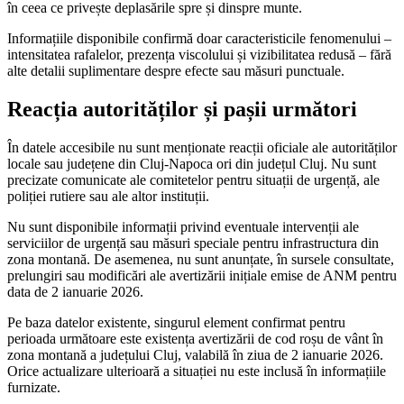
în ceea ce privește deplasările spre și dinspre munte.
Informațiile disponibile confirmă doar caracteristicile fenomenului –
intensitatea rafalelor, prezența viscolului și vizibilitatea redusă – fără
alte detalii suplimentare despre efecte sau măsuri punctuale.
Reacția autorităților și pașii următori
În datele accesibile nu sunt menționate reacții oficiale ale autorităților
locale sau județene din Cluj-Napoca ori din județul Cluj. Nu sunt
precizate comunicate ale comitetelor pentru situații de urgență, ale
poliției rutiere sau ale altor instituții.
Nu sunt disponibile informații privind eventuale intervenții ale
serviciilor de urgență sau măsuri speciale pentru infrastructura din
zona montană. De asemenea, nu sunt anunțate, în sursele consultate,
prelungiri sau modificări ale avertizării inițiale emise de ANM pentru
data de 2 ianuarie 2026.
Pe baza datelor existente, singurul element confirmat pentru
perioada următoare este existența avertizării de cod roșu de vânt în
zona montană a județului Cluj, valabilă în ziua de 2 ianuarie 2026.
Orice actualizare ulterioară a situației nu este inclusă în informațiile
furnizate.