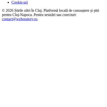
Cookie-uri
©
2026
Știrile zilei în Cluj
. Platformă locală de cunoaștere și știri
pentru
Cluj-Napoca
. Pentru sesizări sau corecturi:
contact@weboratory.ro
.