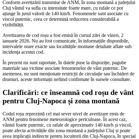
Conform avertizării transmise de ANM, în zona montană a județului
Cluj vântul va sufla cu intensitate foarte mare, cu rafale ce pot
ajunge în jurul valorii de 140 km/h. Fenomenele sunt asociate cu
viscol puternic, ceea ce determină reducerea considerabilă a
vizibilității.
Avertizarea de cod roșu a fost emisă în cursul zilei de vineri, 2
ianuarie 2026. Nu au fost comunicate, în informațiile disponibile,
intervalele orare exacte sau localitățile montane detaliate aflate sub
incidența acestui cod.
În prezent nu sunt raportate, în datele puse la dispoziție, pagube
materiale sau victime asociate fenomenelor de vânt puternic. De
asemenea, nu sunt menționate restricții de circulație sau închideri de
drumuri, aceste informații nefiind confirmate în sursele consultate.
Clarificări: ce înseamnă cod roșu de vânt
pentru Cluj-Napoca și zona montană
Codul roșu reprezintă cel mai sever nivel de avertizare emis de
ANM pentru fenomene meteorologice periculoase. În acest caz,
vântul foarte puternic, cu rafale de aproximativ 140 km/h și viscol,
poate afecta activitățile din zona montană a județului Cluj și poate
avea implicații indirecte pentru locuitorii din Cluj-Napoca, în special