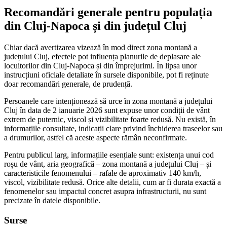
Recomandări generale pentru populația
din Cluj-Napoca și din județul Cluj
Chiar dacă avertizarea vizează în mod direct zona montană a
județului Cluj, efectele pot influența planurile de deplasare ale
locuitorilor din Cluj-Napoca și din împrejurimi. În lipsa unor
instrucțiuni oficiale detaliate în sursele disponibile, pot fi reținute
doar recomandări generale, de prudență.
Persoanele care intenționează să urce în zona montană a județului
Cluj în data de 2 ianuarie 2026 sunt expuse unor condiții de vânt
extrem de puternic, viscol și vizibilitate foarte redusă. Nu există, în
informațiile consultate, indicații clare privind închiderea traseelor sau
a drumurilor, astfel că aceste aspecte rămân neconfirmate.
Pentru publicul larg, informațiile esențiale sunt: existența unui cod
roșu de vânt, aria geografică – zona montană a județului Cluj – și
caracteristicile fenomenului – rafale de aproximativ 140 km/h,
viscol, vizibilitate redusă. Orice alte detalii, cum ar fi durata exactă a
fenomenelor sau impactul concret asupra infrastructurii, nu sunt
precizate în datele disponibile.
Surse