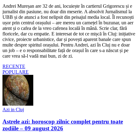
Andrei Mureșan are 32 de ani, locuiește în cartierul Grigorescu și e
jurnalist din pasiune, nu doar din meserie. A absolvit Jurnalismul la
UBB și de atunci a fost nelipsit din peisajul media local. Îl recunoști
ușor prin centrul orașului – are mereu un carnețel în buzunar, un aer
atent și o cafea de la vreo cafenea locală în mână. Scrie clar, fără
floricele, dar cu empatie. E interesat de tot ce mișcă în Cluj: inițiative
civice, proiecte urbanistice, dar și povești aparent banale care spun
multe despre spiritul orașului. Pentru Andrei, azi în Cluj nu e doar
un job – e o responsabilitate față de orașul în care s-a născut și pe
care vrea să-l vadă mai bun, zi de zi.
RECENTE
POPULARE
Azi in Cluj
Astrele azi: horoscop zilnic complet pentru toate
zodiile – 09 august 2026