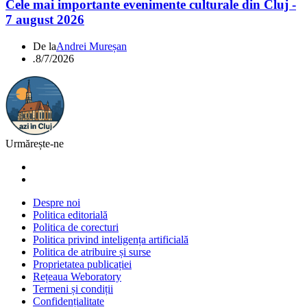
Cele mai importante evenimente culturale din Cluj -
7 august 2026
De la
Andrei Mureșan
.
8/7/2026
Urmărește-ne
Despre noi
Politica editorială
Politica de corecturi
Politica privind inteligența artificială
Politica de atribuire și surse
Proprietatea publicației
Rețeaua Weboratory
Termeni și condiții
Confidențialitate