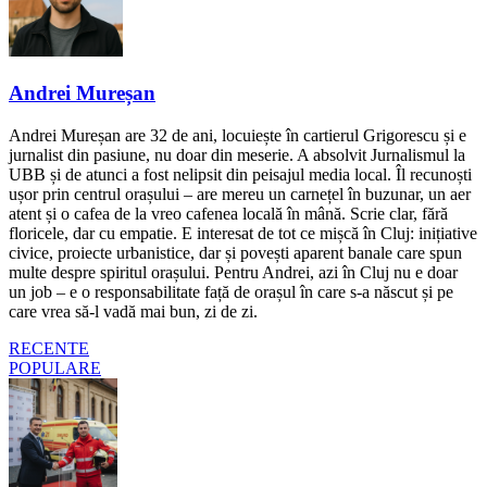
Andrei Mureșan
Andrei Mureșan are 32 de ani, locuiește în cartierul Grigorescu și e
jurnalist din pasiune, nu doar din meserie. A absolvit Jurnalismul la
UBB și de atunci a fost nelipsit din peisajul media local. Îl recunoști
ușor prin centrul orașului – are mereu un carnețel în buzunar, un aer
atent și o cafea de la vreo cafenea locală în mână. Scrie clar, fără
floricele, dar cu empatie. E interesat de tot ce mișcă în Cluj: inițiative
civice, proiecte urbanistice, dar și povești aparent banale care spun
multe despre spiritul orașului. Pentru Andrei, azi în Cluj nu e doar
un job – e o responsabilitate față de orașul în care s-a născut și pe
care vrea să-l vadă mai bun, zi de zi.
RECENTE
POPULARE