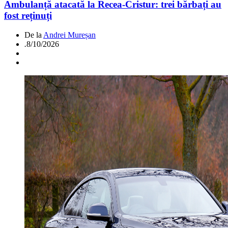
Ambulanță atacată la Recea-Cristur: trei bărbați au
fost reținuți
De la
Andrei Mureșan
.
8/10/2026