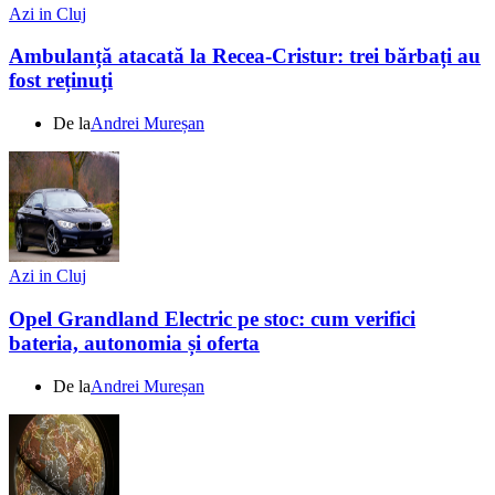
Azi in Cluj
Ambulanță atacată la Recea-Cristur: trei bărbați au
fost reținuți
De la
Andrei Mureșan
Azi in Cluj
Opel Grandland Electric pe stoc: cum verifici
bateria, autonomia și oferta
De la
Andrei Mureșan