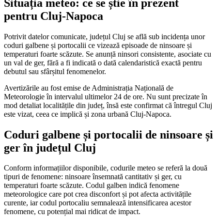
Situația meteo: ce se știe în prezent
pentru Cluj-Napoca
Potrivit datelor comunicate, județul Cluj se află sub incidența unor
coduri galbene și portocalii ce vizează episoade de ninsoare și
temperaturi foarte scăzute. Se anunță ninsori consistente, asociate cu
un val de ger, fără a fi indicată o dată calendaristică exactă pentru
debutul sau sfârșitul fenomenelor.
Avertizările au fost emise de Administrația Națională de
Meteorologie în intervalul ultimelor 24 de ore. Nu sunt precizate în
mod detaliat localitățile din județ, însă este confirmat că întregul Cluj
este vizat, ceea ce implică și zona urbană Cluj-Napoca.
Coduri galbene și portocalii de ninsoare și
ger în județul Cluj
Conform informațiilor disponibile, codurile meteo se referă la două
tipuri de fenomene: ninsoare însemnată cantitativ și ger, cu
temperaturi foarte scăzute. Codul galben indică fenomene
meteorologice care pot crea disconfort și pot afecta activitățile
curente, iar codul portocaliu semnalează intensificarea acestor
fenomene, cu potențial mai ridicat de impact.