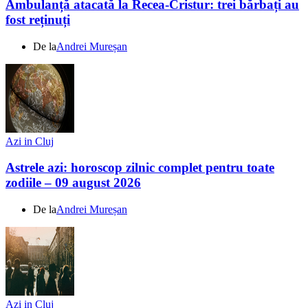
Ambulanță atacată la Recea-Cristur: trei bărbați au
fost reținuți
De la
Andrei Mureșan
Azi in Cluj
Astrele azi: horoscop zilnic complet pentru toate
zodiile – 09 august 2026
De la
Andrei Mureșan
Azi in Cluj