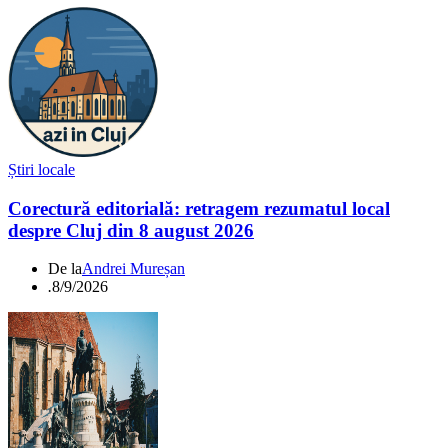
Știri locale
Corectură editorială: retragem rezumatul local
despre Cluj din 8 august 2026
De la
Andrei Mureșan
.
8/9/2026