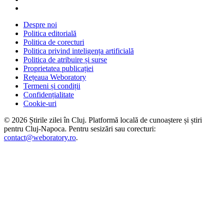
Despre noi
Politica editorială
Politica de corecturi
Politica privind inteligența artificială
Politica de atribuire și surse
Proprietatea publicației
Rețeaua Weboratory
Termeni și condiții
Confidențialitate
Cookie-uri
©
2026
Știrile zilei în Cluj
. Platformă locală de cunoaștere și știri
pentru
Cluj-Napoca
. Pentru sesizări sau corecturi:
contact@weboratory.ro
.