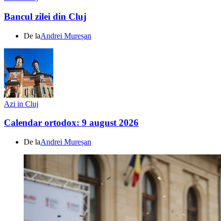
Bancul zilei din Cluj
De la
Andrei Mureșan
Azi in Cluj
Calendar ortodox: 9 august 2026
De la
Andrei Mureșan