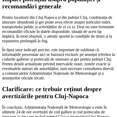
recomandări generale
Pentru locuitorii din Cluj-Napoca și din județul Cluj, combinația de
ninsoare abundentă și ger poate avea efecte asupra traficului rutier,
transportului public și activităților de zi cu zi. Deși nu sunt formulate
recomandări oficiale în datele disponibile, situații de acest tip
implică, în mod obișnuit, o atenție sporită la condițiile de drum și la
expunerea prelungită la frig.
În lipsa unor indicații precise, este important de subliniat că
informațiile prezentate aici se bazează exclusiv pe anunțul referitor la
codurile galbene și portocalii de ninsoare și ger pentru județul Cluj.
Pentru detalii actualizate privind intervalele orare, zonele exacte și
eventualele măsuri ale autorităților, sunt necesare consultarea directă
a comunicatelor Administrației Naționale de Meteorologie și a
anunțurilor oficiale locale.
Clarificare: ce trebuie reținut despre
avertizările pentru Cluj-Napoca
În concluzie, Administrația Națională de Meteorologie a emis în
ultimele 24 de ore avertizări de cod galben și cod portocaliu de
ninsoare și ger care includ județul Cluj și municipiul Cluj-Napoca.