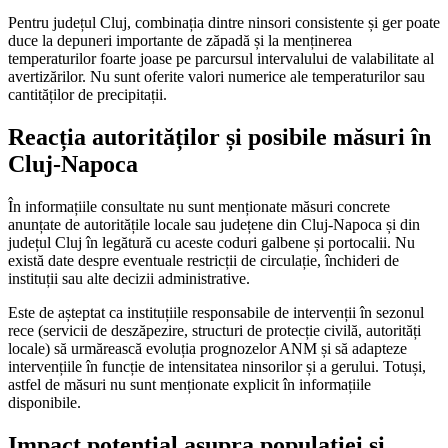
Pentru județul Cluj, combinația dintre ninsori consistente și ger poate
duce la depuneri importante de zăpadă și la menținerea
temperaturilor foarte joase pe parcursul intervalului de valabilitate al
avertizărilor. Nu sunt oferite valori numerice ale temperaturilor sau
cantităților de precipitații.
Reacția autorităților și posibile măsuri în
Cluj-Napoca
În informațiile consultate nu sunt menționate măsuri concrete
anunțate de autoritățile locale sau județene din Cluj-Napoca și din
județul Cluj în legătură cu aceste coduri galbene și portocalii. Nu
există date despre eventuale restricții de circulație, închideri de
instituții sau alte decizii administrative.
Este de așteptat ca instituțiile responsabile de intervenții în sezonul
rece (servicii de deszăpezire, structuri de protecție civilă, autorități
locale) să urmărească evoluția prognozelor ANM și să adapteze
intervențiile în funcție de intensitatea ninsorilor și a gerului. Totuși,
astfel de măsuri nu sunt menționate explicit în informațiile
disponibile.
Impact potențial asupra populației și