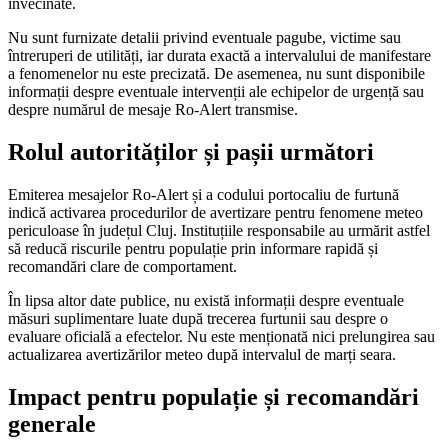
învecinate.
Nu sunt furnizate detalii privind eventuale pagube, victime sau
întreruperi de utilități, iar durata exactă a intervalului de manifestare
a fenomenelor nu este precizată. De asemenea, nu sunt disponibile
informații despre eventuale intervenții ale echipelor de urgență sau
despre numărul de mesaje Ro-Alert transmise.
Rolul autorităților și pașii următori
Emiterea mesajelor Ro-Alert și a codului portocaliu de furtună
indică activarea procedurilor de avertizare pentru fenomene meteo
periculoase în județul Cluj. Instituțiile responsabile au urmărit astfel
să reducă riscurile pentru populație prin informare rapidă și
recomandări clare de comportament.
În lipsa altor date publice, nu există informații despre eventuale
măsuri suplimentare luate după trecerea furtunii sau despre o
evaluare oficială a efectelor. Nu este menționată nici prelungirea sau
actualizarea avertizărilor meteo după intervalul de marți seara.
Impact pentru populație și recomandări
generale