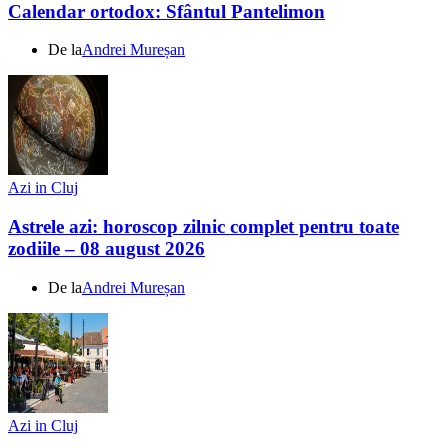
Calendar ortodox: Sfântul Pantelimon
De la
Andrei Mureșan
Azi in Cluj
Astrele azi: horoscop zilnic complet pentru toate
zodiile – 08 august 2026
De la
Andrei Mureșan
Azi in Cluj