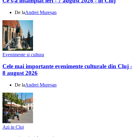
Ce s-a întamplat ieri - 7 august 2026 - în Cluj
De la
Andrei Mureșan
Evenimente si cultura
Cele mai importante evenimente culturale din Cluj -
8 august 2026
De la
Andrei Mureșan
Azi in Cluj