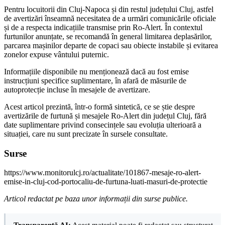
Pentru locuitorii din Cluj-Napoca și din restul județului Cluj, astfel
de avertizări înseamnă necesitatea de a urmări comunicările oficiale
și de a respecta indicațiile transmise prin Ro-Alert. În contextul
furtunilor anunțate, se recomandă în general limitarea deplasărilor,
parcarea mașinilor departe de copaci sau obiecte instabile și evitarea
zonelor expuse vântului puternic.
Informațiile disponibile nu menționează dacă au fost emise
instrucțiuni specifice suplimentare, în afară de măsurile de
autoprotecție incluse în mesajele de avertizare.
Acest articol prezintă, într-o formă sintetică, ce se știe despre
avertizările de furtună și mesajele Ro-Alert din județul Cluj, fără
date suplimentare privind consecințele sau evoluția ulterioară a
situației, care nu sunt precizate în sursele consultate.
Surse
https://www.monitorulcj.ro/actualitate/101867-mesaje-ro-alert-
emise-in-cluj-cod-portocaliu-de-furtuna-luati-masuri-de-protectie
Articol redactat pe baza unor informații din surse publice.
Transparență AI:
Acest material poate fi redactat sau structurat