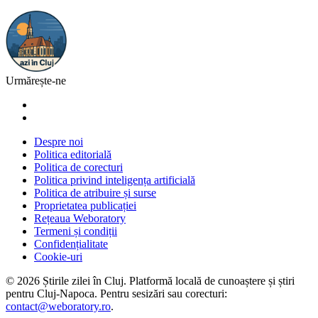
Urmărește-ne
Despre noi
Politica editorială
Politica de corecturi
Politica privind inteligența artificială
Politica de atribuire și surse
Proprietatea publicației
Rețeaua Weboratory
Termeni și condiții
Confidențialitate
Cookie-uri
©
2026
Știrile zilei în Cluj
. Platformă locală de cunoaștere și știri
pentru
Cluj-Napoca
. Pentru sesizări sau corecturi:
contact@weboratory.ro
.