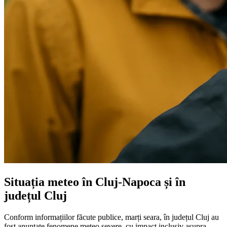
Situația meteo în Cluj-Napoca și în
județul Cluj
Conform informațiilor făcute publice, marți seara, în județul Cluj au
fost anunțate fenomene meteo severe, cu impact inclusiv asupra