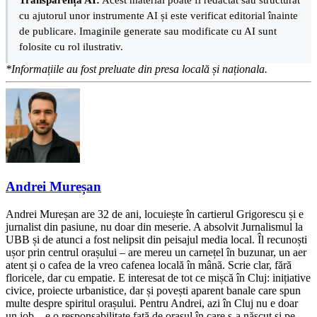
cu ajutorul unor instrumente AI și este verificat editorial înainte
de publicare. Imaginile generate sau modificate cu AI sunt
folosite cu rol ilustrativ.
*Informațiile au fost preluate din presa locală și naționala.
Andrei Mureșan
Andrei Mureșan are 32 de ani, locuiește în cartierul Grigorescu și e
jurnalist din pasiune, nu doar din meserie. A absolvit Jurnalismul la
UBB și de atunci a fost nelipsit din peisajul media local. Îl recunoști
ușor prin centrul orașului – are mereu un carnețel în buzunar, un aer
atent și o cafea de la vreo cafenea locală în mână. Scrie clar, fără
floricele, dar cu empatie. E interesat de tot ce mișcă în Cluj: inițiative
civice, proiecte urbanistice, dar și povești aparent banale care spun
multe despre spiritul orașului. Pentru Andrei, azi în Cluj nu e doar
un job – e o responsabilitate față de orașul în care s-a născut și pe