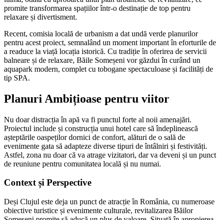
promite transformarea spațiilor într-o destinație de top pentru
relaxare și divertisment.
Recent, comisia locală de urbanism a dat undă verde planurilor
pentru acest proiect, semnalând un moment important în eforturile de
a readuce la viață locația istorică. Cu tradiție în oferirea de servicii
balneare și de relaxare, Băile Someșeni vor găzdui în curând un
aquapark modern, complet cu tobogane spectaculoase și facilități de
tip SPA.
Planuri Ambițioase pentru viitor
Nu doar distracția în apă va fi punctul forte al noii amenajări.
Proiectul include și construcția unui hotel care să îndeplinească
așteptările oaspeților dornici de confort, alături de o sală de
evenimente gata să adapteze diverse tipuri de întâlniri și festivități.
Astfel, zona nu doar că va atrage vizitatori, dar va deveni și un punct
de reuniune pentru comunitatea locală și nu numai.
Context și Perspective
Deși Clujul este deja un punct de atracție în România, cu numeroase
obiective turistice și evenimente culturale, revitalizarea Băilor
Someșeni promite să aducă un plus de valoare. Situată în apropierea