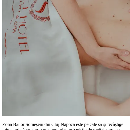
Zona Băilor Someșeni din Cluj-Napoca este pe cale să-și recâștige
faima, odată cu aprobarea unui plan urbanistic de revitalizare, ce