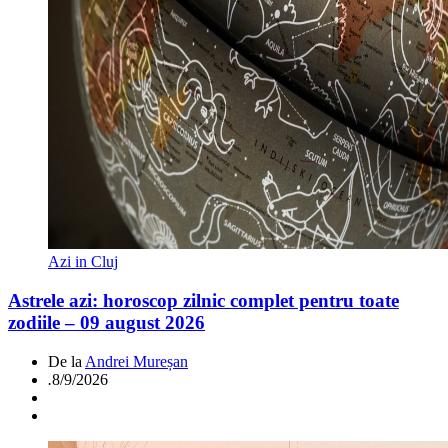
Azi in Cluj
Astrele azi: horoscop zilnic complet pentru toate
zodiile – 09 august 2026
De la
Andrei Mureșan
.
8/9/2026