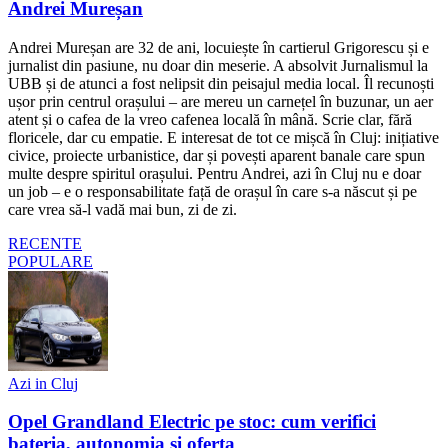
Andrei Mureșan
Andrei Mureșan are 32 de ani, locuiește în cartierul Grigorescu și e
jurnalist din pasiune, nu doar din meserie. A absolvit Jurnalismul la
UBB și de atunci a fost nelipsit din peisajul media local. Îl recunoști
ușor prin centrul orașului – are mereu un carnețel în buzunar, un aer
atent și o cafea de la vreo cafenea locală în mână. Scrie clar, fără
floricele, dar cu empatie. E interesat de tot ce mișcă în Cluj: inițiative
civice, proiecte urbanistice, dar și povești aparent banale care spun
multe despre spiritul orașului. Pentru Andrei, azi în Cluj nu e doar
un job – e o responsabilitate față de orașul în care s-a născut și pe
care vrea să-l vadă mai bun, zi de zi.
RECENTE
POPULARE
Azi in Cluj
Opel Grandland Electric pe stoc: cum verifici
bateria, autonomia și oferta