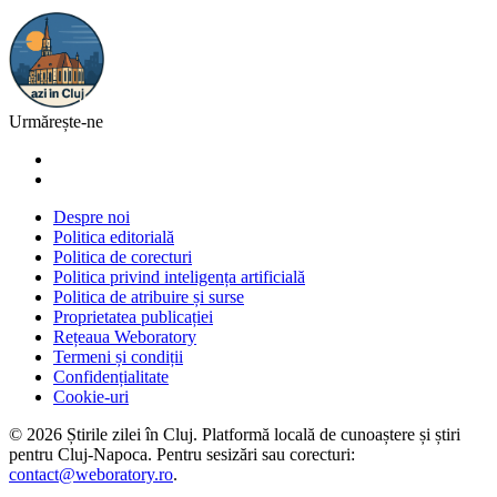
Urmărește-ne
Despre noi
Politica editorială
Politica de corecturi
Politica privind inteligența artificială
Politica de atribuire și surse
Proprietatea publicației
Rețeaua Weboratory
Termeni și condiții
Confidențialitate
Cookie-uri
©
2026
Știrile zilei în Cluj
. Platformă locală de cunoaștere și știri
pentru
Cluj-Napoca
. Pentru sesizări sau corecturi:
contact@weboratory.ro
.