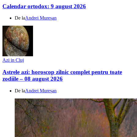
Calendar ortodox: 9 august 2026
De la
Andrei Mureșan
Azi in Cluj
Astrele azi: horoscop zilnic complet pentru toate
zodiile – 08 august 2026
De la
Andrei Mureșan