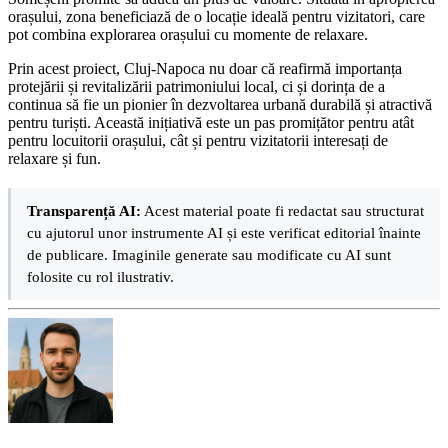
orașului, zona beneficiază de o locație ideală pentru vizitatori, care
pot combina explorarea orașului cu momente de relaxare.
Prin acest proiect, Cluj-Napoca nu doar că reafirmă importanța
protejării și revitalizării patrimoniului local, ci și dorința de a
continua să fie un pionier în dezvoltarea urbană durabilă și atractivă
pentru turiști. Această inițiativă este un pas promițător pentru atât
pentru locuitorii orașului, cât și pentru vizitatorii interesați de
relaxare și fun.
Transparență AI:
Acest material poate fi redactat sau structurat
cu ajutorul unor instrumente AI și este verificat editorial înainte
de publicare. Imaginile generate sau modificate cu AI sunt
folosite cu rol ilustrativ.