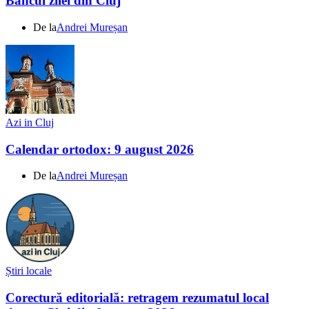
Bancul zilei din Cluj
De la
Andrei Mureșan
Azi in Cluj
Calendar ortodox: 9 august 2026
De la
Andrei Mureșan
Știri locale
Corectură editorială: retragem rezumatul local