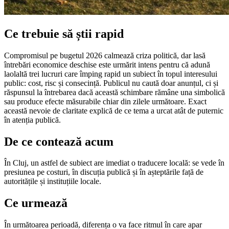
Ce trebuie să știi rapid
Compromisul pe bugetul 2026 calmează criza politică, dar lasă
întrebări economice deschise este urmărit intens pentru că adună
laolaltă trei lucruri care împing rapid un subiect în topul interesului
public: cost, risc și consecință. Publicul nu caută doar anunțul, ci și
răspunsul la întrebarea dacă această schimbare rămâne una simbolică
sau produce efecte măsurabile chiar din zilele următoare. Exact
această nevoie de claritate explică de ce tema a urcat atât de puternic
în atenția publică.
De ce contează acum
În Cluj, un astfel de subiect are imediat o traducere locală: se vede în
presiunea pe costuri, în discuția publică și în așteptările față de
autoritățile și instituțiile locale.
Ce urmează
În următoarea perioadă, diferența o va face ritmul în care apar