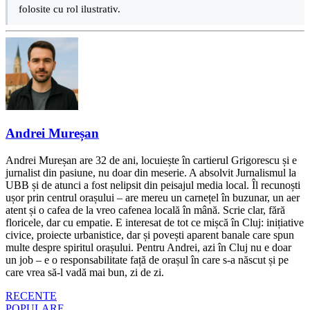
folosite cu rol ilustrativ.
Andrei Mureșan
Andrei Mureșan are 32 de ani, locuiește în cartierul Grigorescu și e
jurnalist din pasiune, nu doar din meserie. A absolvit Jurnalismul la
UBB și de atunci a fost nelipsit din peisajul media local. Îl recunoști
ușor prin centrul orașului – are mereu un carnețel în buzunar, un aer
atent și o cafea de la vreo cafenea locală în mână. Scrie clar, fără
floricele, dar cu empatie. E interesat de tot ce mișcă în Cluj: inițiative
civice, proiecte urbanistice, dar și povești aparent banale care spun
multe despre spiritul orașului. Pentru Andrei, azi în Cluj nu e doar
un job – e o responsabilitate față de orașul în care s-a născut și pe
care vrea să-l vadă mai bun, zi de zi.
RECENTE
POPULARE