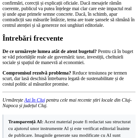
confirmări, corecții și explicații oficiale. Dacă mesajele rămân
coerente, publicul va putea înțelege mai clar care este impactul real
și unde apar primele semne concrete. Dacă, în schimb, apar
contradicții sau măsurile întârzie, tema are toate șansele să rămână în
centrul atenției și să genereze noi unghiuri editoriale.
Întrebări frecvente
De ce urmărește lumea atât de atent bugetul?
Pentru că în buget
se văd prioritățile reale ale guvernării: taxe, investiții, cheltuieli
sociale și spațiul de manevră al economiei.
Compromisul rezolvă problema?
Reduce tensiunea pe termen
scurt, dar lasă deschisă întrebarea legată de sustenabilitate și de
costul politic al măsurilor promise.
Urmărește
Azi în Cluj
pentru cele mai recente știri locale din Cluj-
Napoca și județul Cluj.
Transparență AI:
Acest material poate fi redactat sau structurat
cu ajutorul unor instrumente AI și este verificat editorial înainte
de publicare. Imaginile generate sau modificate cu AI sunt