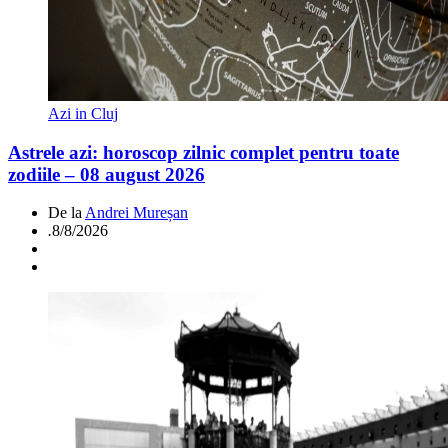
Azi in Cluj
Astrele azi: horoscop zilnic complet pentru toate
zodiile – 08 august 2026
De la
Andrei Mureșan
.
8/8/2026