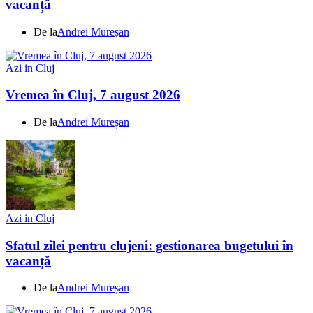
vacanță
De la
Andrei Mureșan
Azi in Cluj
Vremea în Cluj, 7 august 2026
De la
Andrei Mureșan
Azi in Cluj
Sfatul zilei pentru clujeni: gestionarea bugetului în
vacanță
De la
Andrei Mureșan