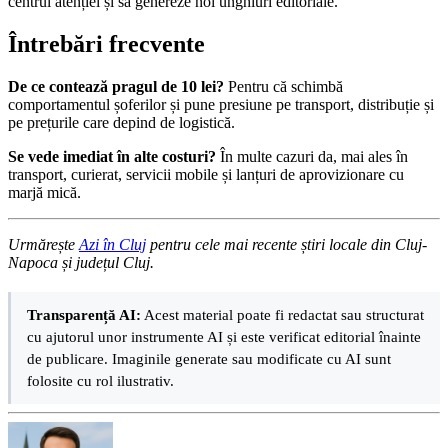
centrul atenției și să genereze noi unghiuri editoriale.
Întrebări frecvente
De ce contează pragul de 10 lei?
Pentru că schimbă
comportamentul șoferilor și pune presiune pe transport, distribuție și
pe prețurile care depind de logistică.
Se vede imediat în alte costuri?
În multe cazuri da, mai ales în
transport, curierat, servicii mobile și lanțuri de aprovizionare cu
marjă mică.
Urmărește
Azi în Cluj
pentru cele mai recente știri locale din Cluj-
Napoca și județul Cluj.
Transparență AI:
Acest material poate fi redactat sau structurat
cu ajutorul unor instrumente AI și este verificat editorial înainte
de publicare. Imaginile generate sau modificate cu AI sunt
folosite cu rol ilustrativ.