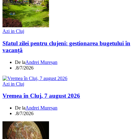
Azi in Cluj
Sfatul zilei pentru clujeni: gestionarea bugetului în
vacanță
De la
Andrei Mureșan
.
8/7/2026
Azi in Cluj
Vremea în Cluj, 7 august 2026
De la
Andrei Mureșan
.
8/7/2026