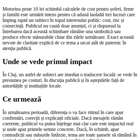
Motorina peste 10 lei schimbă calculele de cost pentru șoferi, firme
și familii este urmărit intens pentru că adună laolaltă trei lucruri care
împing rapid un subiect în topul interesului public: cost, risc și
consecință. Publicul nu caută doar anunțul, ci și răspunsul la
întrebarea dacă această schimbare rămâne una simbolică sau
produce efecte măsurabile chiar din zilele următoare. Exact această
nevoie de claritate explică de ce tema a urcat atât de puternic în
atenția publică.
Unde se vede primul impact
În Cluj, un astfel de subiect are imediat o traducere locală: se vede în
presiunea pe costuri, în discuția publică și în așteptările față de
autoritățile și instituțiile locale.
Ce urmează
În următoarea perioadă, diferența o va face ritmul în care apar
confirmări, corecții și explicații oficiale. Dacă mesajele rămân
coerente, publicul va putea înțelege mai clar care este impactul real
și unde apar primele semne concrete. Dacă, în schimb, apar
contradicții sau măsurile întârzie, tema are toate șansele să rămână în