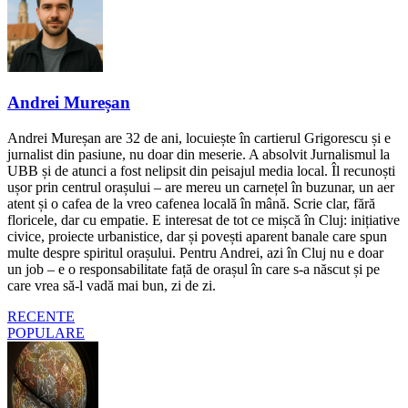
Andrei Mureșan
Andrei Mureșan are 32 de ani, locuiește în cartierul Grigorescu și e
jurnalist din pasiune, nu doar din meserie. A absolvit Jurnalismul la
UBB și de atunci a fost nelipsit din peisajul media local. Îl recunoști
ușor prin centrul orașului – are mereu un carnețel în buzunar, un aer
atent și o cafea de la vreo cafenea locală în mână. Scrie clar, fără
floricele, dar cu empatie. E interesat de tot ce mișcă în Cluj: inițiative
civice, proiecte urbanistice, dar și povești aparent banale care spun
multe despre spiritul orașului. Pentru Andrei, azi în Cluj nu e doar
un job – e o responsabilitate față de orașul în care s-a născut și pe
care vrea să-l vadă mai bun, zi de zi.
RECENTE
POPULARE