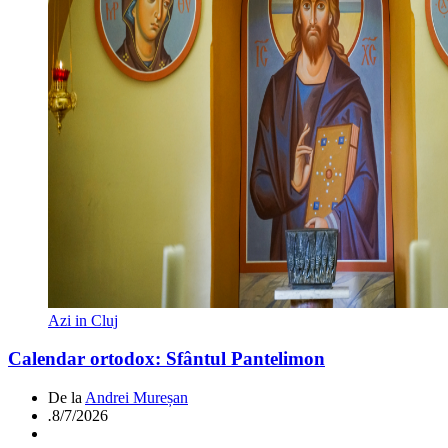
Azi in Cluj
Calendar ortodox: Sfântul Pantelimon
De la
Andrei Mureșan
.
8/7/2026