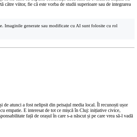
ă către viitor, fie că este vorba de studii superioare sau de integrarea
are. Imaginile generate sau modificate cu AI sunt folosite cu rol
de atunci a fost nelipsit din peisajul media local. Îl recunoști ușor
cu empatie. E interesat de tot ce mișcă în Cluj: inițiative civice,
ponsabilitate față de orașul în care s-a născut și pe care vrea să-l vadă