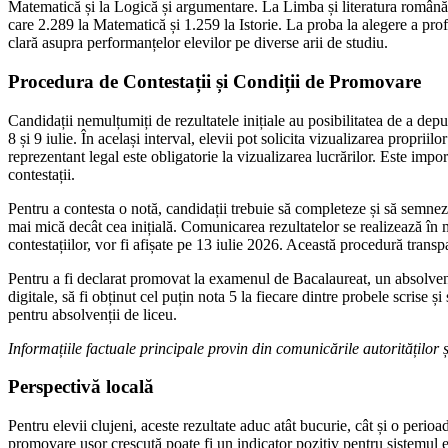
Matematică și la Logică și argumentare. La Limba și literatura română, 
care 2.289 la Matematică și 1.259 la Istorie. La proba la alegere a profi
clară asupra performanțelor elevilor pe diverse arii de studiu.
Procedura de Contestații și Condiții de Promovare
Candidații nemulțumiți de rezultatele inițiale au posibilitatea de a depu
8 și 9 iulie. În același interval, elevii pot solicita vizualizarea propr
reprezentant legal este obligatorie la vizualizarea lucrărilor. Este imp
contestații.
Pentru a contesta o notă, candidații trebuie să completeze și să semneze 
mai mică decât cea inițială. Comunicarea rezultatelor se realizează în m
contestațiilor, vor fi afișate pe 13 iulie 2026. Această procedură transpa
Pentru a fi declarat promovat la examenul de Bacalaureat, un absolvent d
digitale, să fi obținut cel puțin nota 5 la fiecare dintre probele scris
pentru absolvenții de liceu.
Informațiile factuale principale provin din comunicările autorităților și
Perspectivă locală
Pentru elevii clujeni, aceste rezultate aduc atât bucurie, cât și o perio
promovare ușor crescută poate fi un indicator pozitiv pentru sistemul edu