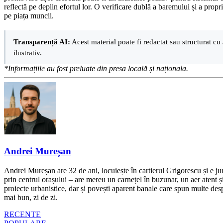
reflectă pe deplin efortul lor. O verificare dublă a baremului și a propr
pe piața muncii.
Transparență AI:
Acest material poate fi redactat sau structurat cu 
ilustrativ.
*Informațiile au fost preluate din presa locală și naționala.
Andrei Mureșan
Andrei Mureșan are 32 de ani, locuiește în cartierul Grigorescu și e jur
prin centrul orașului – are mereu un carnețel în buzunar, un aer atent și 
proiecte urbanistice, dar și povești aparent banale care spun multe despr
mai bun, zi de zi.
RECENTE