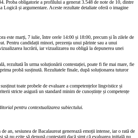
4. Proba obligatorie a profilului a generat 3.548 de note de 10, dintre
a la Logică și argumentare. Aceste rezultate detaliate oferă o imagine
a este marți, 7 iulie, între orele 14:00 și 18:00, precum și în zilele de
reat. Pentru candidații minori, prezența unui părinte sau a unui
vizualizarea lucrării, iar vizualizarea nu obligă la depunerea unei
ă, rezultată în urma soluționării contestației, poate fi fie mai mare, fie
 prima probă susținută. Rezultatele finale, după soluționarea tuturor
 susținut toate probele de evaluare a competențelor lingvistice și
criterii stricte asigură un standard minim de cunoștințe și competențe
ditorial pentru contextualizarea subiectului.
An de an, sesiunea de Bacalaureat generează emoții intense, iar o rată de
 și să nu ezite să depună contestații dacă simt că evaluarea inițială nu