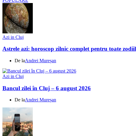
POPULARE
Azi in Cluj
Astrele azi: horoscop zilnic complet pentru toate zodi
De la
Andrei Mureșan
Azi in Cluj
Bancul zilei în Cluj – 6 august 2026
De la
Andrei Mureșan