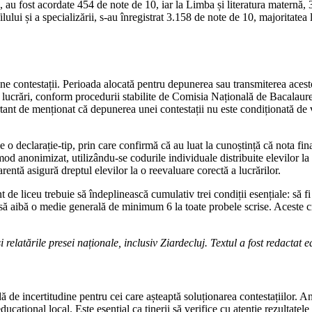
au fost acordate 454 de note de 10, iar la Limba și literatura maternă, 3
lului și a specializării, s-au înregistrat 3.158 de note de 10, majoritate
ne contestații. Perioada alocată pentru depunerea sau transmiterea acestor
iilor lucrări, conform procedurii stabilite de Comisia Națională de Bacalau
ortant de menționat că depunerea unei contestații nu este condiționată de 
o declarație-tip, prin care confirmă că au luat la cunoștință că nota final
od anonimizat, utilizându-se codurile individuale distribuite elevilor la
rentă asigură dreptul elevilor la o reevaluare corectă a lucrărilor.
e liceu trebuie să îndeplinească cumulativ trei condiții esențiale: să fi
e și să aibă o medie generală de minimum 6 la toate probele scrise. Aceste 
 relatările presei naționale, inclusiv Ziardecluj. Textul a fost redactat e
adă de incertitudine pentru cei care așteaptă soluționarea contestațiilor. 
cațional local. Este esențial ca tinerii să verifice cu atenție rezultatele