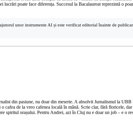
iei lucrări poate face diferența. Succesul la Bacalaureat reprezintă o poart
ajutorul unor instrumente AI și este verificat editorial înainte de public
nalist din pasiune, nu doar din meserie. A absolvit Jurnalismul la UBB și 
o cafea de la vreo cafenea locală în mână. Scrie clar, fără floricele, dar 
e spiritul orașului. Pentru Andrei, azi în Cluj nu e doar un job – e o res