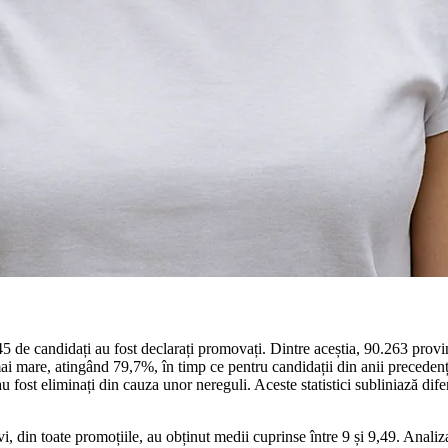
5 de candidați au fost declarați promovați. Dintre aceștia, 90.263 provi
mai mare, atingând 79,7%, în timp ce pentru candidații din anii precede
 fost eliminați din cauza unor nereguli. Aceste statistici subliniază difer
din toate promoțiile, au obținut medii cuprinse între 9 și 9,49. Analiza 