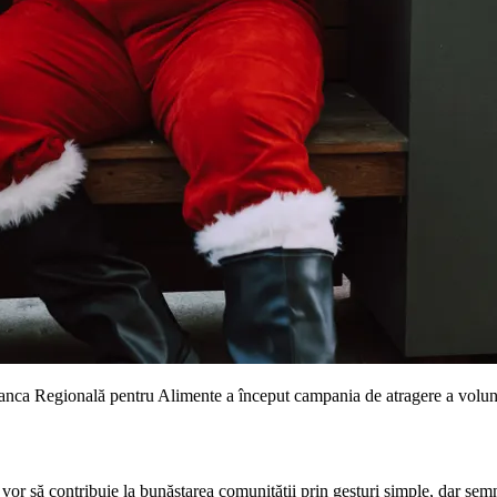
 Banca Regională pentru Alimente a început campania de atragere a volun
vor să contribuie la bunăstarea comunității prin gesturi simple, dar semn