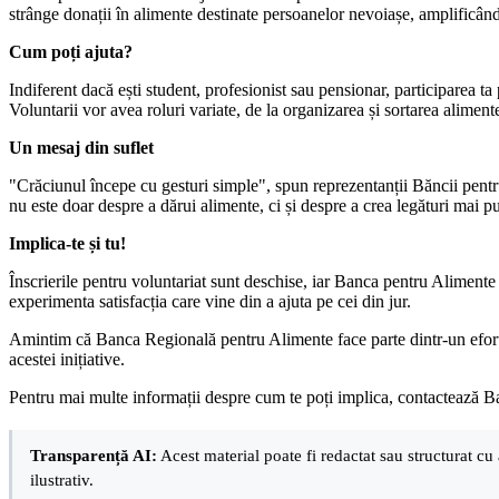
strânge donații în alimente destinate persoanelor nevoiașe, amplificând 
Cum poți ajuta?
Indiferent dacă ești student, profesionist sau pensionar, participarea ta 
Voluntarii vor avea roluri variate, de la organizarea și sortarea aliment
Un mesaj din suflet
"Crăciunul începe cu gesturi simple", spun reprezentanții Băncii pentru 
nu este doar despre a dărui alimente, ci și despre a crea legături mai p
Implica-te și tu!
Înscrierile pentru voluntariat sunt deschise, iar Banca pentru Alimente 
experimenta satisfacția care vine din a ajuta pe cei din jur.
Amintim că Banca Regională pentru Alimente face parte dintr-un efort 
acestei inițiative.
Pentru mai multe informații despre cum te poți implica, contactează B
Transparență AI:
Acest material poate fi redactat sau structurat cu 
ilustrativ.