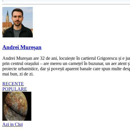
Andrei Mureșan
Andrei Mureșan are 32 de ani, locuiește în cartierul Grigorescu și e jur
prin centrul orașului – are mereu un carnețel în buzunar, un aer atent și 
proiecte urbanistice, dar și povești aparent banale care spun multe despr
mai bun, zi de zi.
RECENTE
POPULARE
Azi in Cluj