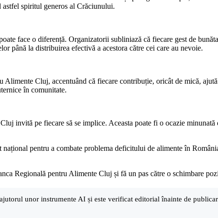
astfel spiritul generos al Crăciunului.
poate face o diferență. Organizatorii subliniază că fiecare gest de bunătat
elor până la distribuirea efectivă a acestora către cei care au nevoie.
Alimente Cluj, accentuând că fiecare contribuție, oricât de mică, ajută l
uternice în comunitate.
Cluj invită pe fiecare să se implice. Aceasta poate fi o ocazie minunată 
național pentru a combate problema deficitului de alimente în România, i
anca Regională pentru Alimente Cluj și fă un pas către o schimbare pozi
ajutorul unor instrumente AI și este verificat editorial înainte de public