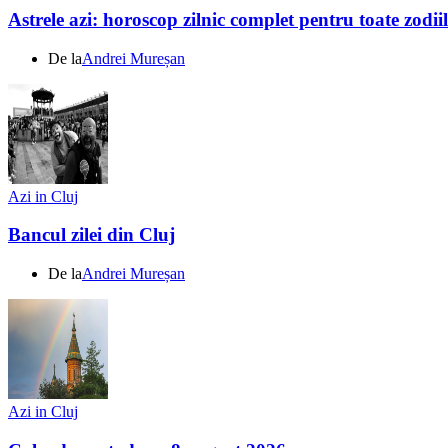
Astrele azi: horoscop zilnic complet pentru toate zodi
De la
Andrei Mureșan
Azi in Cluj
Bancul zilei din Cluj
De la
Andrei Mureșan
Azi in Cluj