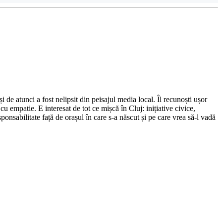
de atunci a fost nelipsit din peisajul media local. Îl recunoști ușor
cu empatie. E interesat de tot ce mișcă în Cluj: inițiative civice,
ponsabilitate față de orașul în care s-a născut și pe care vrea să-l vadă