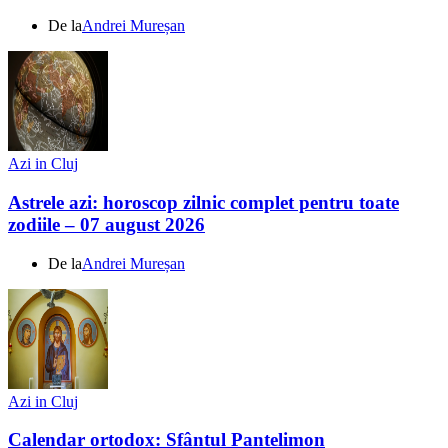
De la
Andrei Mureșan
Azi in Cluj
Astrele azi: horoscop zilnic complet pentru toate
zodiile – 07 august 2026
De la
Andrei Mureșan
Azi in Cluj
Calendar ortodox: Sfântul Pantelimon