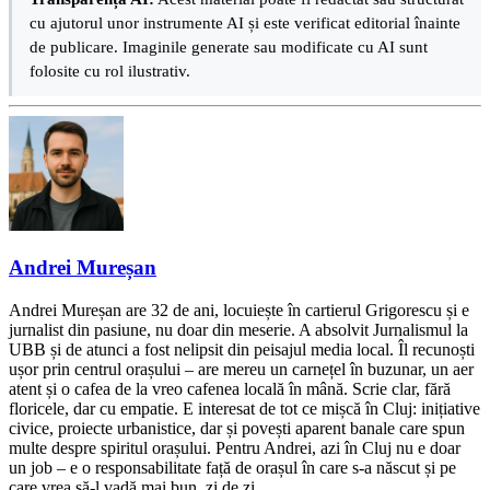
cu ajutorul unor instrumente AI și este verificat editorial înainte
de publicare. Imaginile generate sau modificate cu AI sunt
folosite cu rol ilustrativ.
Andrei Mureșan
Andrei Mureșan are 32 de ani, locuiește în cartierul Grigorescu și e
jurnalist din pasiune, nu doar din meserie. A absolvit Jurnalismul la
UBB și de atunci a fost nelipsit din peisajul media local. Îl recunoști
ușor prin centrul orașului – are mereu un carnețel în buzunar, un aer
atent și o cafea de la vreo cafenea locală în mână. Scrie clar, fără
floricele, dar cu empatie. E interesat de tot ce mișcă în Cluj: inițiative
civice, proiecte urbanistice, dar și povești aparent banale care spun
multe despre spiritul orașului. Pentru Andrei, azi în Cluj nu e doar
un job – e o responsabilitate față de orașul în care s-a născut și pe
care vrea să-l vadă mai bun, zi de zi.