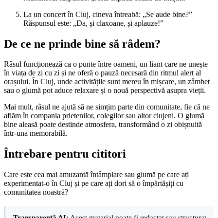
La un concert în Cluj, cineva întreabă: „Se aude bine?”
Răspunsul este: „Da, și claxoane, și aplauze!”
De ce ne prinde bine să râdem?
Râsul funcționează ca o punte între oameni, un liant care ne unește
în viața de zi cu zi și ne oferă o pauză necesară din ritmul alert al
orașului. În Cluj, unde activitățile sunt mereu în mișcare, un zâmbet
sau o glumă pot aduce relaxare și o nouă perspectivă asupra vieții.
Mai mult, râsul ne ajută să ne simțim parte din comunitate, fie că ne
aflăm în compania prietenilor, colegilor sau altor clujeni. O glumă
bine aleasă poate destinde atmosfera, transformând o zi obișnuită
într-una memorabilă.
Întrebare pentru cititori
Care este cea mai amuzantă întâmplare sau glumă pe care ați
experimentat-o în Cluj și pe care ați dori să o împărtășiți cu
comunitatea noastră?
Transparență AI:
Acest material poate fi redactat sau structurat