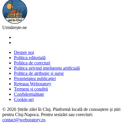
Urmărește-ne
Despre noi
Politica editorială
Politica de corecturi
Politica privind inteligența artificială
Politica de atribuire și surse
Proprietatea publicației
Rețeaua Weboratory
Termeni și condiții
Confidențialitate
Cookie-uri
©
2026
Știrile zilei în Cluj
. Platformă locală de cunoaștere și știri
pentru
Cluj-Napoca
. Pentru sesizări sau corecturi:
contact@weboratory.ro
.