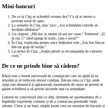
Mini-bancuri
De ce la Cluj se schimbă vremea des? Ca să ai mereu o
poveste nouă de spus.
La semafor în Cluj, unu’ zice: „Azi schimbăm culorile să
învățăm răbdarea!”
Un clujean: „Mă duc la munte să am aer curat.” Prietenul: „Și
la ora 17 când ajungi în trafic, cum e aerul?”
În Cluj, explicația pentru orice întârziere este „Am fost blocat
într-un grup de turiști.”
La meteo în Cluj: „Astăzi plouă cu recomandări de cafenele
cozy.”
De ce ne prinde bine să râdem?
Râsul este o formă universală de comunicare care ne ajută să ne
relaxăm și să reducem stresul cotidian. Într-un oraș ca Cluj, unde
viața este dinamică și aglomerată, momentele de umor ne permit să
găsim echilibrul și să privim lucrurile mai cu seninătate.
Umorul ne conectează unii cu alții, oferindu-ne oportunitatea de a
împărtăși experiențe comune și de a contracara presiunile vieții
urbane. Chiar și un banc simplu poate crea un moment de bucurie și