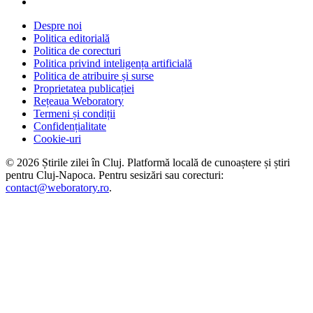
Despre noi
Politica editorială
Politica de corecturi
Politica privind inteligența artificială
Politica de atribuire și surse
Proprietatea publicației
Rețeaua Weboratory
Termeni și condiții
Confidențialitate
Cookie-uri
©
2026
Știrile zilei în Cluj
. Platformă locală de cunoaștere și știri
pentru
Cluj-Napoca
. Pentru sesizări sau corecturi:
contact@weboratory.ro
.