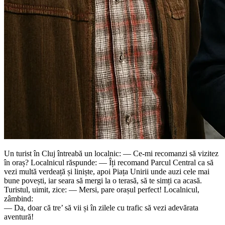
Un turist în Cluj întreabă un localnic: — Ce-mi recomanzi să vizitez
în oraș? Localnicul răspunde: — Îți recomand Parcul Central ca să
vezi multă verdeață și liniște, apoi Piața Unirii unde auzi cele mai
bune povești, iar seara să mergi la o terasă, să te simți ca acasă.
Turistul, uimit, zice: — Mersi, pare orașul perfect! Localnicul,
zâmbind:
— Da, doar că tre’ să vii și în zilele cu trafic să vezi adevărata
aventură!