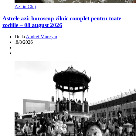
Azi in Cluj
Astrele azi: horoscop zilnic complet pentru toate
zodiile – 08 august 2026
De la
Andrei Mureșan
.
8/8/2026