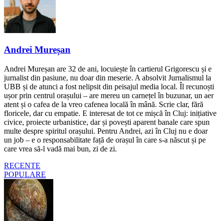
Andrei Mureșan
Andrei Mureșan are 32 de ani, locuiește în cartierul Grigorescu și e
jurnalist din pasiune, nu doar din meserie. A absolvit Jurnalismul la
UBB și de atunci a fost nelipsit din peisajul media local. Îl recunoști
ușor prin centrul orașului – are mereu un carnețel în buzunar, un aer
atent și o cafea de la vreo cafenea locală în mână. Scrie clar, fără
floricele, dar cu empatie. E interesat de tot ce mișcă în Cluj: inițiative
civice, proiecte urbanistice, dar și povești aparent banale care spun
multe despre spiritul orașului. Pentru Andrei, azi în Cluj nu e doar
un job – e o responsabilitate față de orașul în care s-a născut și pe
care vrea să-l vadă mai bun, zi de zi.
RECENTE
POPULARE