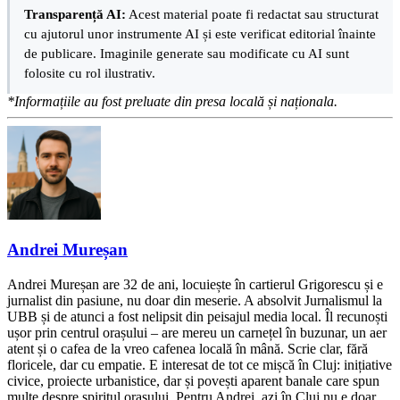
Transparență AI:
Acest material poate fi redactat sau structurat
cu ajutorul unor instrumente AI și este verificat editorial înainte
de publicare. Imaginile generate sau modificate cu AI sunt
folosite cu rol ilustrativ.
*Informațiile au fost preluate din presa locală și naționala.
Andrei Mureșan
Andrei Mureșan are 32 de ani, locuiește în cartierul Grigorescu și e
jurnalist din pasiune, nu doar din meserie. A absolvit Jurnalismul la
UBB și de atunci a fost nelipsit din peisajul media local. Îl recunoști
ușor prin centrul orașului – are mereu un carnețel în buzunar, un aer
atent și o cafea de la vreo cafenea locală în mână. Scrie clar, fără
floricele, dar cu empatie. E interesat de tot ce mișcă în Cluj: inițiative
civice, proiecte urbanistice, dar și povești aparent banale care spun
multe despre spiritul orașului. Pentru Andrei, azi în Cluj nu e doar