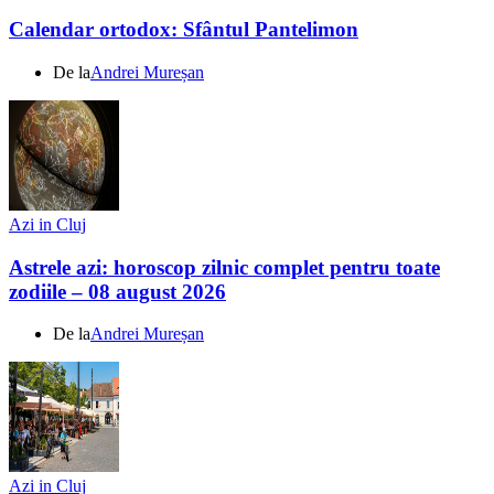
Calendar ortodox: Sfântul Pantelimon
De la
Andrei Mureșan
Azi in Cluj
Astrele azi: horoscop zilnic complet pentru toate
zodiile – 08 august 2026
De la
Andrei Mureșan
Azi in Cluj