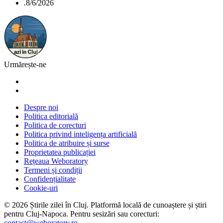
.
8/6/2026
Urmărește-ne
Despre noi
Politica editorială
Politica de corecturi
Politica privind inteligența artificială
Politica de atribuire și surse
Proprietatea publicației
Rețeaua Weboratory
Termeni și condiții
Confidențialitate
Cookie-uri
©
2026
Știrile zilei în Cluj
. Platformă locală de cunoaștere și știri
pentru
Cluj-Napoca
. Pentru sesizări sau corecturi:
contact@weboratory.ro
.