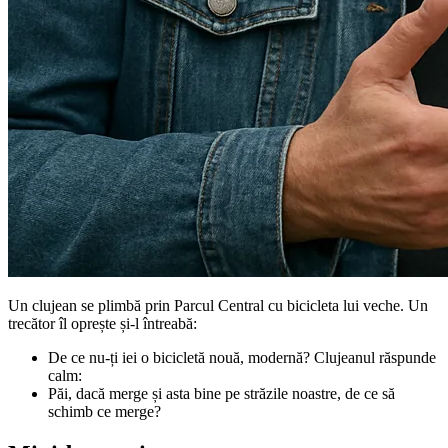
Un clujean se plimbă prin Parcul Central cu bicicleta lui veche. Un
trecător îl oprește și-l întreabă:
De ce nu-ți iei o bicicletă nouă, modernă? Clujeanul răspunde
calm:
Păi, dacă merge și asta bine pe străzile noastre, de ce să
schimb ce merge?