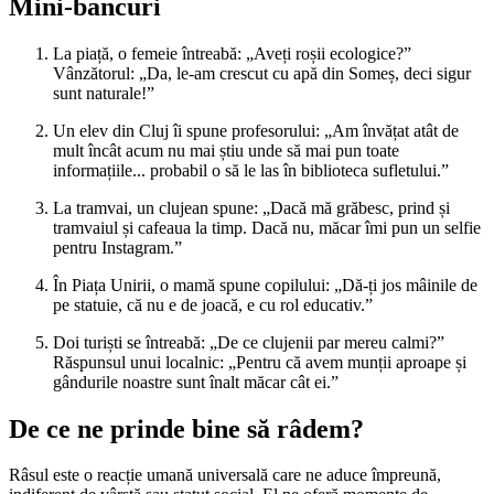
Mini-bancuri
La piață, o femeie întreabă: „Aveți roșii ecologice?”
Vânzătorul: „Da, le-am crescut cu apă din Someș, deci sigur
sunt naturale!”
Un elev din Cluj îi spune profesorului: „Am învățat atât de
mult încât acum nu mai știu unde să mai pun toate
informațiile... probabil o să le las în biblioteca sufletului.”
La tramvai, un clujean spune: „Dacă mă grăbesc, prind și
tramvaiul și cafeaua la timp. Dacă nu, măcar îmi pun un selfie
pentru Instagram.”
În Piața Unirii, o mamă spune copilului: „Dă-ți jos mâinile de
pe statuie, că nu e de joacă, e cu rol educativ.”
Doi turiști se întreabă: „De ce clujenii par mereu calmi?”
Răspunsul unui localnic: „Pentru că avem munții aproape și
gândurile noastre sunt înalt măcar cât ei.”
De ce ne prinde bine să râdem?
Râsul este o reacție umană universală care ne aduce împreună,