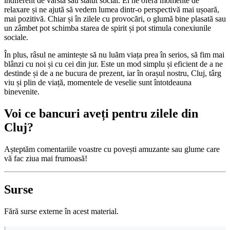
indiferent de vârstă sau statut social. El ne oferă momente de
relaxare și ne ajută să vedem lumea dintr-o perspectivă mai ușoară,
mai pozitivă. Chiar și în zilele cu provocări, o glumă bine plasată sau
un zâmbet pot schimba starea de spirit și pot stimula conexiunile
sociale.
În plus, râsul ne amintește să nu luăm viața prea în serios, să fim mai
blânzi cu noi și cu cei din jur. Este un mod simplu și eficient de a ne
destinde și de a ne bucura de prezent, iar în orașul nostru, Cluj, târg
viu și plin de viață, momentele de veselie sunt întotdeauna
binevenite.
Voi ce bancuri aveți pentru zilele din
Cluj?
Așteptăm comentariile voastre cu povești amuzante sau glume care
vă fac ziua mai frumoasă!
Surse
Fără surse externe în acest material.