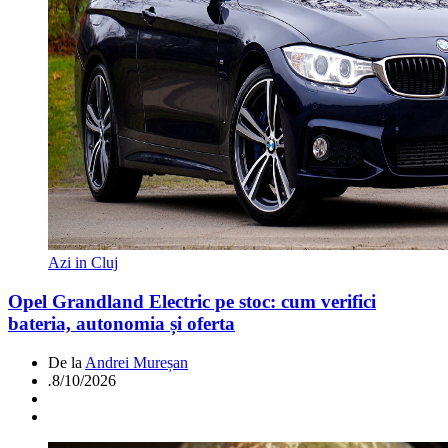
Azi in Cluj
Opel Grandland Electric pe stoc: cum verifici
bateria, autonomia și oferta
De la
Andrei Mureșan
.
8/10/2026