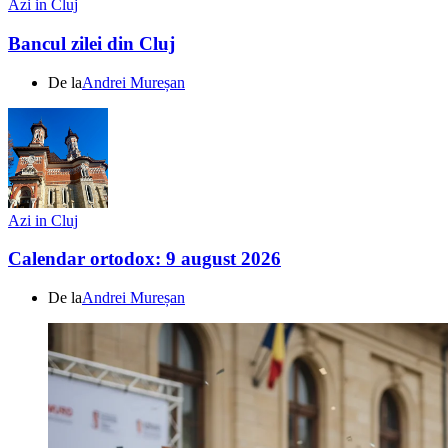
Azi in Cluj
Bancul zilei din Cluj
De la
Andrei Mureșan
Azi in Cluj
Calendar ortodox: 9 august 2026
De la
Andrei Mureșan