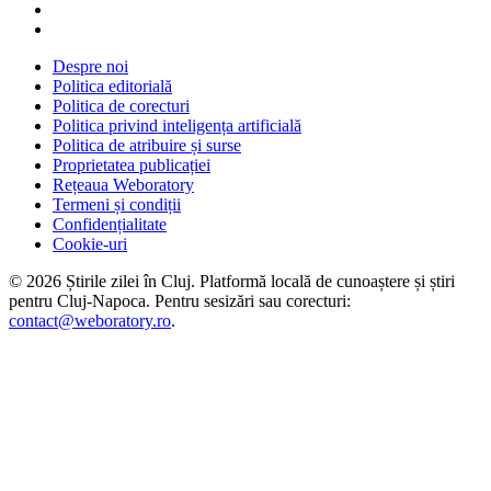
Despre noi
Politica editorială
Politica de corecturi
Politica privind inteligența artificială
Politica de atribuire și surse
Proprietatea publicației
Rețeaua Weboratory
Termeni și condiții
Confidențialitate
Cookie-uri
©
2026
Știrile zilei în Cluj
. Platformă locală de cunoaștere și știri
pentru
Cluj-Napoca
. Pentru sesizări sau corecturi:
contact@weboratory.ro
.