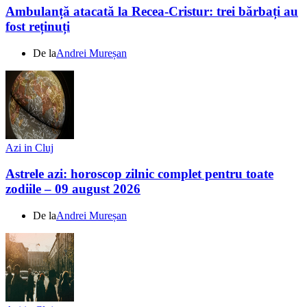
Ambulanță atacată la Recea-Cristur: trei bărbați au
fost reținuți
De la
Andrei Mureșan
Azi in Cluj
Astrele azi: horoscop zilnic complet pentru toate
zodiile – 09 august 2026
De la
Andrei Mureșan