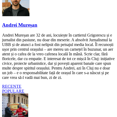
Andrei Mureșan
Andrei Mureșan are 32 de ani, locuiește în cartierul Grigorescu și e
jurnalist din pasiune, nu doar din meserie. A absolvit Jurnalismul la
UBB și de atunci a fost nelipsit din peisajul media local. Îl recunoști
ușor prin centrul orașului – are mereu un carnețel în buzunar, un aer
atent și o cafea de la vreo cafenea locală în mână. Scrie clar, fără
floricele, dar cu empatie. E interesat de tot ce mișcă în Cluj: inițiative
civice, proiecte urbanistice, dar și povești aparent banale care spun
multe despre spiritul orașului. Pentru Andrei, azi în Cluj nu e doar
un job – e o responsabilitate față de orașul în care s-a născut și pe
care vrea să-l vadă mai bun, zi de zi.
RECENTE
POPULARE