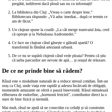
pregătit, indiferent dacă plouă sau nu cu informații!
La biblioteca din Cluj: „Vreau o carte despre lene.”
Bibliotecara răspunde: „Vă aduc imediat... după ce termin ce
am de făcut.”
Un clujean spune la coadă: „La cât merge tramvaiul ăsta, cred
că oprește și la Nebuloasa Andromedei.”
Ce face un clujean când găsește o găleată spartă? O
transformă în fântână arteziană urbană.
De ce nu se supără clujenii când vede ploaia? Pentru că știu
că iarba parcurilor are nevoie de apă… și orașul de relaxare.
De ce ne prinde bine să râdem?
Râsul este o modalitate naturală de a reduce stresul cotidian. Într-un
oraș ca Cluj, unde viața este rapidă și adesea încărcată de obligații,
momentele amuzante ne oferă o pauză binevenită. Râsul stimulează
eliberarea de endorfine, „hormonii fericirii”, contribuitor direct la o
stare de bine fizică și mentală.
Mai mult, râsul ne ajută să ne conectăm cu ceilalți și să construim