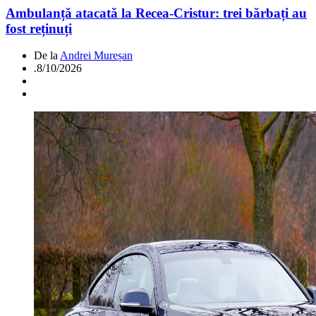
Ambulanță atacată la Recea-Cristur: trei bărbați au
fost reținuți
De la
Andrei Mureșan
.
8/10/2026