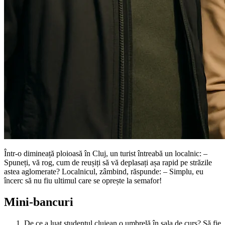
Într-o dimineață ploioasă în Cluj, un turist întreabă un localnic: –
Spuneți, vă rog, cum de reușiți să vă deplasați așa rapid pe străzile
astea aglomerate? Localnicul, zâmbind, răspunde: – Simplu, eu
încerc să nu fiu ultimul care se oprește la semafor!
Mini-bancuri
De ce a luat studentul clujean o umbrelă în sala de curs? Să fie