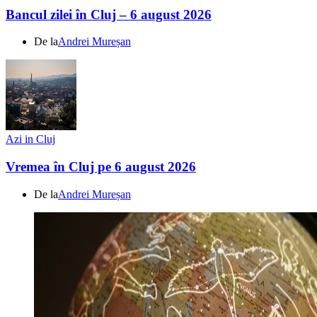
Bancul zilei în Cluj – 6 august 2026
De la
Andrei Mureșan
Azi in Cluj
Vremea în Cluj pe 6 august 2026
De la
Andrei Mureșan