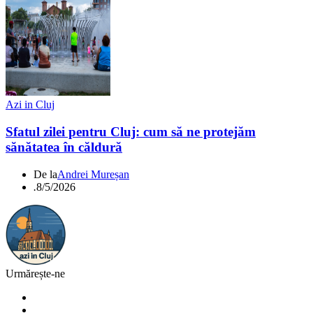
Azi in Cluj
Sfatul zilei pentru Cluj: cum să ne protejăm
sănătatea în căldură
De la
Andrei Mureșan
.
8/5/2026
Urmărește-ne