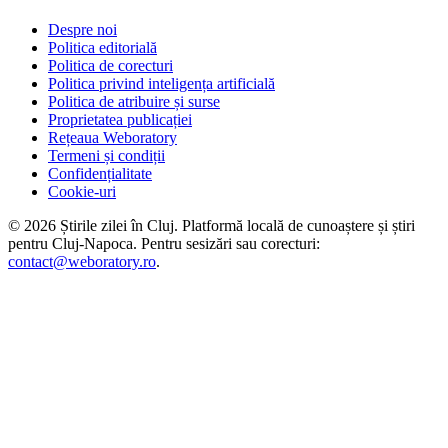
Despre noi
Politica editorială
Politica de corecturi
Politica privind inteligența artificială
Politica de atribuire și surse
Proprietatea publicației
Rețeaua Weboratory
Termeni și condiții
Confidențialitate
Cookie-uri
©
2026
Știrile zilei în Cluj
. Platformă locală de cunoaștere și știri
pentru
Cluj-Napoca
. Pentru sesizări sau corecturi:
contact@weboratory.ro
.