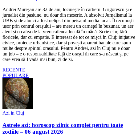
Andrei Mureșan are 32 de ani, locuiește în cartierul Grigorescu și e
jurnalist din pasiune, nu doar din meserie. A absolvit Jurnalismul la
UBB și de atunci a fost nelipsit din peisajul media local. Îl recunoști
ușor prin centrul orașului – are mereu un carnețel în buzunar, un aer
atent și o cafea de la vreo cafenea locală în mână. Scrie clar, fără
floricele, dar cu empatie. E interesat de tot ce mișcă în Cluj: inițiative
civice, proiecte urbanistice, dar și povești aparent banale care spun
multe despre spiritul orașului. Pentru Andrei, azi în Cluj nu e doar
un job – e o responsabilitate față de orașul în care s-a născut și pe
care vrea să-l vadă mai bun, zi de zi.
RECENTE
POPULARE
Azi in Cluj
Astrele azi: horoscop zilnic complet pentru toate
zodiile – 06 august 2026