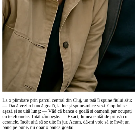
La o plimbare prin parcul central din Cluj, un tată îi spune fiului său:
— Dacă vezi o bancă goală, ia loc și spune-mi ce vezi. Copilul se
așază și se uită lung: — Văd că banca e goală și oamenii par ocupați
cu telefoanele. Tatăl zâmbește: — Exact, lumea e atât de prinsă cu
ecranele, încât uită să se uite în jur. Acum, dă-mi voie să te învăț un
banc pe bune, nu doar o bancă goală!