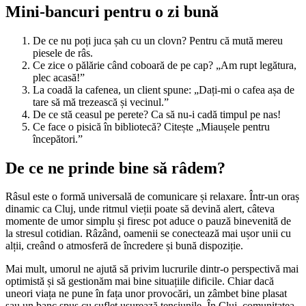
Mini-bancuri pentru o zi bună
De ce nu poți juca șah cu un clovn? Pentru că mută mereu
piesele de râs.
Ce zice o pălărie când coboară de pe cap? „Am rupt legătura,
plec acasă!”
La coadă la cafenea, un client spune: „Dați-mi o cafea așa de
tare să mă trezească și vecinul.”
De ce stă ceasul pe perete? Ca să nu-i cadă timpul pe nas!
Ce face o pisică în bibliotecă? Citește „Miaușele pentru
începători.”
De ce ne prinde bine să râdem?
Râsul este o formă universală de comunicare și relaxare. Într-un oraș
dinamic ca Cluj, unde ritmul vieții poate să devină alert, câteva
momente de umor simplu și firesc pot aduce o pauză binevenită de
la stresul cotidian. Râzând, oamenii se conectează mai ușor unii cu
alții, creând o atmosferă de încredere și bună dispoziție.
Mai mult, umorul ne ajută să privim lucrurile dintr-o perspectivă mai
optimistă și să gestionăm mai bine situațiile dificile. Chiar dacă
uneori viața ne pune în fața unor provocări, un zâmbet bine plasat
sau un banc spus cu suflet ușurează tensiunile. În Cluj, comunitatea