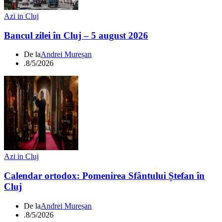
Azi in Cluj
Bancul zilei în Cluj – 5 august 2026
De la
Andrei Mureșan
.
8/5/2026
Azi in Cluj
Calendar ortodox: Pomenirea Sfântului Ștefan în
Cluj
De la
Andrei Mureșan
.
8/5/2026