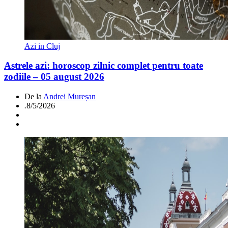
Azi in Cluj
Astrele azi: horoscop zilnic complet pentru toate
zodiile – 05 august 2026
De la
Andrei Mureșan
.
8/5/2026