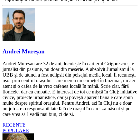
Andrei Mureșan
Andrei Mureșan are 32 de ani, locuiește în cartierul Grigorescu și e
jurnalist din pasiune, nu doar din meserie. A absolvit Jurnalismul la
UBB și de atunci a fost nelipsit din peisajul media local. Îl recunoști
ușor prin centrul orașului – are mereu un carnețel în buzunar, un aer
atent și o cafea de la vreo cafenea locală în mână. Scrie clar, fără
floricele, dar cu empatie. E interesat de tot ce mișcă în Cluj: inițiative
civice, proiecte urbanistice, dar și povești aparent banale care spun
multe despre spiritul orașului. Pentru Andrei, azi în Cluj nu e doar
un job – e o responsabilitate față de orașul în care s-a născut și pe
care vrea să-l vadă mai bun, zi de zi.
RECENTE
POPULARE