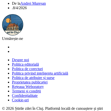
De la
Andrei Mureșan
.
8/4/2026
Urmărește-ne
Despre noi
Politica editorială
Politica de corecturi
Politica privind inteligența artificială
Politica de atribuire și surse
Proprietatea publicației
Rețeaua Weboratory
Termeni și condiții
Confidențialitate
Cookie-uri
©
2026
Știrile zilei în Cluj
. Platformă locală de cunoaștere și știri