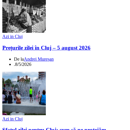
Azi in Cluj
Prețurile zilei în Cluj – 5 august 2026
De la
Andrei Mureșan
.
8/5/2026
Azi in Cluj
Sfatul zilei pentru Cluj: cum să ne protejăm