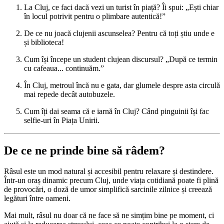
La Cluj, ce faci dacă vezi un turist în piață? Îi spui: „Ești chiar
în locul potrivit pentru o plimbare autentică!”
De ce nu joacă clujenii ascunselea? Pentru că toți știu unde e
și biblioteca!
Cum își începe un student clujean discursul? „După ce termin
cu cafeaua... continuăm.”
În Cluj, metroul încă nu e gata, dar glumele despre asta circulă
mai repede decât autobuzele.
Cum îți dai seama că e iarnă în Cluj? Când pinguinii își fac
selfie-uri în Piața Unirii.
De ce ne prinde bine să râdem?
Râsul este un mod natural și accesibil pentru relaxare și destindere.
Într-un oraș dinamic precum Cluj, unde viața cotidiană poate fi plină
de provocări, o doză de umor simplifică sarcinile zilnice și creează
legături între oameni.
Mai mult, râsul nu doar că ne face să ne simțim bine pe moment, ci