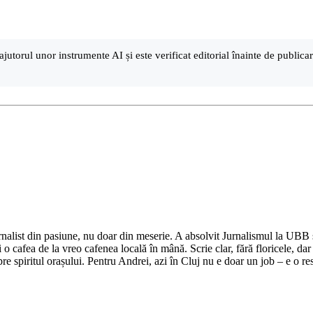
ajutorul unor instrumente AI și este verificat editorial înainte de public
nalist din pasiune, nu doar din meserie. A absolvit Jurnalismul la UBB și 
o cafea de la vreo cafenea locală în mână. Scrie clar, fără floricele, dar 
e spiritul orașului. Pentru Andrei, azi în Cluj nu e doar un job – e o res