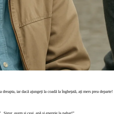
 dreapta, iar dacă ajungeți la coadă la înghețată, ați mers prea departe!
” „Sigur, avem și ceai, apă și energie la pahar!”