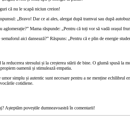
guri că nu le scapă niciun creion!
ăspunsul: „Bravo! Dar ce ai ales, alergat după tramvai sau după autobu
eu aglomerație?” Mama răspunde: „Pentru că toți vor să vadă orașul fru
 ce semaforul aici dansează?” Răspuns: „Pentru că e plin de energie stude
nd la reducerea stresului și la creșterea stării de bine. O glumă spusă la
l apropiem oamenii și stimulează empatia.
 umor simplu și autentic sunt necesare pentru a ne menține echilibrul emo
vocările cotidiene.
luj? Așteptăm poveștile dumneavoastră în comentarii!