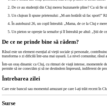
De ce au studenții din Cluj mereu buzunarele pline? Ca să fie si
Un clujean îi spune prietenului: „M-am hotărât să fac sport!” R
În autobuzul 26, un copil întreabă: „Mama, de ce la Cluj e mer
Un pieton se oprește la semafor și îl întreabă pe altul: „Știi de
De ce ne prinde bine să râdem?
Râsul este un element esențial al vieții sociale și personale, contribui
transforma o zi dificilă într-una mai ușoară. La nivel comunitar, râsu
Într-un oraș dinamic ca Cluj, cu ritmuri de viață intense, momentele de
permite să ne conectăm și să ne destindem împreună, indiferent de pro
Întrebarea zilei
Care este bancul sau momentul amuzant pe care l-ați trăit recent în C
Surse