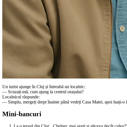
Un turist ajunge în Cluj și întreabă un localnic:
— Scuzați-mă, cum ajung la centrul orașului?
Localnicul răspunde:
— Simplu, mergeți drept înainte până vedeți Casa Matei, apoi luați-o la
Mini-bancuri
La o terasă din Cluj: „Chelner, mai aveți și altceva decât cafea?