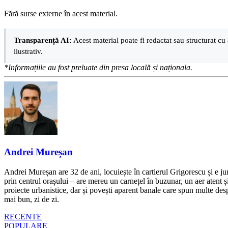
Fără surse externe în acest material.
Transparență AI:
Acest material poate fi redactat sau structurat cu 
ilustrativ.
*Informațiile au fost preluate din presa locală și naționala.
Andrei Mureșan
Andrei Mureșan are 32 de ani, locuiește în cartierul Grigorescu și e jur
prin centrul orașului – are mereu un carnețel în buzunar, un aer atent și 
proiecte urbanistice, dar și povești aparent banale care spun multe despr
mai bun, zi de zi.
RECENTE
POPULARE