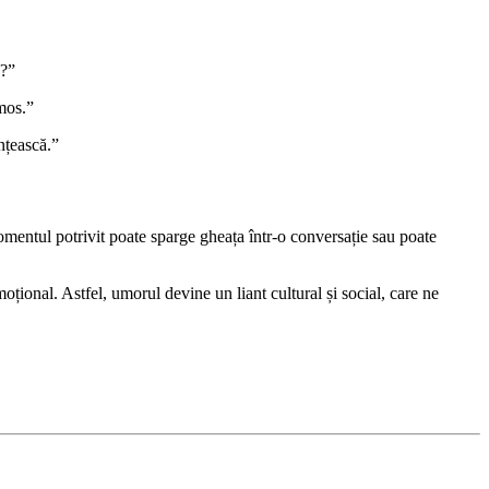
z?”
mos.”
nțească.”
 momentul potrivit poate sparge gheața într-o conversație sau poate
țional. Astfel, umorul devine un liant cultural și social, care ne