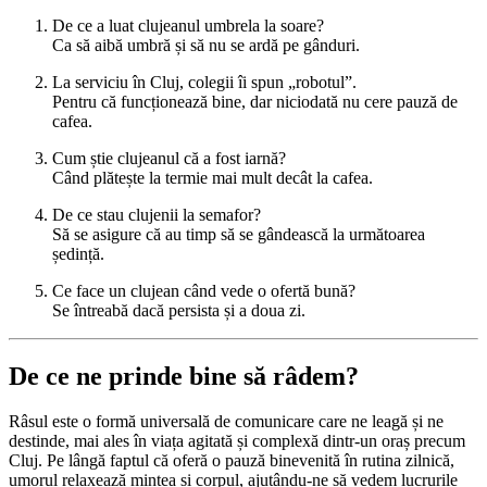
De ce a luat clujeanul umbrela la soare?
Ca să aibă umbră și să nu se ardă pe gânduri.
La serviciu în Cluj, colegii îi spun „robotul”.
Pentru că funcționează bine, dar niciodată nu cere pauză de
cafea.
Cum știe clujeanul că a fost iarnă?
Când plătește la termie mai mult decât la cafea.
De ce stau clujenii la semafor?
Să se asigure că au timp să se gândească la următoarea
ședință.
Ce face un clujean când vede o ofertă bună?
Se întreabă dacă persista și a doua zi.
De ce ne prinde bine să râdem?
Râsul este o formă universală de comunicare care ne leagă și ne
destinde, mai ales în viața agitată și complexă dintr-un oraș precum
Cluj. Pe lângă faptul că oferă o pauză binevenită în rutina zilnică,
umorul relaxează mintea și corpul, ajutându-ne să vedem lucrurile