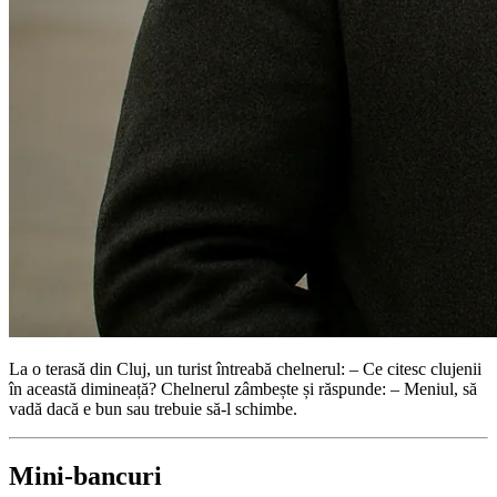
La o terasă din Cluj, un turist întreabă chelnerul: – Ce citesc clujenii
în această dimineață? Chelnerul zâmbește și răspunde: – Meniul, să
vadă dacă e bun sau trebuie să-l schimbe.
Mini-bancuri