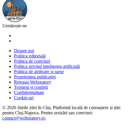
Urmărește-ne
Despre noi
Politica editorială
Politica de corecturi
Politica privind inteligența artificială
Politica de atribuire și surse
Proprietatea publicației
Rețeaua Weboratory
Termeni și condiții
Confidențialitate
Cookie-uri
©
2026
Știrile zilei în Cluj
. Platformă locală de cunoaștere și știri
pentru
Cluj-Napoca
. Pentru sesizări sau corecturi:
contact@weboratory.ro
.