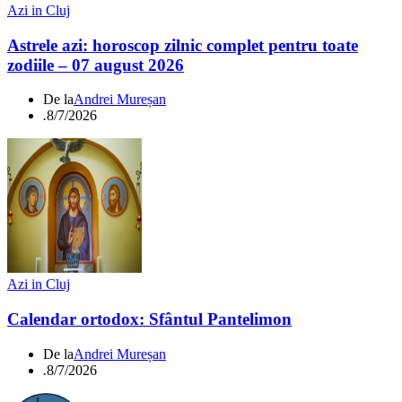
Azi in Cluj
Astrele azi: horoscop zilnic complet pentru toate
zodiile – 07 august 2026
De la
Andrei Mureșan
.
8/7/2026
Azi in Cluj
Calendar ortodox: Sfântul Pantelimon
De la
Andrei Mureșan
.
8/7/2026