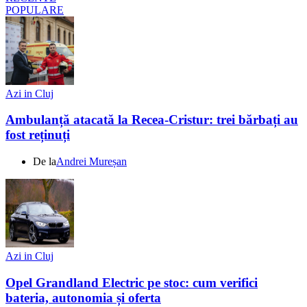
POPULARE
Azi in Cluj
Ambulanță atacată la Recea-Cristur: trei bărbați au
fost reținuți
De la
Andrei Mureșan
Azi in Cluj
Opel Grandland Electric pe stoc: cum verifici
bateria, autonomia și oferta