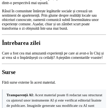
dintr-o perspectivă mai ușoară.
Râsul în comunitate întărește legăturile sociale și creează un
sentiment de apartenență. Prin glume despre realități locale sau
obiceiuri cunoscute, oamenii comunică subtil însemnătatea unor
experiențe comune. Așadar, chiar și un zâmbet scurt poate
transforma o zi obișnuită într-una mai bună.
Întrebarea zilei
Care a fost cea mai amuzantă experiență pe care ai avut-o în Cluj și
ai vrea să o împărtășești cu ceilalți? Așteptăm comentariile voastre!
Surse
Fără surse externe în acest material.
Transparență AI:
Acest material poate fi redactat sau structurat
cu ajutorul unor instrumente AI și este verificat editorial înainte
de publicare. Imaginile generate sau modificate cu AI sunt