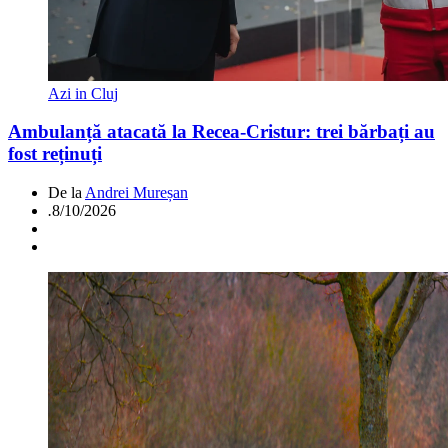
Azi in Cluj
Ambulanță atacată la Recea-Cristur: trei bărbați au
fost reținuți
De la
Andrei Mureșan
.
8/10/2026