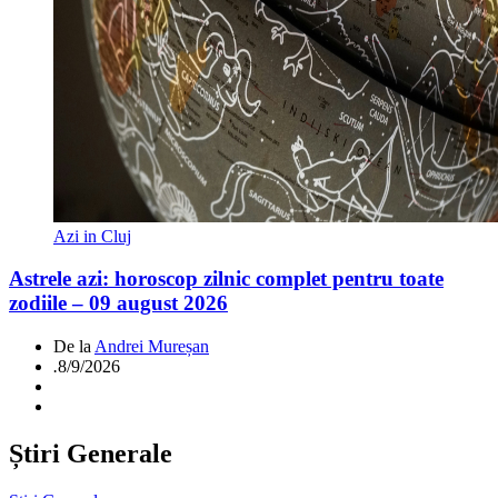
Azi in Cluj
Astrele azi: horoscop zilnic complet pentru toate
zodiile – 09 august 2026
De la
Andrei Mureșan
.
8/9/2026
Știri Generale