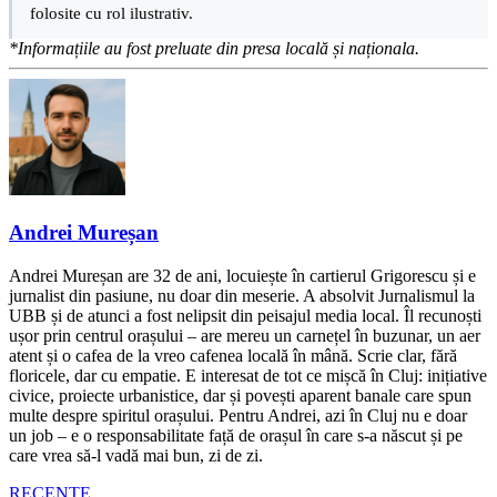
folosite cu rol ilustrativ.
*Informațiile au fost preluate din presa locală și naționala.
Andrei Mureșan
Andrei Mureșan are 32 de ani, locuiește în cartierul Grigorescu și e
jurnalist din pasiune, nu doar din meserie. A absolvit Jurnalismul la
UBB și de atunci a fost nelipsit din peisajul media local. Îl recunoști
ușor prin centrul orașului – are mereu un carnețel în buzunar, un aer
atent și o cafea de la vreo cafenea locală în mână. Scrie clar, fără
floricele, dar cu empatie. E interesat de tot ce mișcă în Cluj: inițiative
civice, proiecte urbanistice, dar și povești aparent banale care spun
multe despre spiritul orașului. Pentru Andrei, azi în Cluj nu e doar
un job – e o responsabilitate față de orașul în care s-a născut și pe
care vrea să-l vadă mai bun, zi de zi.
RECENTE