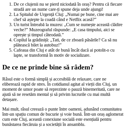
De ce clujenii nu se pierd niciodată în oraș? Pentru că fiecare
stradă are un nume care-ți spune deja unde ajungi!
La Spitalul de Urgență Cluj: „Numai pe bune, cine mai are
chef să aștepte la coadă când e Netflix acasă?”
Un turist întreabă la muzeu: „Cum se numește această clădire
veche?” Muzeograful răspunde: „E casa timpului, aici se
oprește și timpul câteodată.”
Copilul la grădiniță: „Tati, de ce zboară păsările? Ca să nu
plătească bilet la autobuz!”
Cafeaua din Cluj e atât de bună încât dacă ai potolit-o cu
lapte, se transformă în motiv de socializare.
De ce ne prinde bine să râdem?
Râsul este o formă simplă și accesibilă de relaxare, care ne
eliberează rapid de stres. În cotidianul agitat al vieții din Cluj, un
moment de umor poate să reprezinte o pauză binemeritată, care ne
ajută să ne resetăm mental și să privim lucrurile cu mai multă
detașare.
Mai mult, râsul creează o punte între oameni, adunând comunitatea
într-un spațiu comun de bucurie și voie bună. Într-un oraș aglomerat
cum este Cluj, această conexiune socială este esențială pentru
bunăstarea fiecăruia și a societății în ansamblu.