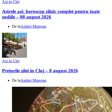
Azi in Cluj
Astrele azi: horoscop zilnic complet pentru toate
zodiile – 08 august 2026
De la
Andrei Mureșan
Azi in Cluj
Prețurile zilei în Cluj – 8 august 2026
De la
Andrei Mureșan