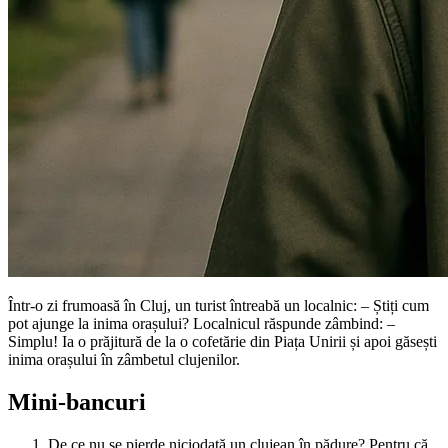
Într-o zi frumoasă în Cluj, un turist întreabă un localnic: – Știți cum
pot ajunge la inima orașului? Localnicul răspunde zâmbind: –
Simplu! Ia o prăjitură de la o cofetărie din Piața Unirii și apoi găsești
inima orașului în zâmbetul clujenilor.
Mini-bancuri
De ce nu se pierde niciodată un clujean în pădure? Pentru că