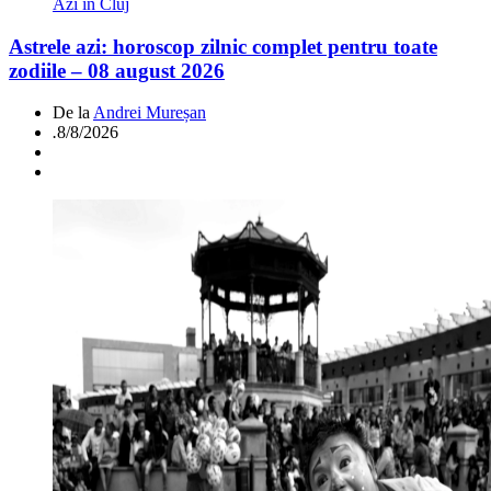
Azi in Cluj
Astrele azi: horoscop zilnic complet pentru toate
zodiile – 08 august 2026
De la
Andrei Mureșan
.
8/8/2026