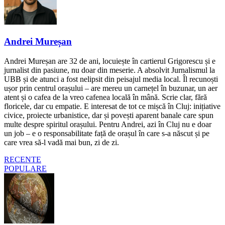
Andrei Mureșan
Andrei Mureșan are 32 de ani, locuiește în cartierul Grigorescu și e
jurnalist din pasiune, nu doar din meserie. A absolvit Jurnalismul la
UBB și de atunci a fost nelipsit din peisajul media local. Îl recunoști
ușor prin centrul orașului – are mereu un carnețel în buzunar, un aer
atent și o cafea de la vreo cafenea locală în mână. Scrie clar, fără
floricele, dar cu empatie. E interesat de tot ce mișcă în Cluj: inițiative
civice, proiecte urbanistice, dar și povești aparent banale care spun
multe despre spiritul orașului. Pentru Andrei, azi în Cluj nu e doar
un job – e o responsabilitate față de orașul în care s-a născut și pe
care vrea să-l vadă mai bun, zi de zi.
RECENTE
POPULARE