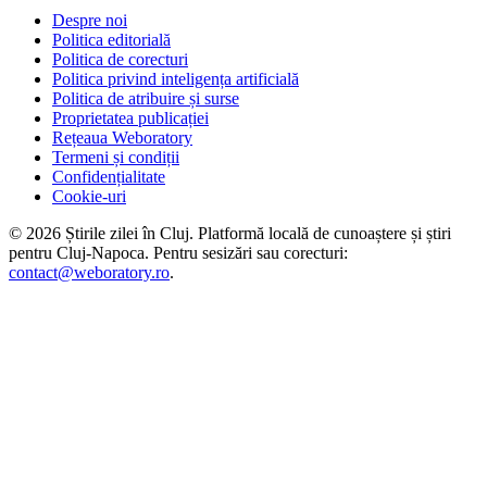
Despre noi
Politica editorială
Politica de corecturi
Politica privind inteligența artificială
Politica de atribuire și surse
Proprietatea publicației
Rețeaua Weboratory
Termeni și condiții
Confidențialitate
Cookie-uri
©
2026
Știrile zilei în Cluj
. Platformă locală de cunoaștere și știri
pentru
Cluj-Napoca
. Pentru sesizări sau corecturi:
contact@weboratory.ro
.