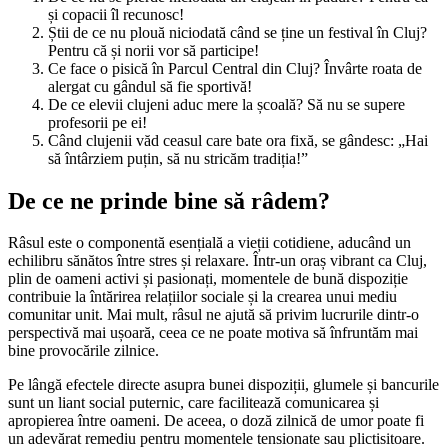
și copacii îl recunosc!
Știi de ce nu plouă niciodată când se ține un festival în Cluj?
Pentru că și norii vor să participe!
Ce face o pisică în Parcul Central din Cluj? Învârte roata de
alergat cu gândul să fie sportivă!
De ce elevii clujeni aduc mere la școală? Să nu se supere
profesorii pe ei!
Când clujenii văd ceasul care bate ora fixă, se gândesc: „Hai
să întârziem puțin, să nu stricăm tradiția!”
De ce ne prinde bine să râdem?
Râsul este o componentă esențială a vieții cotidiene, aducând un
echilibru sănătos între stres și relaxare. Într-un oraș vibrant ca Cluj,
plin de oameni activi și pasionați, momentele de bună dispoziție
contribuie la întărirea relațiilor sociale și la crearea unui mediu
comunitar unit. Mai mult, râsul ne ajută să privim lucrurile dintr-o
perspectivă mai ușoară, ceea ce ne poate motiva să înfruntăm mai
bine provocările zilnice.
Pe lângă efectele directe asupra bunei dispoziții, glumele și bancurile
sunt un liant social puternic, care facilitează comunicarea și
apropierea între oameni. De aceea, o doză zilnică de umor poate fi
un adevărat remediu pentru momentele tensionate sau plictisitoare.