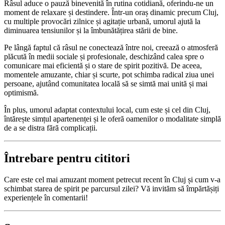
Râsul aduce o pauză binevenită în rutina cotidiană, oferindu-ne un
moment de relaxare și destindere. Într-un oraș dinamic precum Cluj,
cu multiple provocări zilnice și agitație urbană, umorul ajută la
diminuarea tensiunilor și la îmbunătățirea stării de bine.
Pe lângă faptul că râsul ne conectează între noi, creează o atmosferă
plăcută în medii sociale și profesionale, deschizând calea spre o
comunicare mai eficientă și o stare de spirit pozitivă. De aceea,
momentele amuzante, chiar și scurte, pot schimba radical ziua unei
persoane, ajutând comunitatea locală să se simtă mai unită și mai
optimismă.
În plus, umorul adaptat contextului local, cum este și cel din Cluj,
întărește simțul apartenenței și le oferă oamenilor o modalitate simplă
de a se distra fără complicații.
Întrebare pentru cititori
Care este cel mai amuzant moment petrecut recent în Cluj și cum v-a
schimbat starea de spirit pe parcursul zilei? Vă invităm să împărtășiți
experiențele în comentarii!