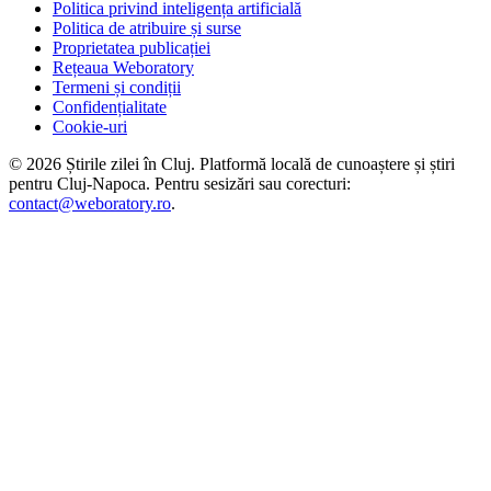
Politica privind inteligența artificială
Politica de atribuire și surse
Proprietatea publicației
Rețeaua Weboratory
Termeni și condiții
Confidențialitate
Cookie-uri
©
2026
Știrile zilei în Cluj
. Platformă locală de cunoaștere și știri
pentru
Cluj-Napoca
. Pentru sesizări sau corecturi:
contact@weboratory.ro
.