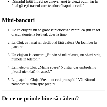
„Simplu! Întâi întrebi pe cineva, apoi te pierzi puțin, iar la
final găsești traseul care te aduce înapoi la ceai!”
Mini-bancuri
De ce clujenii nu se grăbesc niciodată? Pentru că știu că tot
orașul ajunge la festival, doar la timp.
La Cluj, ce-i mai rar decât o zi fără cafea? Un loc liber la
parcare.
Un clujean la concert: „Eu vin să mă relaxez, nu să-mi strig
numele în telefon.”
La meteo-n Cluj: „Mâine soare? Nu știu, dar umbrela nu
pleacă niciodată de acasă.”
La piața din Cluj: „Vreau tot ce-i proaspăt!” Vânzătorul
zâmbește și arată spre prețuri.
De ce ne prinde bine să râdem?