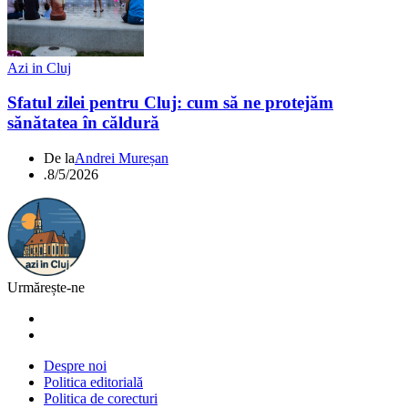
Azi in Cluj
Sfatul zilei pentru Cluj: cum să ne protejăm
sănătatea în căldură
De la
Andrei Mureșan
.
8/5/2026
Urmărește-ne
Despre noi
Politica editorială
Politica de corecturi