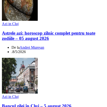
Azi in Cluj
Astrele azi: horoscop zilnic complet pentru toate
zodiile – 05 august 2026
De la
Andrei Mureșan
.
8/5/2026
Azi in Cluj
Bancul zilei în Cluj – 5 august 2026