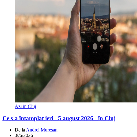
Azi in Cluj
Ce s-a întamplat ieri - 5 august 2026 - în Cluj
De la
Andrei Mureșan
.
8/6/2026