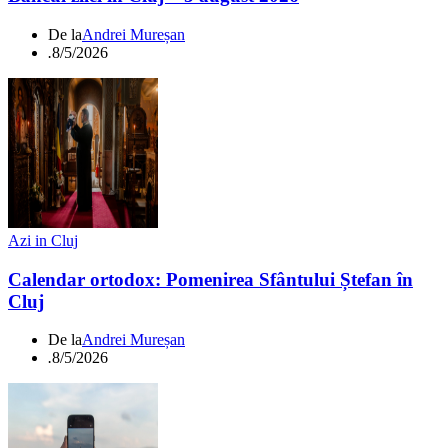
De la
Andrei Mureșan
.
8/5/2026
Azi in Cluj
Calendar ortodox: Pomenirea Sfântului Ștefan în
Cluj
De la
Andrei Mureșan
.
8/5/2026