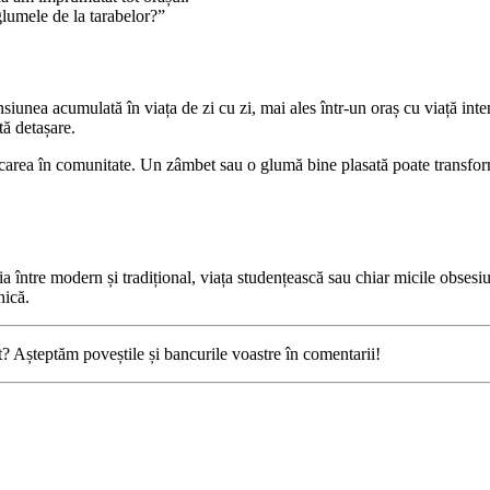
glumele de la tarabelor?”
iunea acumulată în viața de zi cu zi, mai ales într-un oraș cu viață int
ă detașare.
carea în comunitate. Un zâmbet sau o glumă bine plasată poate transform
a între modern și tradițional, viața studențească sau chiar micile obsesiu
nică.
? Așteptăm poveștile și bancurile voastre în comentarii!