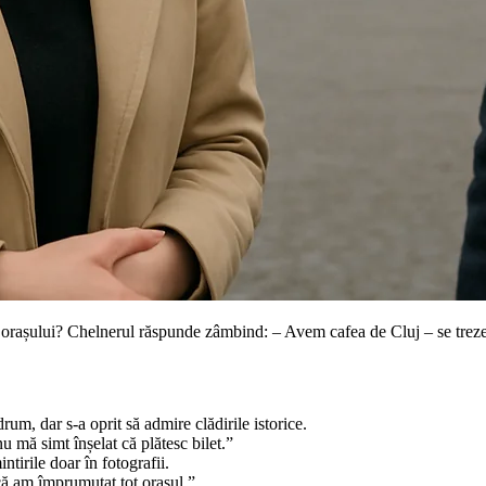
fic orașului? Chelnerul răspunde zâmbind: – Avem cafea de Cluj – se trez
rum, dar s-a oprit să admire clădirile istorice.
 mă simt înșelat că plătesc bilet.”
tirile doar în fotografii.
că am împrumutat tot orașul.”