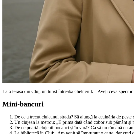
La o terasă din Cluj, un turist întreabă chelnerul: – Aveți ceva speci
Mini-bancuri
De ce a trecut clujeanul strada? Să ajungă la ceainăria de peste d
Un clujean la metrou: „E prima dată când cobor sub pământ și nu
De ce poartă clujenii bocanci și în vară? Ca să nu rămână cu amin
La bibliotecă în Cluj: „Am venit să împrumut o carte, dar cred 