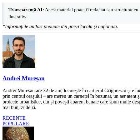
Transparență AI:
Acest material poate fi redactat sau structurat cu 
ilustrativ.
*Informațiile au fost preluate din presa locală și naționala.
Andrei Mureșan
Andrei Mureșan are 32 de ani, locuiește în cartierul Grigorescu și e jur
prin centrul orașului – are mereu un carnețel în buzunar, un aer atent și 
proiecte urbanistice, dar și povești aparent banale care spun multe despr
mai bun, zi de zi.
RECENTE
POPULARE