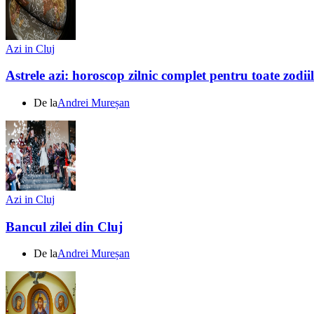
Azi in Cluj
Astrele azi: horoscop zilnic complet pentru toate zodi
De la
Andrei Mureșan
Azi in Cluj
Bancul zilei din Cluj
De la
Andrei Mureșan