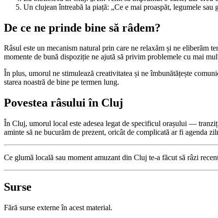
Un clujean întreabă la piață: „Ce e mai proaspăt, legumele sau 
De ce ne prinde bine să râdem?
Râsul este un mecanism natural prin care ne relaxăm și ne eliberăm tens
momente de bună dispoziție ne ajută să privim problemele cu mai mult
În plus, umorul ne stimulează creativitatea și ne îmbunătățește comuni
starea noastră de bine pe termen lung.
Povestea râsului în Cluj
În Cluj, umorul local este adesea legat de specificul orașului — tranziți
aminte să ne bucurăm de prezent, oricât de complicată ar fi agenda zil
Ce glumă locală sau moment amuzant din Cluj te-a făcut să râzi recent
Surse
Fără surse externe în acest material.