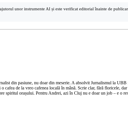
ajutorul unor instrumente AI și este verificat editorial înainte de public
nalist din pasiune, nu doar din meserie. A absolvit Jurnalismul la UBB și 
o cafea de la vreo cafenea locală în mână. Scrie clar, fără floricele, dar 
e spiritul orașului. Pentru Andrei, azi în Cluj nu e doar un job – e o res