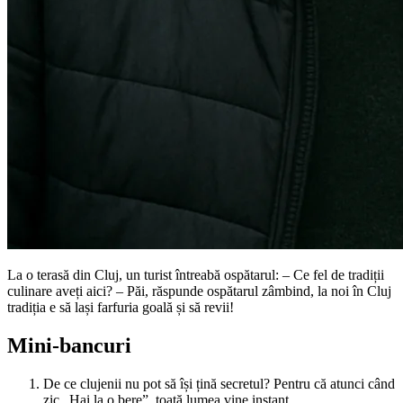
La o terasă din Cluj, un turist întreabă ospătarul: – Ce fel de tradiții
culinare aveți aici? – Păi, răspunde ospătarul zâmbind, la noi în Cluj
tradiția e să lași farfuria goală și să revii!
Mini-bancuri
De ce clujenii nu pot să își țină secretul? Pentru că atunci când
zic „Hai la o bere”, toată lumea vine instant.