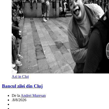
Azi in Cluj
Bancul zilei din Cluj
De la
Andrei Mureșan
.
8/8/2026