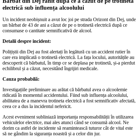
Bărbat din Dej rănit după ce a căzut de pe trotinetă
electrică sub influența alcoolului
Un incident neobișnuit a avut loc joi pe strada Orizont din Dej, unde
un bărbat de 43 de ani a căzut de pe o trotinetă electrică după ce
consumase o cantitate semnificativă de alcool.
Detalii despre incident:
Polițiștii din Dej au fost alertați în legătură cu un accident rutier în
care era implicată o trotinetă electrică. La fața locului, autoritățile au
descoperit că bărbatul, în timp ce se deplasa pe trotinetă, și-a pierdut
echilibrul și a căzut, necesitând îngrijiri medicale.
Cauza probabilă:
Investigațiile preliminare au arătat că bărbatul avea o alcoolemie
ridicată în momentul accidentului. Fiind sub influența alcoolului,
abilitatea de a manevra trotineta electrică a fost semnificativ afectată,
ceea ce a dus la incidentul nefericit.
Acest eveniment subliniază importanța responsabilității în utilizarea
vehiculelor electrice, mai ales atunci când se consumă alcool. Ne
dorim ca astfel de incidente să reamintească tuturor cât de vital este
să ne gândim la siguranța noastră și a celor din jur.