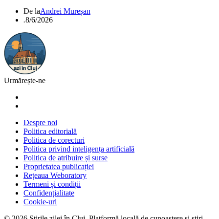
De la
Andrei Mureșan
.
8/6/2026
Urmărește-ne
Despre noi
Politica editorială
Politica de corecturi
Politica privind inteligența artificială
Politica de atribuire și surse
Proprietatea publicației
Rețeaua Weboratory
Termeni și condiții
Confidențialitate
Cookie-uri
©
2026
Știrile zilei în Cluj
. Platformă locală de cunoaștere și știri