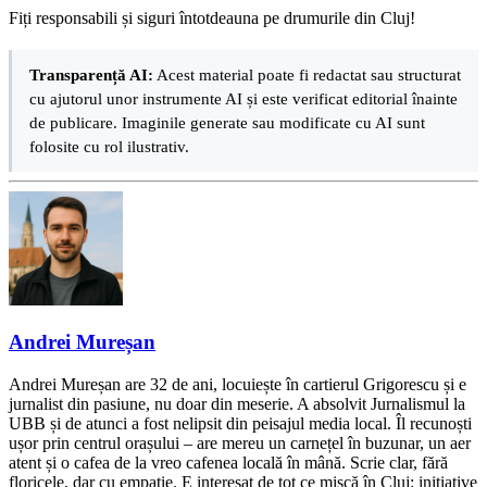
Fiți responsabili și siguri întotdeauna pe drumurile din Cluj!
Transparență AI:
Acest material poate fi redactat sau structurat
cu ajutorul unor instrumente AI și este verificat editorial înainte
de publicare. Imaginile generate sau modificate cu AI sunt
folosite cu rol ilustrativ.
Andrei Mureșan
Andrei Mureșan are 32 de ani, locuiește în cartierul Grigorescu și e
jurnalist din pasiune, nu doar din meserie. A absolvit Jurnalismul la
UBB și de atunci a fost nelipsit din peisajul media local. Îl recunoști
ușor prin centrul orașului – are mereu un carnețel în buzunar, un aer
atent și o cafea de la vreo cafenea locală în mână. Scrie clar, fără
floricele, dar cu empatie. E interesat de tot ce mișcă în Cluj: inițiative