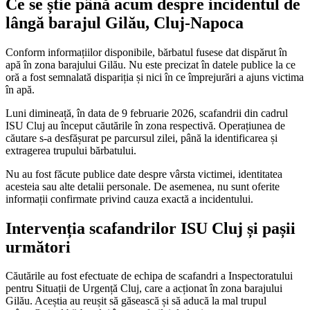
Ce se știe până acum despre incidentul de
lângă barajul Gilău, Cluj-Napoca
Conform informațiilor disponibile, bărbatul fusese dat dispărut în
apă în zona barajului Gilău. Nu este precizat în datele publice la ce
oră a fost semnalată dispariția și nici în ce împrejurări a ajuns victima
în apă.
Luni dimineață, în data de 9 februarie 2026, scafandrii din cadrul
ISU Cluj au început căutările în zona respectivă. Operațiunea de
căutare s-a desfășurat pe parcursul zilei, până la identificarea și
extragerea trupului bărbatului.
Nu au fost făcute publice date despre vârsta victimei, identitatea
acesteia sau alte detalii personale. De asemenea, nu sunt oferite
informații confirmate privind cauza exactă a incidentului.
Intervenția scafandrilor ISU Cluj și pașii
următori
Căutările au fost efectuate de echipa de scafandri a Inspectoratului
pentru Situații de Urgență Cluj, care a acționat în zona barajului
Gilău. Aceștia au reușit să găsească și să aducă la mal trupul