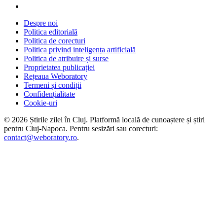
Despre noi
Politica editorială
Politica de corecturi
Politica privind inteligența artificială
Politica de atribuire și surse
Proprietatea publicației
Rețeaua Weboratory
Termeni și condiții
Confidențialitate
Cookie-uri
©
2026
Știrile zilei în Cluj
. Platformă locală de cunoaștere și știri
pentru
Cluj-Napoca
. Pentru sesizări sau corecturi:
contact@weboratory.ro
.