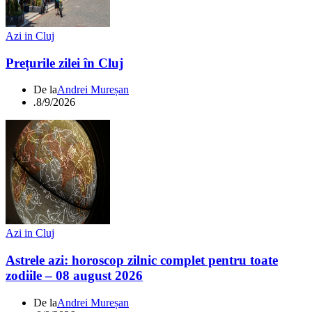
Azi in Cluj
Prețurile zilei în Cluj
De la
Andrei Mureșan
.
8/9/2026
Azi in Cluj
Astrele azi: horoscop zilnic complet pentru toate
zodiile – 08 august 2026
De la
Andrei Mureșan