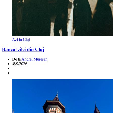
Azi in Cluj
Bancul zilei din Cluj
De la
Andrei Mureșan
.
8/9/2026