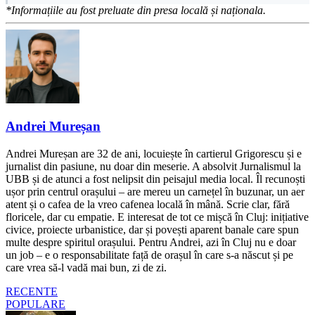
*Informațiile au fost preluate din presa locală și naționala.
Andrei Mureșan
Andrei Mureșan are 32 de ani, locuiește în cartierul Grigorescu și e
jurnalist din pasiune, nu doar din meserie. A absolvit Jurnalismul la
UBB și de atunci a fost nelipsit din peisajul media local. Îl recunoști
ușor prin centrul orașului – are mereu un carnețel în buzunar, un aer
atent și o cafea de la vreo cafenea locală în mână. Scrie clar, fără
floricele, dar cu empatie. E interesat de tot ce mișcă în Cluj: inițiative
civice, proiecte urbanistice, dar și povești aparent banale care spun
multe despre spiritul orașului. Pentru Andrei, azi în Cluj nu e doar
un job – e o responsabilitate față de orașul în care s-a născut și pe
care vrea să-l vadă mai bun, zi de zi.
RECENTE
POPULARE