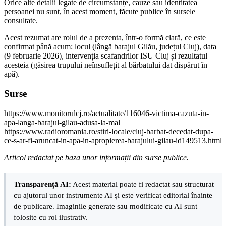
Orice alte detalii legate de circumstanțe, cauze sau identitatea
persoanei nu sunt, în acest moment, făcute publice în sursele
consultate.
Acest rezumat are rolul de a prezenta, într-o formă clară, ce este
confirmat până acum: locul (lângă barajul Gilău, județul Cluj), data
(9 februarie 2026), intervenția scafandrilor ISU Cluj și rezultatul
acesteia (găsirea trupului neînsuflețit al bărbatului dat dispărut în
apă).
Surse
https://www.monitorulcj.ro/actualitate/116046-victima-cazuta-in-
apa-langa-barajul-gilau-adusa-la-mal
https://www.radioromania.ro/stiri-locale/cluj-barbat-decedat-dupa-
ce-s-ar-fi-aruncat-in-apa-in-apropierea-barajului-gilau-id149513.html
Articol redactat pe baza unor informații din surse publice.
Transparență AI:
Acest material poate fi redactat sau structurat
cu ajutorul unor instrumente AI și este verificat editorial înainte
de publicare. Imaginile generate sau modificate cu AI sunt
folosite cu rol ilustrativ.