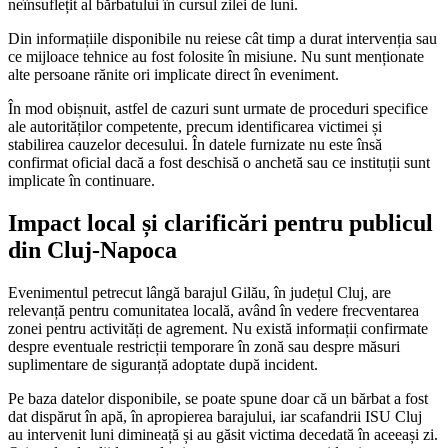
neînsuflețit al bărbatului în cursul zilei de luni.
Din informațiile disponibile nu reiese cât timp a durat intervenția sau
ce mijloace tehnice au fost folosite în misiune. Nu sunt menționate
alte persoane rănite ori implicate direct în eveniment.
În mod obișnuit, astfel de cazuri sunt urmate de proceduri specifice
ale autorităților competente, precum identificarea victimei și
stabilirea cauzelor decesului. În datele furnizate nu este însă
confirmat oficial dacă a fost deschisă o anchetă sau ce instituții sunt
implicate în continuare.
Impact local și clarificări pentru publicul
din Cluj-Napoca
Evenimentul petrecut lângă barajul Gilău, în județul Cluj, are
relevanță pentru comunitatea locală, având în vedere frecventarea
zonei pentru activități de agrement. Nu există informații confirmate
despre eventuale restricții temporare în zonă sau despre măsuri
suplimentare de siguranță adoptate după incident.
Pe baza datelor disponibile, se poate spune doar că un bărbat a fost
dat dispărut în apă, în apropierea barajului, iar scafandrii ISU Cluj
au intervenit luni dimineață și au găsit victima decedată în aceeași zi.