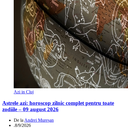
Azi in Cluj
Astrele azi: horoscop zilnic complet pentru toate
zodiile – 09 august 2026
De la
Andrei Mureșan
.
8/9/2026