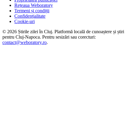
Rețeaua Weboratory
Termeni și condiții
Confidențialitate
Cookie-uri
©
2026
Știrile zilei în Cluj
. Platformă locală de cunoaștere și știri
pentru
Cluj-Napoca
. Pentru sesizări sau corecturi:
contact@weboratory.ro
.