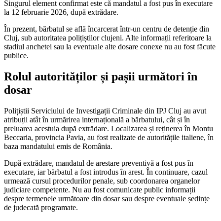
Singurul element confirmat este că mandatul a fost pus în executare
la 12 februarie 2026, după extrădare.
În prezent, bărbatul se află încarcerat într-un centru de detenție din
Cluj, sub autoritatea polițiștilor clujeni. Alte informații referitoare la
stadiul anchetei sau la eventuale alte dosare conexe nu au fost făcute
publice.
Rolul autorităților și pașii următori în
dosar
Polițiștii Serviciului de Investigații Criminale din IPJ Cluj au avut
atribuții atât în urmărirea internațională a bărbatului, cât și în
preluarea acestuia după extrădare. Localizarea și reținerea în Montu
Beccaria, provincia Pavia, au fost realizate de autoritățile italiene, în
baza mandatului emis de România.
După extrădare, mandatul de arestare preventivă a fost pus în
executare, iar bărbatul a fost introdus în arest. În continuare, cazul
urmează cursul procedurilor penale, sub coordonarea organelor
judiciare competente. Nu au fost comunicate public informații
despre termenele următoare din dosar sau despre eventuale ședințe
de judecată programate.