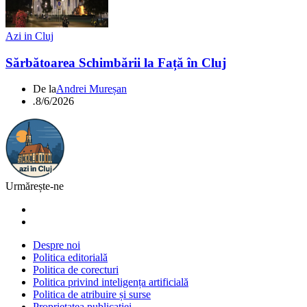
Azi in Cluj
Sărbătoarea Schimbării la Față în Cluj
De la
Andrei Mureșan
.
8/6/2026
Urmărește-ne
Despre noi
Politica editorială
Politica de corecturi
Politica privind inteligența artificială
Politica de atribuire și surse
Proprietatea publicației