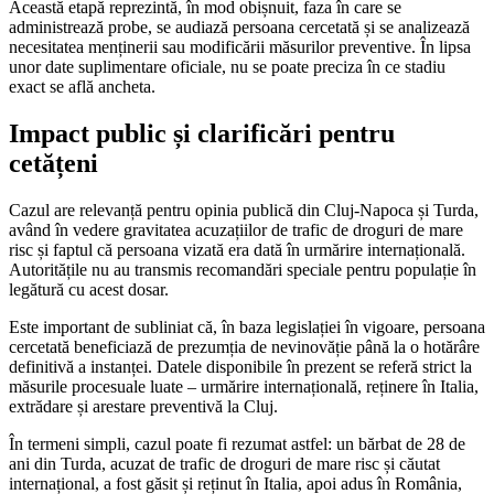
Această etapă reprezintă, în mod obișnuit, faza în care se
administrează probe, se audiază persoana cercetată și se analizează
necesitatea menținerii sau modificării măsurilor preventive. În lipsa
unor date suplimentare oficiale, nu se poate preciza în ce stadiu
exact se află ancheta.
Impact public și clarificări pentru
cetățeni
Cazul are relevanță pentru opinia publică din Cluj-Napoca și Turda,
având în vedere gravitatea acuzațiilor de trafic de droguri de mare
risc și faptul că persoana vizată era dată în urmărire internațională.
Autoritățile nu au transmis recomandări speciale pentru populație în
legătură cu acest dosar.
Este important de subliniat că, în baza legislației în vigoare, persoana
cercetată beneficiază de prezumția de nevinovăție până la o hotărâre
definitivă a instanței. Datele disponibile în prezent se referă strict la
măsurile procesuale luate – urmărire internațională, reținere în Italia,
extrădare și arestare preventivă la Cluj.
În termeni simpli, cazul poate fi rezumat astfel: un bărbat de 28 de
ani din Turda, acuzat de trafic de droguri de mare risc și căutat
internațional, a fost găsit și reținut în Italia, apoi adus în România,