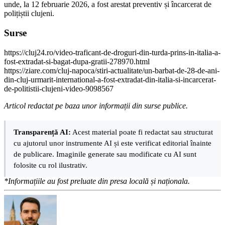
unde, la 12 februarie 2026, a fost arestat preventiv și încarcerat de
polițiștii clujeni.
Surse
https://cluj24.ro/video-traficant-de-droguri-din-turda-prins-in-italia-a-
fost-extradat-si-bagat-dupa-gratii-278970.html
https://ziare.com/cluj-napoca/stiri-actualitate/un-barbat-de-28-de-ani-
din-cluj-urmarit-international-a-fost-extradat-din-italia-si-incarcerat-
de-politistii-clujeni-video-9098567
Articol redactat pe baza unor informații din surse publice.
Transparență AI:
Acest material poate fi redactat sau structurat
cu ajutorul unor instrumente AI și este verificat editorial înainte
de publicare. Imaginile generate sau modificate cu AI sunt
folosite cu rol ilustrativ.
*Informațiile au fost preluate din presa locală și naționala.