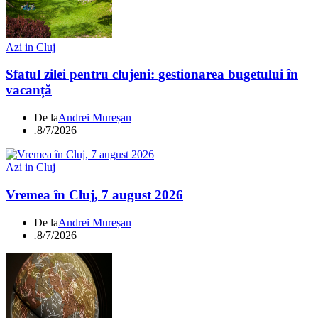
Azi in Cluj
Sfatul zilei pentru clujeni: gestionarea bugetului în
vacanță
De la
Andrei Mureșan
.
8/7/2026
Azi in Cluj
Vremea în Cluj, 7 august 2026
De la
Andrei Mureșan
.
8/7/2026