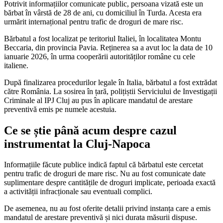
Potrivit informațiilor comunicate public, persoana vizată este un
bărbat în vârstă de 28 de ani, cu domiciliul în Turda. Acesta era
urmărit internațional pentru trafic de droguri de mare risc.
Bărbatul a fost localizat pe teritoriul Italiei, în localitatea Montu
Beccaria, din provincia Pavia. Reținerea sa a avut loc la data de 10
ianuarie 2026, în urma cooperării autorităților române cu cele
italiene.
După finalizarea procedurilor legale în Italia, bărbatul a fost extrădat
către România. La sosirea în țară, polițiștii Serviciului de Investigații
Criminale al IPJ Cluj au pus în aplicare mandatul de arestare
preventivă emis pe numele acestuia.
Ce se știe până acum despre cazul
instrumentat la Cluj-Napoca
Informațiile făcute publice indică faptul că bărbatul este cercetat
pentru trafic de droguri de mare risc. Nu au fost comunicate date
suplimentare despre cantitățile de droguri implicate, perioada exactă
a activității infracționale sau eventuali complici.
De asemenea, nu au fost oferite detalii privind instanța care a emis
mandatul de arestare preventivă și nici durata măsurii dispuse.