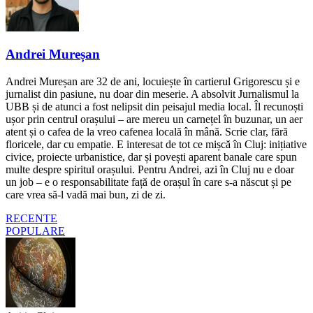
Andrei Mureșan
Andrei Mureșan are 32 de ani, locuiește în cartierul Grigorescu și e
jurnalist din pasiune, nu doar din meserie. A absolvit Jurnalismul la
UBB și de atunci a fost nelipsit din peisajul media local. Îl recunoști
ușor prin centrul orașului – are mereu un carnețel în buzunar, un aer
atent și o cafea de la vreo cafenea locală în mână. Scrie clar, fără
floricele, dar cu empatie. E interesat de tot ce mișcă în Cluj: inițiative
civice, proiecte urbanistice, dar și povești aparent banale care spun
multe despre spiritul orașului. Pentru Andrei, azi în Cluj nu e doar
un job – e o responsabilitate față de orașul în care s-a născut și pe
care vrea să-l vadă mai bun, zi de zi.
RECENTE
POPULARE