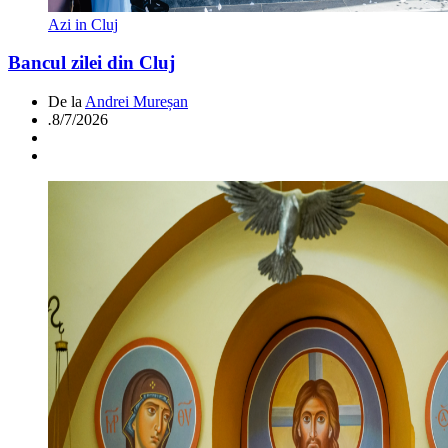
Azi in Cluj
Bancul zilei din Cluj
De la
Andrei Mureșan
.
8/7/2026