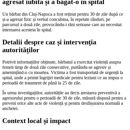
agresat iubita și a băgat-o în spital
Un bărbat din Cluj-Napoca a fost reținut pentru 30 de zile după ce
și-a agresat fizic și verbal concubina, în repetate rânduri, pe
parcursul a două zile, provocându-i răni serioase care au necesitat
internarea acesteia în spital.
Detalii despre caz și intervenția
autorităților
Potrivit informațiilor obținute, bărbatul a exercitat violență asupra
femeii timp de două zile consecutive, purtându-se agresiv și
amenințând-o cu moartea. Victima a fost transportată de urgență la
spital, unde a primit îngrijiri medicale pentru leziuni ce au impus o
perioadă de tratament de până la 25 de zile.
În urma investigațiilor, autoritățile au decis arestarea preventivă a
agresorului pentru o perioadă de 30 de zile, măsură dispusă pentru a
preveni orice alte acte de violență și pentru desfășurarea normală a
anchetei.
Context local și impact