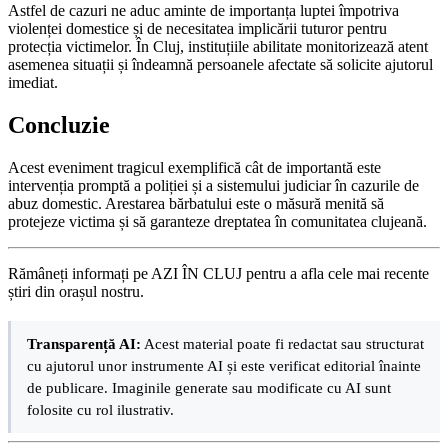
Astfel de cazuri ne aduc aminte de importanța luptei împotriva
violenței domestice și de necesitatea implicării tuturor pentru
protecția victimelor. În Cluj, instituțiile abilitate monitorizează atent
asemenea situații și îndeamnă persoanele afectate să solicite ajutorul
imediat.
Concluzie
Acest eveniment tragicul exemplifică cât de importantă este
intervenția promptă a poliției și a sistemului judiciar în cazurile de
abuz domestic. Arestarea bărbatului este o măsură menită să
protejeze victima și să garanteze dreptatea în comunitatea clujeană.
Rămâneți informați pe AZI ÎN CLUJ pentru a afla cele mai recente
știri din orașul nostru.
Transparență AI:
Acest material poate fi redactat sau structurat
cu ajutorul unor instrumente AI și este verificat editorial înainte
de publicare. Imaginile generate sau modificate cu AI sunt
folosite cu rol ilustrativ.