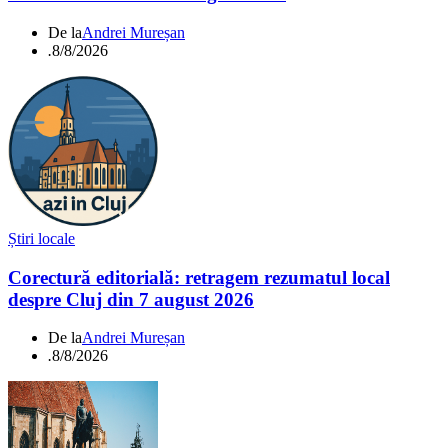
De la
Andrei Mureșan
.
8/8/2026
Știri locale
Corectură editorială: retragem rezumatul local
despre Cluj din 7 august 2026
De la
Andrei Mureșan
.
8/8/2026