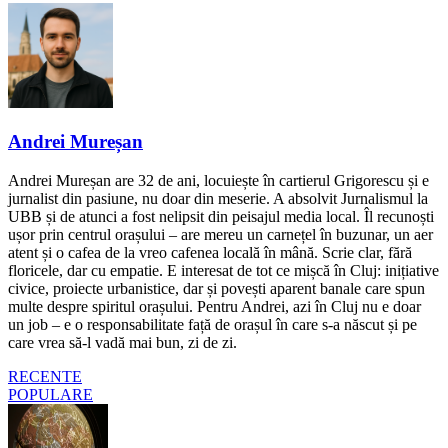
Andrei Mureșan
Andrei Mureșan are 32 de ani, locuiește în cartierul Grigorescu și e
jurnalist din pasiune, nu doar din meserie. A absolvit Jurnalismul la
UBB și de atunci a fost nelipsit din peisajul media local. Îl recunoști
ușor prin centrul orașului – are mereu un carnețel în buzunar, un aer
atent și o cafea de la vreo cafenea locală în mână. Scrie clar, fără
floricele, dar cu empatie. E interesat de tot ce mișcă în Cluj: inițiative
civice, proiecte urbanistice, dar și povești aparent banale care spun
multe despre spiritul orașului. Pentru Andrei, azi în Cluj nu e doar
un job – e o responsabilitate față de orașul în care s-a născut și pe
care vrea să-l vadă mai bun, zi de zi.
RECENTE
POPULARE