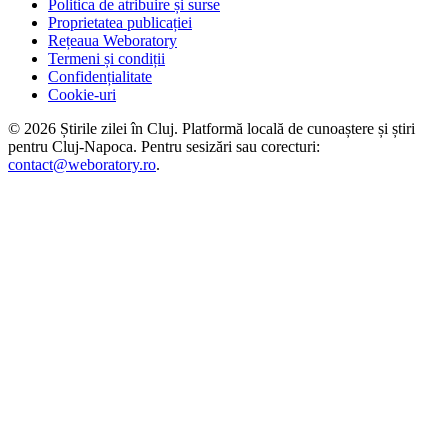
Politica de atribuire și surse
Proprietatea publicației
Rețeaua Weboratory
Termeni și condiții
Confidențialitate
Cookie-uri
©
2026
Știrile zilei în Cluj
. Platformă locală de cunoaștere și știri
pentru
Cluj-Napoca
. Pentru sesizări sau corecturi:
contact@weboratory.ro
.