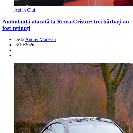
Azi in Cluj
Ambulanță atacată la Recea-Cristur: trei bărbați au
fost reținuți
De la
Andrei Mureșan
.
8/10/2026