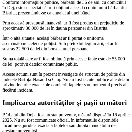
Conform informațiilor publice, bărbatul de 36 de ani, cu domiciliul
în Dej, este suspectat că ar fi obținut acces la contul unui bărbat din
Bistrița, prezentându-se ca angajat al unei bănci.
Prin această presupusă manevră, ar fi fost produs un prejudiciu de
aproximativ 30.000 de lei în dauna persoanei din Bistrița.
Într-o altă situație, același bărbat ar fi purtat o uniformă
asemănătoare celei de polițist. Sub pretextul legitimării, el ar fi
sustras 22.500 de lei din borseta unei persoane.
Suma totală care ar fi fost obținută prin aceste fapte este de 55.000
de lei, potrivit datelor comunicate public.
Aceste acțiuni sunt în prezent investigate de structuri de poliție din
județele Bistrița-Năsăud și Cluj. Nu au fost făcute publice alte detalii
privind locurile exacte ale comiterii faptelor sau momentul precis al
fiecărui incident.
Implicarea autorităților și pașii următori
Bărbatul din Dej a fost arestat preventiv, măsură dispusă în 18 aprilie
2025. Nu au fost comunicate oficial, în informațiile disponibile,
încadrarea juridică exactă a faptelor sau durata mandatului de
arestare preventivă.