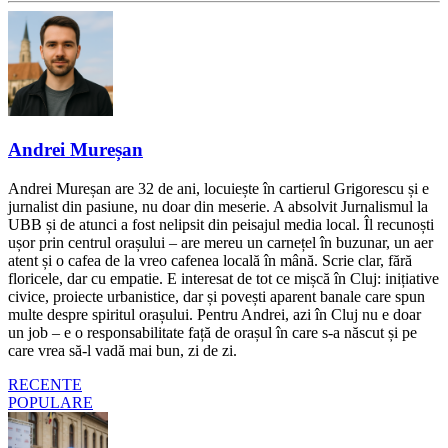
Andrei Mureșan
Andrei Mureșan are 32 de ani, locuiește în cartierul Grigorescu și e
jurnalist din pasiune, nu doar din meserie. A absolvit Jurnalismul la
UBB și de atunci a fost nelipsit din peisajul media local. Îl recunoști
ușor prin centrul orașului – are mereu un carnețel în buzunar, un aer
atent și o cafea de la vreo cafenea locală în mână. Scrie clar, fără
floricele, dar cu empatie. E interesat de tot ce mișcă în Cluj: inițiative
civice, proiecte urbanistice, dar și povești aparent banale care spun
multe despre spiritul orașului. Pentru Andrei, azi în Cluj nu e doar
un job – e o responsabilitate față de orașul în care s-a născut și pe
care vrea să-l vadă mai bun, zi de zi.
RECENTE
POPULARE