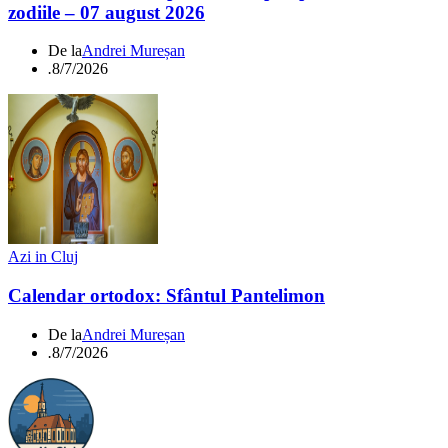
zodiile – 07 august 2026
De la
Andrei Mureșan
.
8/7/2026
Azi in Cluj
Calendar ortodox: Sfântul Pantelimon
De la
Andrei Mureșan
.
8/7/2026