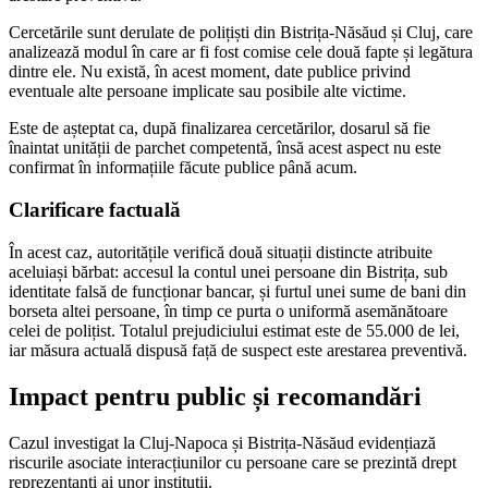
Cercetările sunt derulate de polițiști din Bistrița-Năsăud și Cluj, care
analizează modul în care ar fi fost comise cele două fapte și legătura
dintre ele. Nu există, în acest moment, date publice privind
eventuale alte persoane implicate sau posibile alte victime.
Este de așteptat ca, după finalizarea cercetărilor, dosarul să fie
înaintat unității de parchet competentă, însă acest aspect nu este
confirmat în informațiile făcute publice până acum.
Clarificare factuală
În acest caz, autoritățile verifică două situații distincte atribuite
aceluiași bărbat: accesul la contul unei persoane din Bistrița, sub
identitate falsă de funcționar bancar, și furtul unei sume de bani din
borseta altei persoane, în timp ce purta o uniformă asemănătoare
celei de polițist. Totalul prejudiciului estimat este de 55.000 de lei,
iar măsura actuală dispusă față de suspect este arestarea preventivă.
Impact pentru public și recomandări
Cazul investigat la Cluj-Napoca și Bistrița-Năsăud evidențiază
riscurile asociate interacțiunilor cu persoane care se prezintă drept
reprezentanți ai unor instituții.