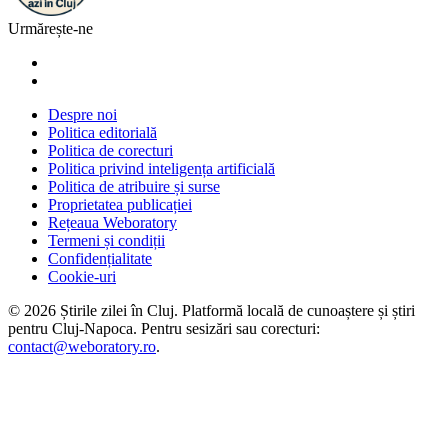
Urmărește-ne
Despre noi
Politica editorială
Politica de corecturi
Politica privind inteligența artificială
Politica de atribuire și surse
Proprietatea publicației
Rețeaua Weboratory
Termeni și condiții
Confidențialitate
Cookie-uri
©
2026
Știrile zilei în Cluj
. Platformă locală de cunoaștere și știri
pentru
Cluj-Napoca
. Pentru sesizări sau corecturi:
contact@weboratory.ro
.