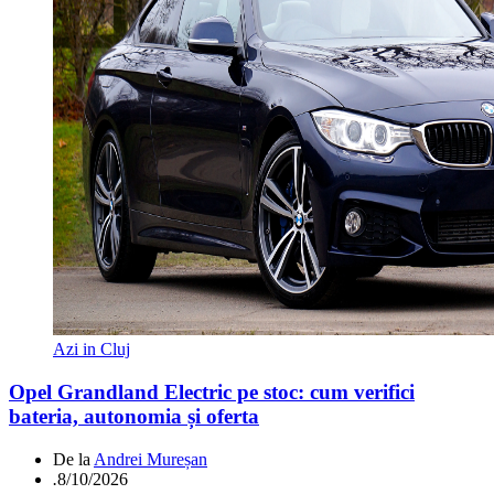
Azi in Cluj
Opel Grandland Electric pe stoc: cum verifici
bateria, autonomia și oferta
De la
Andrei Mureșan
.
8/10/2026