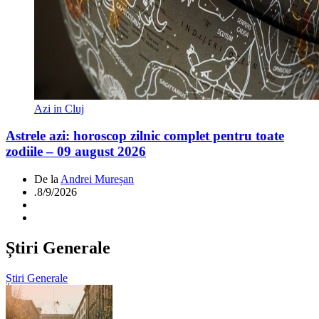
Azi in Cluj
Astrele azi: horoscop zilnic complet pentru toate
zodiile – 09 august 2026
De la
Andrei Mureșan
.
8/9/2026
Știri Generale
Știri Generale