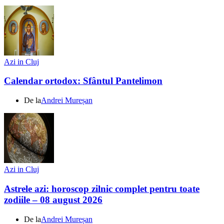
Azi in Cluj
Calendar ortodox: Sfântul Pantelimon
De la
Andrei Mureșan
Azi in Cluj
Astrele azi: horoscop zilnic complet pentru toate
zodiile – 08 august 2026
De la
Andrei Mureșan