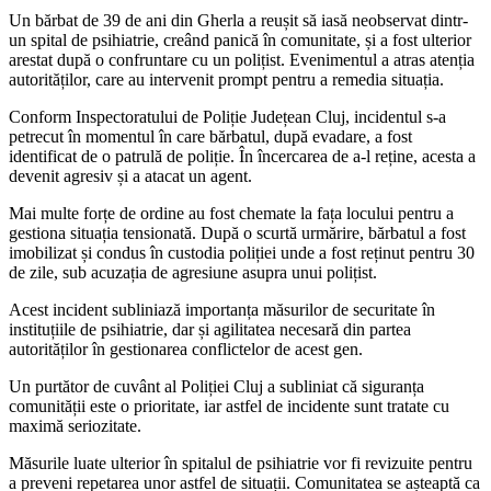
Un bărbat de 39 de ani din Gherla a reușit să iasă neobservat dintr-
un spital de psihiatrie, creând panică în comunitate, și a fost ulterior
arestat după o confruntare cu un polițist. Evenimentul a atras atenția
autorităților, care au intervenit prompt pentru a remedia situația.
Conform Inspectoratului de Poliție Județean Cluj, incidentul s-a
petrecut în momentul în care bărbatul, după evadare, a fost
identificat de o patrulă de poliție. În încercarea de a-l reține, acesta a
devenit agresiv și a atacat un agent.
Mai multe forțe de ordine au fost chemate la fața locului pentru a
gestiona situația tensionată. După o scurtă urmărire, bărbatul a fost
imobilizat și condus în custodia poliției unde a fost reținut pentru 30
de zile, sub acuzația de agresiune asupra unui polițist.
Acest incident subliniază importanța măsurilor de securitate în
instituțiile de psihiatrie, dar și agilitatea necesară din partea
autorităților în gestionarea conflictelor de acest gen.
Un purtător de cuvânt al Poliției Cluj a subliniat că siguranța
comunității este o prioritate, iar astfel de incidente sunt tratate cu
maximă seriozitate.
Măsurile luate ulterior în spitalul de psihiatrie vor fi revizuite pentru
a preveni repetarea unor astfel de situații. Comunitatea se așteaptă ca