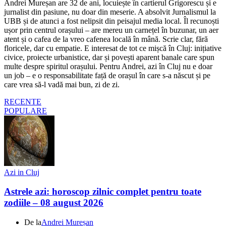
Andrei Mureșan are 32 de ani, locuiește în cartierul Grigorescu și e
jurnalist din pasiune, nu doar din meserie. A absolvit Jurnalismul la
UBB și de atunci a fost nelipsit din peisajul media local. Îl recunoști
ușor prin centrul orașului – are mereu un carnețel în buzunar, un aer
atent și o cafea de la vreo cafenea locală în mână. Scrie clar, fără
floricele, dar cu empatie. E interesat de tot ce mișcă în Cluj: inițiative
civice, proiecte urbanistice, dar și povești aparent banale care spun
multe despre spiritul orașului. Pentru Andrei, azi în Cluj nu e doar
un job – e o responsabilitate față de orașul în care s-a născut și pe
care vrea să-l vadă mai bun, zi de zi.
RECENTE
POPULARE
Azi in Cluj
Astrele azi: horoscop zilnic complet pentru toate
zodiile – 08 august 2026
De la
Andrei Mureșan