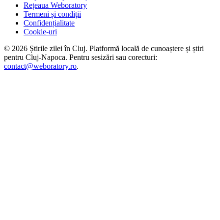
Rețeaua Weboratory
Termeni și condiții
Confidențialitate
Cookie-uri
©
2026
Știrile zilei în Cluj
. Platformă locală de cunoaștere și știri
pentru
Cluj-Napoca
. Pentru sesizări sau corecturi:
contact@weboratory.ro
.