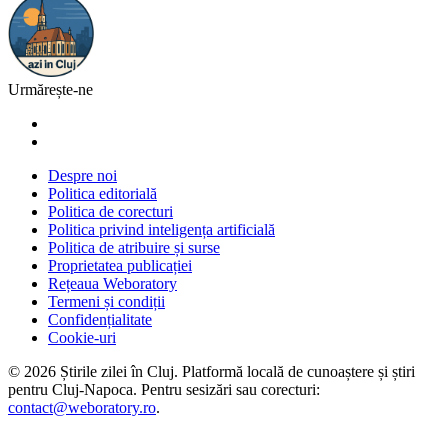
Urmărește-ne
Despre noi
Politica editorială
Politica de corecturi
Politica privind inteligența artificială
Politica de atribuire și surse
Proprietatea publicației
Rețeaua Weboratory
Termeni și condiții
Confidențialitate
Cookie-uri
©
2026
Știrile zilei în Cluj
. Platformă locală de cunoaștere și știri
pentru
Cluj-Napoca
. Pentru sesizări sau corecturi:
contact@weboratory.ro
.