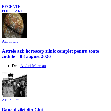
RECENTE
POPULARE
Azi in Cluj
Astrele azi: horoscop zilnic complet pentru toate
zodiile – 08 august 2026
De la
Andrei Mureșan
Azi in Cluj
Bancul zilei din Cluj