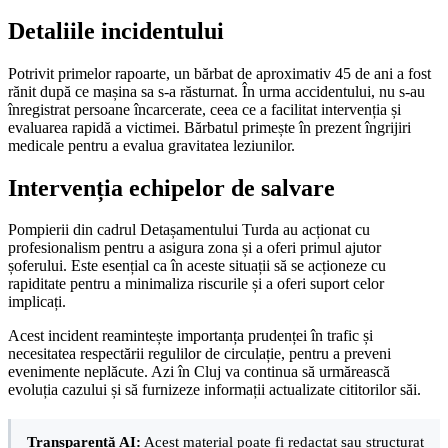
Detaliile incidentului
Potrivit primelor rapoarte, un bărbat de aproximativ 45 de ani a fost
rănit după ce mașina sa s-a răsturnat. În urma accidentului, nu s-au
înregistrat persoane încarcerate, ceea ce a facilitat intervenția și
evaluarea rapidă a victimei. Bărbatul primește în prezent îngrijiri
medicale pentru a evalua gravitatea leziunilor.
Intervenția echipelor de salvare
Pompierii din cadrul Detașamentului Turda au acționat cu
profesionalism pentru a asigura zona și a oferi primul ajutor
șoferului. Este esențial ca în aceste situații să se acționeze cu
rapiditate pentru a minimaliza riscurile și a oferi suport celor
implicați.
Acest incident reamintește importanța prudenței în trafic și
necesitatea respectării regulilor de circulație, pentru a preveni
evenimente neplăcute. Azi în Cluj va continua să urmărească
evoluția cazului și să furnizeze informații actualizate cititorilor săi.
Transparență AI:
Acest material poate fi redactat sau structurat