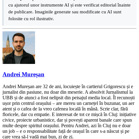
cu ajutorul unor instrumente AI și este verificat editorial înainte
de publicare. Imaginile generate sau modificate cu AI sunt
folosite cu rol ilustrativ.
Andrei Mureșan
Andrei Mureșan are 32 de ani, locuiește în cartierul Grigorescu și e
jurnalist din pasiune, nu doar din meserie. A absolvit Jurnalismul la
UBB și de atunci a fost nelipsit din peisajul media local. Îl recunoști
ușor prin centrul orașului – are mereu un carnețel în buzunar, un aer
atent și o cafea de la vreo cafenea locală în mână. Scrie clar, fără
floricele, dar cu empatie. E interesat de tot ce mișcă în Cluj: inițiative
civice, proiecte urbanistice, dar și povești aparent banale care spun
multe despre spiritul orașului. Pentru Andrei, azi în Cluj nu e doar
un job – e o responsabilitate față de orașul în care s-a născut și pe
care vrea să-l vadă mai bun, zi de zi.