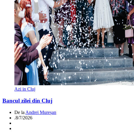
Azi in Cluj
Bancul zilei din Cluj
De la
Andrei Mureșan
.
8/7/2026