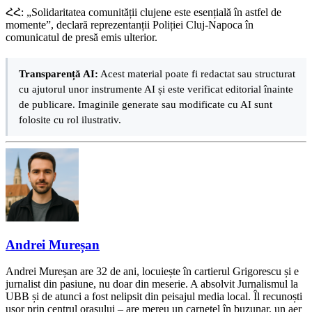
ՀՀ: „Solidaritatea comunității clujene este esențială în astfel de
momente”, declară reprezentanții Poliției Cluj-Napoca în
comunicatul de presă emis ulterior.
Transparență AI:
Acest material poate fi redactat sau structurat
cu ajutorul unor instrumente AI și este verificat editorial înainte
de publicare. Imaginile generate sau modificate cu AI sunt
folosite cu rol ilustrativ.
Andrei Mureșan
Andrei Mureșan are 32 de ani, locuiește în cartierul Grigorescu și e
jurnalist din pasiune, nu doar din meserie. A absolvit Jurnalismul la
UBB și de atunci a fost nelipsit din peisajul media local. Îl recunoști
ușor prin centrul orașului – are mereu un carnețel în buzunar, un aer