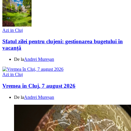
Azi in Cluj
Sfatul zilei pentru clujeni: gestionarea bugetului în
vacanță
De la
Andrei Mureșan
Azi in Cluj
Vremea în Cluj, 7 august 2026
De la
Andrei Mureșan