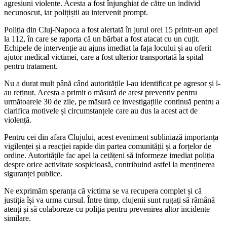
agresiuni violente. Acesta a fost înjunghiat de către un individ
necunoscut, iar polițiștii au intervenit prompt.
Poliția din Cluj-Napoca a fost alertată în jurul orei 15 printr-un apel
la 112, în care se raporta că un bărbat a fost atacat cu un cuțit.
Echipele de intervenție au ajuns imediat la fața locului și au oferit
ajutor medical victimei, care a fost ulterior transportată la spital
pentru tratament.
Nu a durat mult până când autoritățile l-au identificat pe agresor și l-
au reținut. Acesta a primit o măsură de arest preventiv pentru
următoarele 30 de zile, pe măsură ce investigațiile continuă pentru a
clarifica motivele și circumstanțele care au dus la acest act de
violență.
Pentru cei din afara Clujului, acest eveniment subliniază importanța
vigilenței și a reacției rapide din partea comunității și a forțelor de
ordine. Autoritățile fac apel la cetățeni să informeze imediat poliția
despre orice activitate sospicioasă, contribuind astfel la menținerea
siguranței publice.
Ne exprimăm speranța că victima se va recupera complet și că
justiția își va urma cursul. Între timp, clujenii sunt rugați să rămână
atenți și să colaboreze cu poliția pentru prevenirea altor incidente
similare.