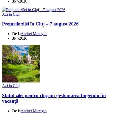
.
8/7/2026
Azi in Cluj
Prețurile zilei în Cluj – 7 august 2026
De la
Andrei Mureșan
.
8/7/2026
Azi in Cluj
Sfatul zilei pentru clujeni: gestionarea bugetului în
vacanță
De la
Andrei Mureșan