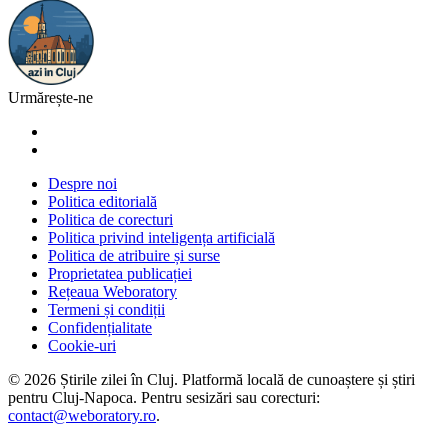
Urmărește-ne
Despre noi
Politica editorială
Politica de corecturi
Politica privind inteligența artificială
Politica de atribuire și surse
Proprietatea publicației
Rețeaua Weboratory
Termeni și condiții
Confidențialitate
Cookie-uri
©
2026
Știrile zilei în Cluj
. Platformă locală de cunoaștere și știri
pentru
Cluj-Napoca
. Pentru sesizări sau corecturi:
contact@weboratory.ro
.