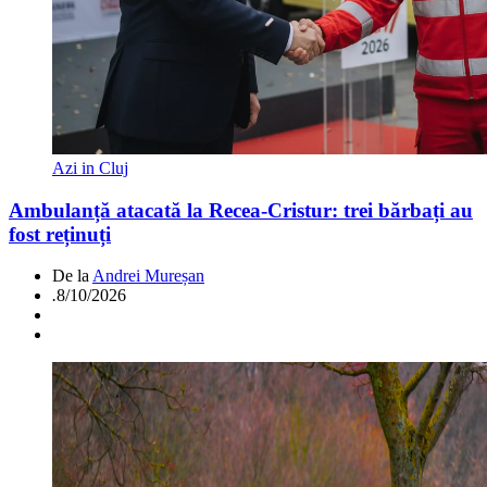
Azi in Cluj
Ambulanță atacată la Recea-Cristur: trei bărbați au
fost reținuți
De la
Andrei Mureșan
.
8/10/2026