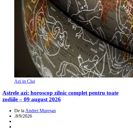
Azi in Cluj
Astrele azi: horoscop zilnic complet pentru toate
zodiile – 09 august 2026
De la
Andrei Mureșan
.
8/9/2026