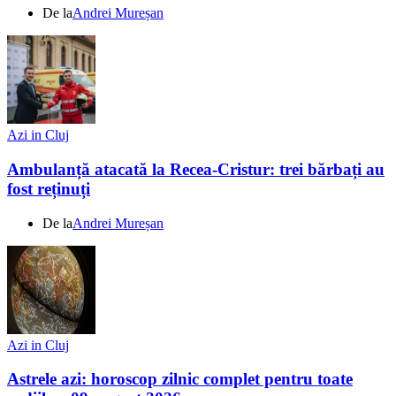
De la
Andrei Mureșan
Azi in Cluj
Ambulanță atacată la Recea-Cristur: trei bărbați au
fost reținuți
De la
Andrei Mureșan
Azi in Cluj
Astrele azi: horoscop zilnic complet pentru toate