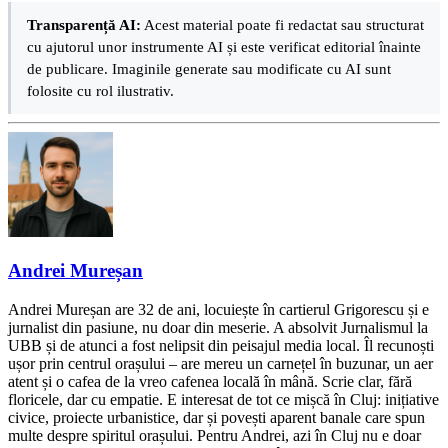
Transparență AI:
Acest material poate fi redactat sau structurat
cu ajutorul unor instrumente AI și este verificat editorial înainte
de publicare. Imaginile generate sau modificate cu AI sunt
folosite cu rol ilustrativ.
Andrei Mureșan
Andrei Mureșan are 32 de ani, locuiește în cartierul Grigorescu și e
jurnalist din pasiune, nu doar din meserie. A absolvit Jurnalismul la
UBB și de atunci a fost nelipsit din peisajul media local. Îl recunoști
ușor prin centrul orașului – are mereu un carnețel în buzunar, un aer
atent și o cafea de la vreo cafenea locală în mână. Scrie clar, fără
floricele, dar cu empatie. E interesat de tot ce mișcă în Cluj: inițiative
civice, proiecte urbanistice, dar și povești aparent banale care spun
multe despre spiritul orașului. Pentru Andrei, azi în Cluj nu e doar