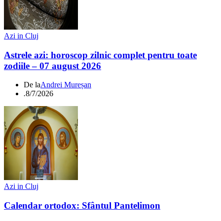
Azi in Cluj
Astrele azi: horoscop zilnic complet pentru toate
zodiile – 07 august 2026
De la
Andrei Mureșan
.
8/7/2026
Azi in Cluj
Calendar ortodox: Sfântul Pantelimon