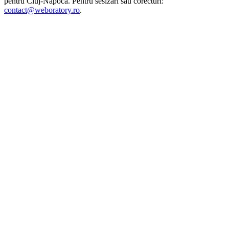
pentru
Cluj-Napoca
. Pentru sesizări sau corecturi:
contact@weboratory.ro
.