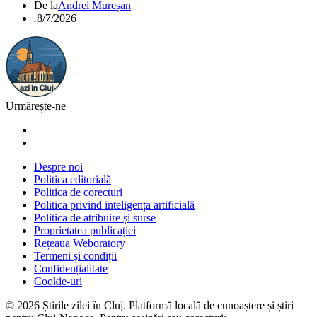
De la
Andrei Mureșan
.
8/7/2026
Urmărește-ne
Despre noi
Politica editorială
Politica de corecturi
Politica privind inteligența artificială
Politica de atribuire și surse
Proprietatea publicației
Rețeaua Weboratory
Termeni și condiții
Confidențialitate
Cookie-uri
©
2026
Știrile zilei în Cluj
. Platformă locală de cunoaștere și știri