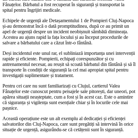
Fânațelor. Bărbatul a fost recuperat în siguranță și transportat la
spital pentru îngrijiri medicale.
Echipele de urgență ale Detașamentului 1 de Pompieri Cluj-Napoca
și-au demonstrat încă o dată promptitudinea, după ce au primit un
apel de urgență despre un incident neobișnuit sâmbătă dimineața.
Acestea au ajuns rapid la fața locului și au început procedurile de
salvare a bărbatului care a căzut într-o fântână.
Deși incidentul este unul rar, el subliniază importanța unei intervenții
rapide și eficiente. Pompierii, echipați corespunzător și cu
antrenamentul necesar, au reușit să scoată bărbatul din fântână și să îl
transporte în condiții de siguranță la cel mai apropiat spital pentru
investigații suplimentare și tratament.
Pentru cei care nu sunt familiarizați cu Clujul, cartierul Valea
Fânațelor este cunoscut pentru peisajele sale pitorești, dar uneori, pot
apărea situații neașteptate, cum a fost și în acest caz. Este o amintire
că siguranța și vigilența sunt esențiale chiar și în locurile cele mai
pașnice.
Această operațiune este un alt exemplu al dedicației și eficienței
salvatorilor din Cluj-Napoca, care sunt pregătiți să intervină în orice
situație de urgență, asigurându-se că cetățenii sunt în siguranță.