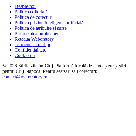
Despre noi
Politica editorială
Politica de corecturi
Politica privind inteligența artificială
Politica de atribuire și surse
Proprietatea publicației
Rețeaua Weboratory
Termeni și condiții
Confidențialitate
Cookie-uri
©
2026
Știrile zilei în Cluj
. Platformă locală de cunoaștere și știri
pentru
Cluj-Napoca
. Pentru sesizări sau corecturi:
contact@weboratory.ro
.