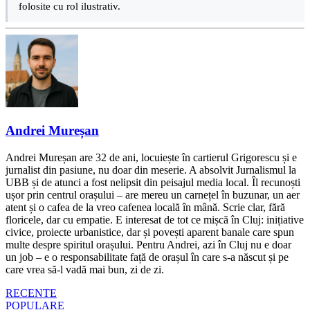
folosite cu rol ilustrativ.
Andrei Mureșan
Andrei Mureșan are 32 de ani, locuiește în cartierul Grigorescu și e
jurnalist din pasiune, nu doar din meserie. A absolvit Jurnalismul la
UBB și de atunci a fost nelipsit din peisajul media local. Îl recunoști
ușor prin centrul orașului – are mereu un carnețel în buzunar, un aer
atent și o cafea de la vreo cafenea locală în mână. Scrie clar, fără
floricele, dar cu empatie. E interesat de tot ce mișcă în Cluj: inițiative
civice, proiecte urbanistice, dar și povești aparent banale care spun
multe despre spiritul orașului. Pentru Andrei, azi în Cluj nu e doar
un job – e o responsabilitate față de orașul în care s-a născut și pe
care vrea să-l vadă mai bun, zi de zi.
RECENTE
POPULARE