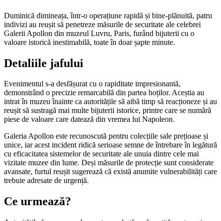
Duminică dimineața, într-o operațiune rapidă și bine-plănuită, patru
indivizi au reușit să penetreze măsurile de securitate ale celebrei
Galerii Apollon din muzeul Luvru, Paris, furând bijuterii cu o
valoare istorică inestimabilă, toate în doar șapte minute.
Detaliile jafului
Evenimentul s-a desfășurat cu o rapiditate impresionantă,
demonstrând o precizie remarcabilă din partea hoților. Aceștia au
intrat în muzeu înainte ca autoritățile să aibă timp să reacționeze și au
reușit să sustragă mai multe bijuterii istorice, printre care se numără
piese de valoare care datează din vremea lui Napoleon.
Galeria Apollon este recunoscută pentru colecțiile sale prețioase și
unice, iar acest incident ridică serioase semne de întrebare în legătură
cu eficacitatea sistemelor de securitate ale unuia dintre cele mai
vizitate muzee din lume. Deși măsurile de protecție sunt considerate
avansate, furtul reușit sugerează că există anumite vulnerabilități care
trebuie adresate de urgență.
Ce urmează?