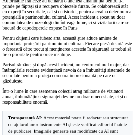
Autoritățile franceze au demarat o anchetă amănunțită pentru a-i
prinde pe făptași și a recupera obiectele furate. Se colaborează atât
cu experți în securitate, cât și cu istorici, pentru a evalua deteriorarea
potențială a patrimoniului cultural. Acest incident a șocat nu doar
comunitatea de muzeologi din întreaga lume, ci și vizitatorii care se
bucură de capodoperele expuse în Paris.
Pentru clujenii care iubesc arta, această știre aduce aminte de
importanța protejării patrimoniului cultural. Fiecare piesă de artă este
o fereastră către trecut și menținerea acesteia în siguranță ar trebui să
fie o prioritate pentru orice instituție.
Parisul rămâne, și după acest incident, un centru cultural major, dar
întâmplările recente evidențiază nevoia de a îmbunătăți sistemele de
securitate pentru a proteja comoara impresionantă pe care o
găzduiește.
Într-o lume în care asemenea colecții atrag milioane de vizitatori
anual, îmbunătățirea siguranței devine nu doar o necesitate, ci și o
responsabilitate enormă.
Transparență AI:
Acest material poate fi redactat sau structurat
cu ajutorul unor instrumente AI și este verificat editorial înainte
de publicare. Imaginile generate sau modificate cu AI sunt