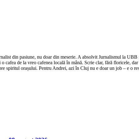
nalist din pasiune, nu doar din meserie. A absolvit Jurnalismul la UBB și 
o cafea de la vreo cafenea locală în mână. Scrie clar, fără floricele, dar 
e spiritul orașului. Pentru Andrei, azi în Cluj nu e doar un job – e o res