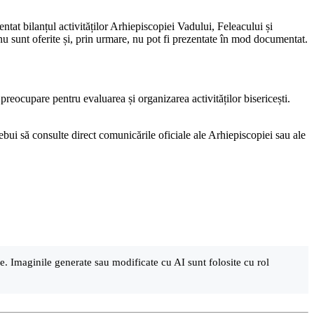
at bilanțul activităților Arhiepiscopiei Vadului, Feleacului și
nu sunt oferite și, prin urmare, nu pot fi prezentate în mod documentat.
reocupare pentru evaluarea și organizarea activităților bisericești.
ebui să consulte direct comunicările oficiale ale Arhiepiscopiei sau ale
are. Imaginile generate sau modificate cu AI sunt folosite cu rol