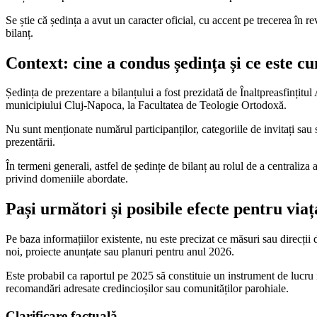
Se știe că ședința a avut un caracter oficial, cu accent pe trecerea în r
bilanț.
Context: cine a condus ședința și ce este 
Ședința de prezentare a bilanțului a fost prezidată de Înaltpreasfințitu
municipiului Cluj-Napoca, la Facultatea de Teologie Ortodoxă.
Nu sunt menționate numărul participanților, categoriile de invitați sau
prezentării.
În termeni generali, astfel de ședințe de bilanț au rolul de a centraliza 
privind domeniile abordate.
Pași următori și posibile efecte pentru viaț
Pe baza informațiilor existente, nu este precizat ce măsuri sau direcții
noi, proiecte anunțate sau planuri pentru anul 2026.
Este probabil ca raportul pe 2025 să constituie un instrument de lucru i
recomandări adresate credincioșilor sau comunităților parohiale.
Clarificare factuală