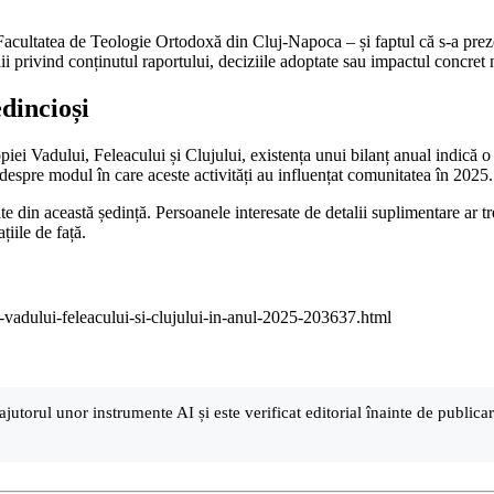
acultatea de Teologie Ortodoxă din Cluj-Napoca – și faptul că s-a prezent
ii privind conținutul raportului, deciziile adoptate sau impactul concret 
edincioși
ei Vadului, Feleacului și Clujului, existența unui bilanț anual indică o p
 despre modul în care aceste activități au influențat comunitatea în 2025.
e din această ședință. Persoanele interesate de detalii suplimentare ar tr
țiile de față.
iei-vadului-feleacului-si-clujului-in-anul-2025-203637.html
ajutorul unor instrumente AI și este verificat editorial înainte de public