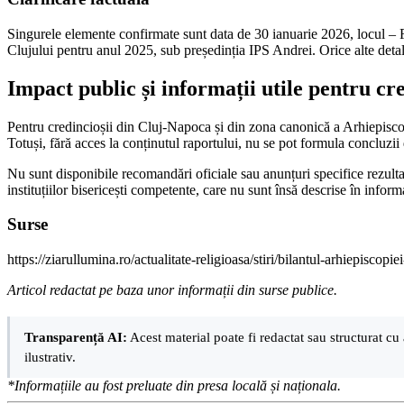
Singurele elemente confirmate sunt data de 30 ianuarie 2026, locul – F
Clujului pentru anul 2025, sub președinția IPS Andrei. Orice alte detal
Impact public și informații utile pentru cr
Pentru credincioșii din Cluj-Napoca și din zona canonică a Arhiepiscopi
Totuși, fără acces la conținutul raportului, nu se pot formula concluzii
Nu sunt disponibile recomandări oficiale sau anunțuri specifice rezultat
instituțiilor bisericești competente, care nu sunt însă descrise în informa
Surse
https://ziarullumina.ro/actualitate-religioasa/stiri/bilantul-arhiepiscop
Articol redactat pe baza unor informații din surse publice.
Transparență AI:
Acest material poate fi redactat sau structurat cu 
ilustrativ.
*Informațiile au fost preluate din presa locală și naționala.