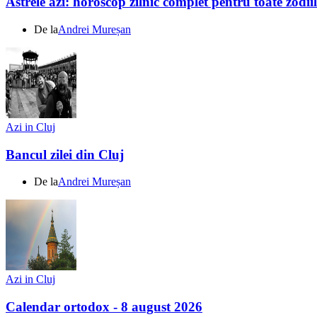
Astrele azi: horoscop zilnic complet pentru toate zodi
De la
Andrei Mureșan
Azi in Cluj
Bancul zilei din Cluj
De la
Andrei Mureșan
Azi in Cluj
Calendar ortodox - 8 august 2026