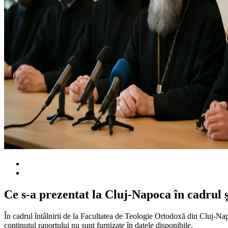
Ce s-a prezentat la Cluj-Napoca în cadrul ș
În cadrul întâlnirii de la Facultatea de Teologie Ortodoxă din Cluj-Napo
conținutul raportului nu sunt furnizate în datele disponibile.