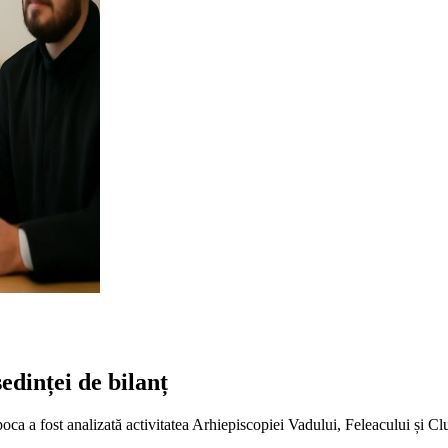
edinței de bilanț
ca a fost analizată activitatea Arhiepiscopiei Vadului, Feleacului și Clu