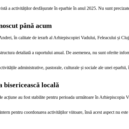
evistă a activităților desfășurate în eparhie în anul 2025. Nu sunt preciza
cunoscut până acum
l Andrei, în calitate de ierarh al Arhiepiscopiei Vadului, Feleacului și C
 structura detaliată a raportului anual. De asemenea, nu sunt oferite info
activitățile administrative, pastorale, culturale și sociale ale unei eparhi
a bisericească locală
 de acțiune au fost stabilite pentru perioada următoare în Arhiepiscopia 
ntern pentru coordonarea activităților viitoare, însă acest aspect nu est