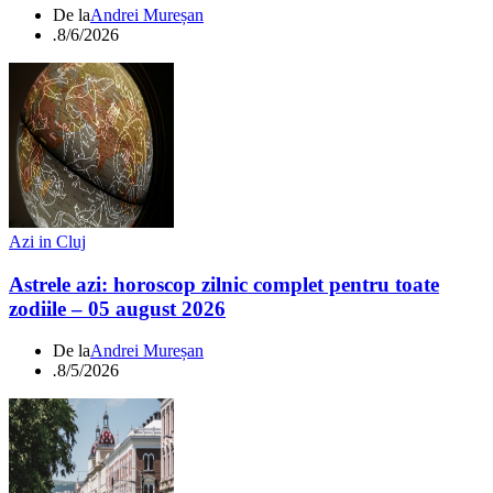
De la
Andrei Mureșan
.
8/6/2026
Azi in Cluj
Astrele azi: horoscop zilnic complet pentru toate
zodiile – 05 august 2026
De la
Andrei Mureșan
.
8/5/2026