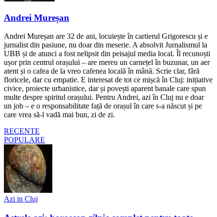
Andrei Mureșan
Andrei Mureșan are 32 de ani, locuiește în cartierul Grigorescu și e
jurnalist din pasiune, nu doar din meserie. A absolvit Jurnalismul la
UBB și de atunci a fost nelipsit din peisajul media local. Îl recunoști
ușor prin centrul orașului – are mereu un carnețel în buzunar, un aer
atent și o cafea de la vreo cafenea locală în mână. Scrie clar, fără
floricele, dar cu empatie. E interesat de tot ce mișcă în Cluj: inițiative
civice, proiecte urbanistice, dar și povești aparent banale care spun
multe despre spiritul orașului. Pentru Andrei, azi în Cluj nu e doar
un job – e o responsabilitate față de orașul în care s-a născut și pe
care vrea să-l vadă mai bun, zi de zi.
RECENTE
POPULARE
Azi in Cluj