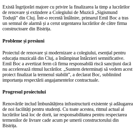
Există îngrijorări majore cu privire la finalizarea la timp a lucrărilor
de renovare și extindere a Colegiului de Muzică „Sigismund
Toduță” din Cluj. Într-o recentă întâlnire, primarul Emil Boc a tras
un semnal de alarmă și a cerut urgentarea lucrărilor de către firma
constructoare din Bistrița.
Probleme și presiuni
Proiectul de renovare și modernizare a colegiului, esențial pentru
educația muzicală din Cluj, a întâmpinat întârzieri semnificative.
Emil Boc a avertizat ferm că firma responsabilă riscă sancțiuni dacă
nu accelerează ritmul lucrărilor. „Suntem determinați să vedem acest
proiect finalizat la termenul stabilit”, a declarat Boc, subliniind
importanța respectării angajamentelor contractuale.
Progresul proiectului
Renovările includ îmbunătățirea infrastructurii existente și adăugarea
de noi facilități pentru studenți. Cu toate acestea, ritmul actual al
lucrărilor lasă loc de dorit, iar responsabilitatea pentru respectarea
termenilor de livrare cade acum pe umerii constructorului din
Bistrița.