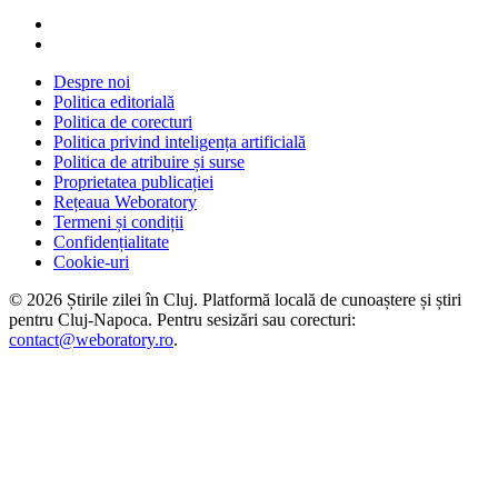
Despre noi
Politica editorială
Politica de corecturi
Politica privind inteligența artificială
Politica de atribuire și surse
Proprietatea publicației
Rețeaua Weboratory
Termeni și condiții
Confidențialitate
Cookie-uri
©
2026
Știrile zilei în Cluj
. Platformă locală de cunoaștere și știri
pentru
Cluj-Napoca
. Pentru sesizări sau corecturi:
contact@weboratory.ro
.