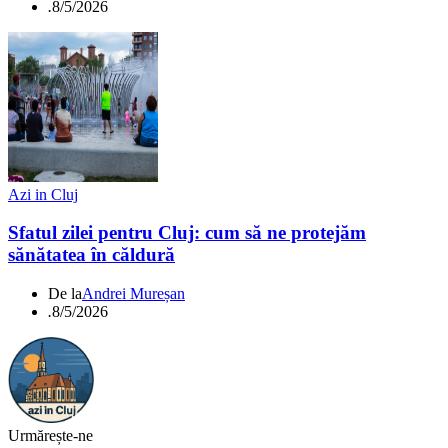
.
8/5/2026
Azi in Cluj
Sfatul zilei pentru Cluj: cum să ne protejăm
sănătatea în căldură
De la
Andrei Mureșan
.
8/5/2026
Urmărește-ne