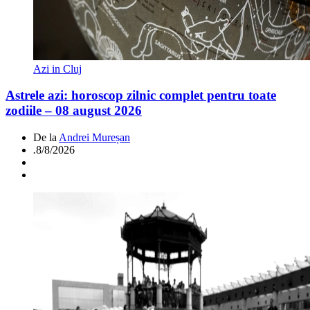
Azi in Cluj
Astrele azi: horoscop zilnic complet pentru toate
zodiile – 08 august 2026
De la
Andrei Mureșan
.
8/8/2026