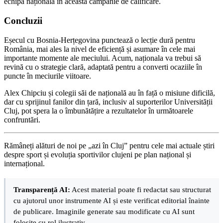
echipa națională în această campanie de calificare.
Concluzii
Eșecul cu Bosnia-Herțegovina punctează o lecție dură pentru
România, mai ales la nivel de eficiență și asumare în cele mai
importante momente ale meciului. Acum, naționala va trebui să
revină cu o strategie clară, adaptată pentru a converti ocaziile în
puncte în meciurile viitoare.
Alex Chipciu și colegii săi de națională au în față o misiune dificilă,
dar cu sprijinul fanilor din țară, inclusiv al suporterilor Universității
Cluj, pot spera la o îmbunătățire a rezultatelor în următoarele
confruntări.
Rămâneți alături de noi pe „azi în Cluj” pentru cele mai actuale știri
despre sport și evoluția sportivilor clujeni pe plan național și
internațional.
Transparență AI:
Acest material poate fi redactat sau structurat
cu ajutorul unor instrumente AI și este verificat editorial înainte
de publicare. Imaginile generate sau modificate cu AI sunt
folosite cu rol ilustrativ.