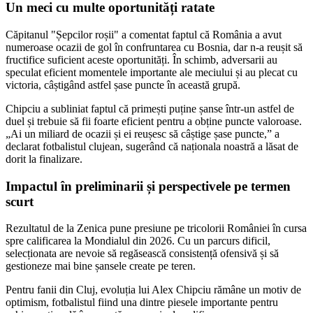
Un meci cu multe oportunități ratate
Căpitanul "Șepcilor roșii" a comentat faptul că România a avut
numeroase ocazii de gol în confruntarea cu Bosnia, dar n-a reușit să
fructifice suficient aceste oportunități. În schimb, adversarii au
speculat eficient momentele importante ale meciului și au plecat cu
victoria, câștigând astfel șase puncte în această grupă.
Chipciu a subliniat faptul că primești puține șanse într-un astfel de
duel și trebuie să fii foarte eficient pentru a obține puncte valoroase.
„Ai un miliard de ocazii și ei reușesc să câștige șase puncte,” a
declarat fotbalistul clujean, sugerând că naționala noastră a lăsat de
dorit la finalizare.
Impactul în preliminarii și perspectivele pe termen
scurt
Rezultatul de la Zenica pune presiune pe tricolorii României în cursa
spre calificarea la Mondialul din 2026. Cu un parcurs dificil,
selecționata are nevoie să regăsească consistență ofensivă și să
gestioneze mai bine șansele create pe teren.
Pentru fanii din Cluj, evoluția lui Alex Chipciu rămâne un motiv de
optimism, fotbalistul fiind una dintre piesele importante pentru