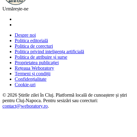
Urmărește-ne
Despre noi
Politica editorială
Politica de corecturi
Politica privind inteligența artificială
Politica de atribuire și surse
Proprietatea publicației
Rețeaua Weboratory
Termeni și condiții
Confidențialitate
Cookie-uri
©
2026
Știrile zilei în Cluj
. Platformă locală de cunoaștere și știri
pentru
Cluj-Napoca
. Pentru sesizări sau corecturi:
contact@weboratory.ro
.