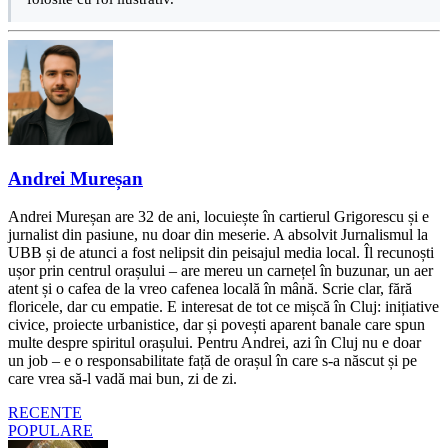
Andrei Mureșan
Andrei Mureșan are 32 de ani, locuiește în cartierul Grigorescu și e
jurnalist din pasiune, nu doar din meserie. A absolvit Jurnalismul la
UBB și de atunci a fost nelipsit din peisajul media local. Îl recunoști
ușor prin centrul orașului – are mereu un carnețel în buzunar, un aer
atent și o cafea de la vreo cafenea locală în mână. Scrie clar, fără
floricele, dar cu empatie. E interesat de tot ce mișcă în Cluj: inițiative
civice, proiecte urbanistice, dar și povești aparent banale care spun
multe despre spiritul orașului. Pentru Andrei, azi în Cluj nu e doar
un job – e o responsabilitate față de orașul în care s-a născut și pe
care vrea să-l vadă mai bun, zi de zi.
RECENTE
POPULARE