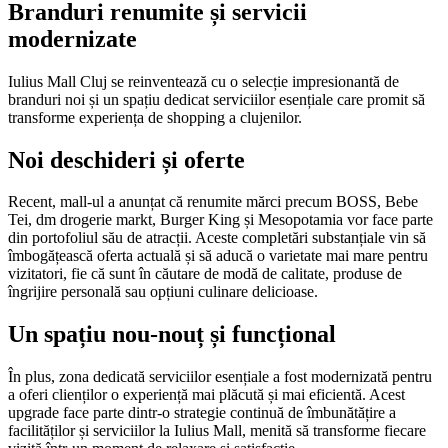
Branduri renumite și servicii
modernizate
Iulius Mall Cluj se reinventează cu o selecție impresionantă de
branduri noi și un spațiu dedicat serviciilor esențiale care promit să
transforme experiența de shopping a clujenilor.
Noi deschideri și oferte
Recent, mall-ul a anunțat că renumite mărci precum BOSS, Bebe
Tei, dm drogerie markt, Burger King și Mesopotamia vor face parte
din portofoliul său de atracții. Aceste completări substanțiale vin să
îmbogățească oferta actuală și să aducă o varietate mai mare pentru
vizitatori, fie că sunt în căutare de modă de calitate, produse de
îngrijire personală sau opțiuni culinare delicioase.
Un spațiu nou-nouț și funcțional
În plus, zona dedicată serviciilor esențiale a fost modernizată pentru
a oferi clienților o experiență mai plăcută și mai eficientă. Acest
upgrade face parte dintr-o strategie continuă de îmbunătățire a
facilităților și serviciilor la Iulius Mall, menită să transforme fiecare