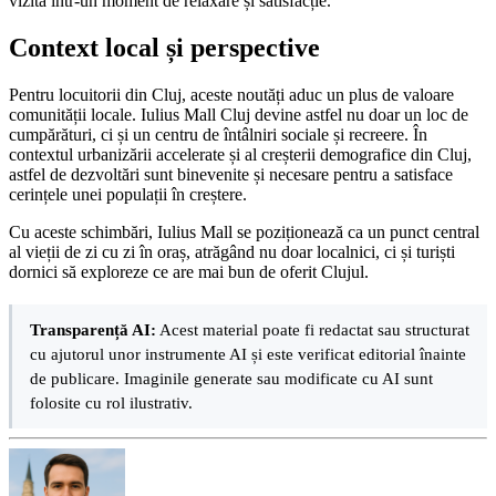
vizită într-un moment de relaxare și satisfacție.
Context local și perspective
Pentru locuitorii din Cluj, aceste noutăți aduc un plus de valoare
comunității locale. Iulius Mall Cluj devine astfel nu doar un loc de
cumpărături, ci și un centru de întâlniri sociale și recreere. În
contextul urbanizării accelerate și al creșterii demografice din Cluj,
astfel de dezvoltări sunt binevenite și necesare pentru a satisface
cerințele unei populații în creștere.
Cu aceste schimbări, Iulius Mall se poziționează ca un punct central
al vieții de zi cu zi în oraș, atrăgând nu doar localnici, ci și turiști
dornici să exploreze ce are mai bun de oferit Clujul.
Transparență AI:
Acest material poate fi redactat sau structurat
cu ajutorul unor instrumente AI și este verificat editorial înainte
de publicare. Imaginile generate sau modificate cu AI sunt
folosite cu rol ilustrativ.