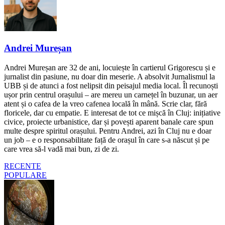
Andrei Mureșan
Andrei Mureșan are 32 de ani, locuiește în cartierul Grigorescu și e
jurnalist din pasiune, nu doar din meserie. A absolvit Jurnalismul la
UBB și de atunci a fost nelipsit din peisajul media local. Îl recunoști
ușor prin centrul orașului – are mereu un carnețel în buzunar, un aer
atent și o cafea de la vreo cafenea locală în mână. Scrie clar, fără
floricele, dar cu empatie. E interesat de tot ce mișcă în Cluj: inițiative
civice, proiecte urbanistice, dar și povești aparent banale care spun
multe despre spiritul orașului. Pentru Andrei, azi în Cluj nu e doar
un job – e o responsabilitate față de orașul în care s-a născut și pe
care vrea să-l vadă mai bun, zi de zi.
RECENTE
POPULARE