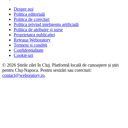
Despre noi
Politica editorială
Politica de corecturi
Politica privind inteligența artificială
Politica de atribuire și surse
Proprietatea publicației
Rețeaua Weboratory
Termeni și condiții
Confidențialitate
Cookie-uri
©
2026
Știrile zilei în Cluj
. Platformă locală de cunoaștere și știri
pentru
Cluj-Napoca
. Pentru sesizări sau corecturi:
contact@weboratory.ro
.