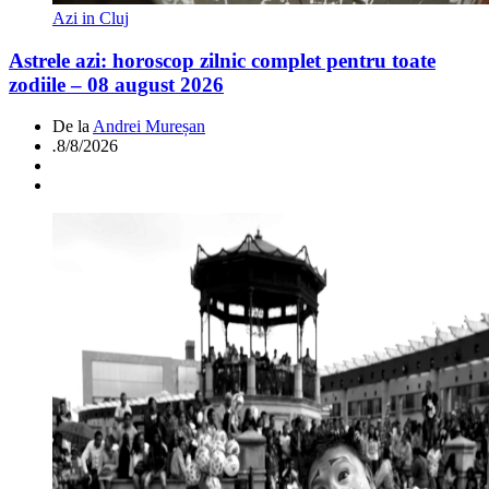
Azi in Cluj
Astrele azi: horoscop zilnic complet pentru toate
zodiile – 08 august 2026
De la
Andrei Mureșan
.
8/8/2026