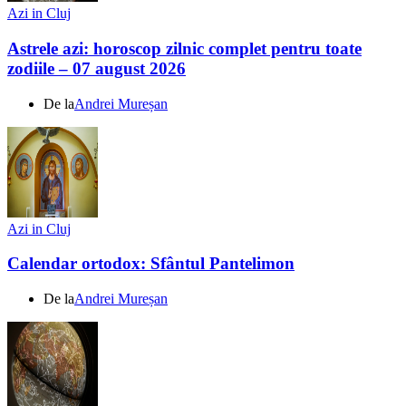
Azi in Cluj
Astrele azi: horoscop zilnic complet pentru toate
zodiile – 07 august 2026
De la
Andrei Mureșan
Azi in Cluj
Calendar ortodox: Sfântul Pantelimon
De la
Andrei Mureșan