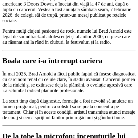
americane 3 Doors Down, a încetat din viață la 47 de ani, după o
luptă cu cancerul. Vestea a fost anunțată sâmbătă seara, 7 februarie
2026, de colegii săi de trupă, printr-un mesaj publicat pe rețelele
sociale.
Pentru mulți clujeni pasionați de rock, numele lui Brad Arnold este
legat de soundtrack-ul adolescenței și al anilor 2000, cu piese care
au răsunat ani la rând în cluburi, la festivaluri și la radio.
Boala care i-a întrerupt cariera
În mai 2025, Brad Arnold a făcut public faptul că fusese diagnosticat
cu carcinom renal cu celule clare, în stadiu avansat. Cancerul pornea
de la rinichi și se extinsese deja la plămâni, o evoluție agresivă care
i-a schimbat radical planurile profesionale.
La scurt timp după diagnostic, formația a fost nevoită să anuleze un
turneu programat, pentru ca solistul să se poată concentra pe
tratament. Chiar și în aceste condiții, artistul transmitea atunci mesaje
de curaj și cerea sprijinul fanilor prin rugăciuni și gânduri bune.
De la tobe la microfon: începuturile lui