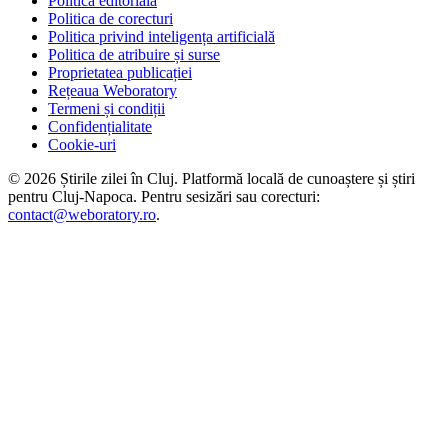
Politica editorială
Politica de corecturi
Politica privind inteligența artificială
Politica de atribuire și surse
Proprietatea publicației
Rețeaua Weboratory
Termeni și condiții
Confidențialitate
Cookie-uri
©
2026
Știrile zilei în Cluj
. Platformă locală de cunoaștere și știri
pentru
Cluj-Napoca
. Pentru sesizări sau corecturi:
contact@weboratory.ro
.