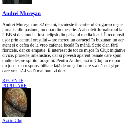
Andrei Mureșan
Andrei Mureșan are 32 de ani, locuiește în cartierul Grigorescu și e
jurnalist din pasiune, nu doar din meserie. A absolvit Jurnalismul la
UBB și de atunci a fost nelipsit din peisajul media local. Îl recunoști
ușor prin centrul orașului – are mereu un carnețel în buzunar, un aer
atent și o cafea de la vreo cafenea locală în mână. Scrie clar, fără
floricele, dar cu empatie. E interesat de tot ce mișcă în Cluj: inițiative
civice, proiecte urbanistice, dar și povești aparent banale care spun
multe despre spiritul orașului. Pentru Andrei, azi în Cluj nu e doar
un job – e o responsabilitate față de orașul în care s-a născut și pe
care vrea să-l vadă mai bun, zi de zi.
RECENTE
POPULARE
Azi in Cluj