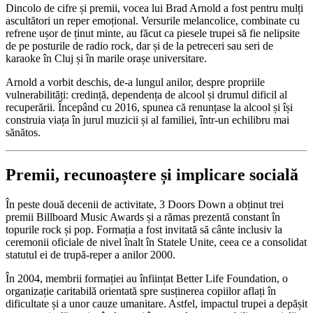
Dincolo de cifre și premii, vocea lui Brad Arnold a fost pentru mulți
ascultători un reper emoțional. Versurile melancolice, combinate cu
refrene ușor de ținut minte, au făcut ca piesele trupei să fie nelipsite
de pe posturile de radio rock, dar și de la petreceri sau seri de
karaoke în Cluj și în marile orașe universitare.
Arnold a vorbit deschis, de-a lungul anilor, despre propriile
vulnerabilități: credință, dependența de alcool și drumul dificil al
recuperării. Începând cu 2016, spunea că renunțase la alcool și își
construia viața în jurul muzicii și al familiei, într-un echilibru mai
sănătos.
Premii, recunoaștere și implicare socială
În peste două decenii de activitate, 3 Doors Down a obținut trei
premii Billboard Music Awards și a rămas prezentă constant în
topurile rock și pop. Formația a fost invitată să cânte inclusiv la
ceremonii oficiale de nivel înalt în Statele Unite, ceea ce a consolidat
statutul ei de trupă-reper a anilor 2000.
În 2004, membrii formației au înființat Better Life Foundation, o
organizație caritabilă orientată spre susținerea copiilor aflați în
dificultate și a unor cauze umanitare. Astfel, impactul trupei a depășit