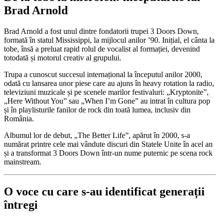
Brad Arnold
Brad Arnold a fost unul dintre fondatorii trupei 3 Doors Down,
formată în statul Mississippi, la mijlocul anilor ’90. Inițial, el cânta la
tobe, însă a preluat rapid rolul de vocalist al formației, devenind
totodată și motorul creativ al grupului.
Trupa a cunoscut succesul internațional la începutul anilor 2000,
odată cu lansarea unor piese care au ajuns în heavy rotation la radio,
televiziuni muzicale și pe scenele marilor festivaluri: „Kryptonite”,
„Here Without You” sau „When I’m Gone” au intrat în cultura pop
și în playlisturile fanilor de rock din toată lumea, inclusiv din
România.
Albumul lor de debut, „The Better Life”, apărut în 2000, s-a
numărat printre cele mai vândute discuri din Statele Unite în acel an
și a transformat 3 Doors Down într-un nume puternic pe scena rock
mainstream.
O voce cu care s-au identificat generații
întregi