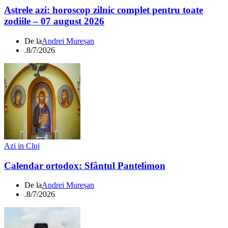
Astrele azi: horoscop zilnic complet pentru toate
zodiile – 07 august 2026
De la
Andrei Mureșan
.
8/7/2026
Azi in Cluj
Calendar ortodox: Sfântul Pantelimon
De la
Andrei Mureșan
.
8/7/2026