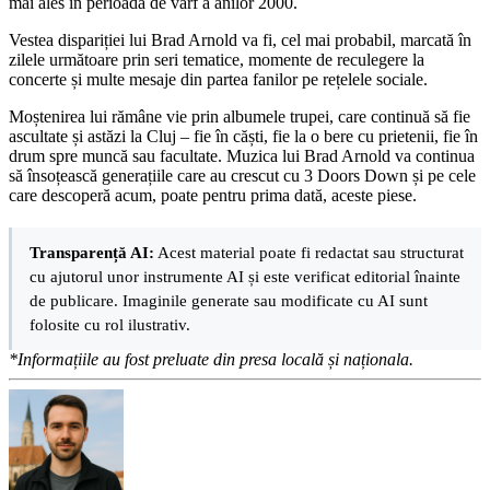
mai ales în perioada de vârf a anilor 2000.
Vestea dispariției lui Brad Arnold va fi, cel mai probabil, marcată în
zilele următoare prin seri tematice, momente de reculegere la
concerte și multe mesaje din partea fanilor pe rețelele sociale.
Moștenirea lui rămâne vie prin albumele trupei, care continuă să fie
ascultate și astăzi la Cluj – fie în căști, fie la o bere cu prietenii, fie în
drum spre muncă sau facultate. Muzica lui Brad Arnold va continua
să însoțească generațiile care au crescut cu 3 Doors Down și pe cele
care descoperă acum, poate pentru prima dată, aceste piese.
Transparență AI:
Acest material poate fi redactat sau structurat
cu ajutorul unor instrumente AI și este verificat editorial înainte
de publicare. Imaginile generate sau modificate cu AI sunt
folosite cu rol ilustrativ.
*Informațiile au fost preluate din presa locală și naționala.