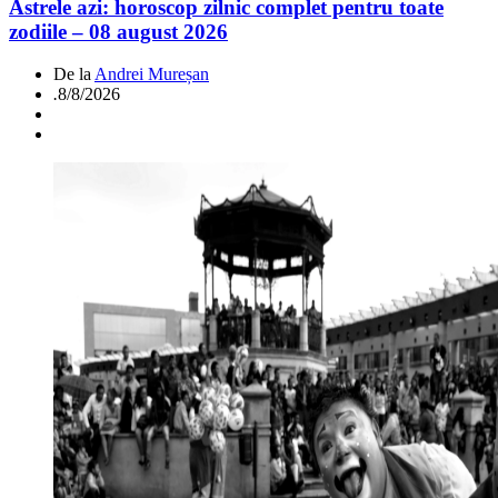
Astrele azi: horoscop zilnic complet pentru toate
zodiile – 08 august 2026
De la
Andrei Mureșan
.
8/8/2026