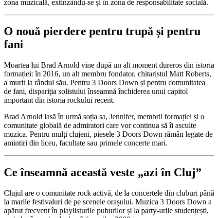
zona muzicală, extinzându-se și în zona de responsabilitate socială.
O nouă pierdere pentru trupă și pentru
fani
Moartea lui Brad Arnold vine după un alt moment dureros din istoria
formației: în 2016, un alt membru fondator, chitaristul Matt Roberts,
a murit la rândul său. Pentru 3 Doors Down și pentru comunitatea
de fani, dispariția solistului înseamnă închiderea unui capitol
important din istoria rockului recent.
Brad Arnold lasă în urmă soția sa, Jennifer, membrii formației și o
comunitate globală de admiratori care vor continua să îi asculte
muzica. Pentru mulți clujeni, piesele 3 Doors Down rămân legate de
amintiri din liceu, facultate sau primele concerte mari.
Ce înseamnă această veste „azi în Cluj”
Clujul are o comunitate rock activă, de la concertele din cluburi până
la marile festivaluri de pe scenele orașului. Muzica 3 Doors Down a
apărut frecvent în playlisturile puburilor și la party-urile studențești,