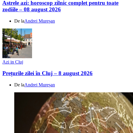
Astrele azi: horoscop zilnic complet pentru toate
zodiile – 08 august 2026
De la
Andrei Mureșan
Azi in Cluj
Prețurile zilei în Cluj – 8 august 2026
De la
Andrei Mureșan