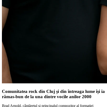
Comunitatea rock din Cluj și din întreaga lume își ia
rămas-bun de la una dintre vocile anilor 2000
Brad Arnold, cântărețul și principalul compozitor al formației