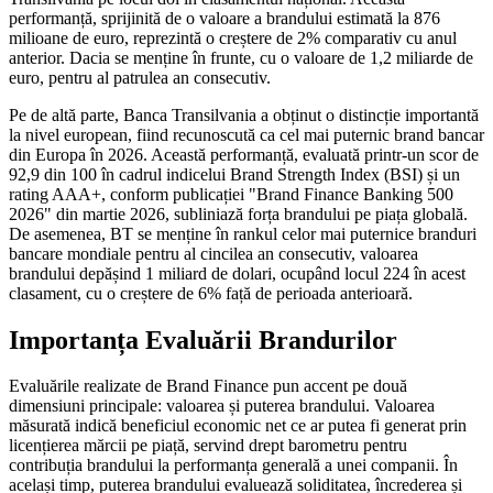
performanță, sprijinită de o valoare a brandului estimată la 876
milioane de euro, reprezintă o creștere de 2% comparativ cu anul
anterior. Dacia se menține în frunte, cu o valoare de 1,2 miliarde de
euro, pentru al patrulea an consecutiv.
Pe de altă parte, Banca Transilvania a obținut o distincție importantă
la nivel european, fiind recunoscută ca cel mai puternic brand bancar
din Europa în 2026. Această performanță, evaluată printr-un scor de
92,9 din 100 în cadrul indicelui Brand Strength Index (BSI) și un
rating AAA+, conform publicației "Brand Finance Banking 500
2026" din martie 2026, subliniază forța brandului pe piața globală.
De asemenea, BT se menține în rankul celor mai puternice branduri
bancare mondiale pentru al cincilea an consecutiv, valoarea
brandului depășind 1 miliard de dolari, ocupând locul 224 în acest
clasament, cu o creștere de 6% față de perioada anterioară.
Importanța Evaluării Brandurilor
Evaluările realizate de Brand Finance pun accent pe două
dimensiuni principale: valoarea și puterea brandului. Valoarea
măsurată indică beneficiul economic net ce ar putea fi generat prin
licențierea mărcii pe piață, servind drept barometru pentru
contribuția brandului la performanța generală a unei companii. În
același timp, puterea brandului evaluează soliditatea, încrederea și