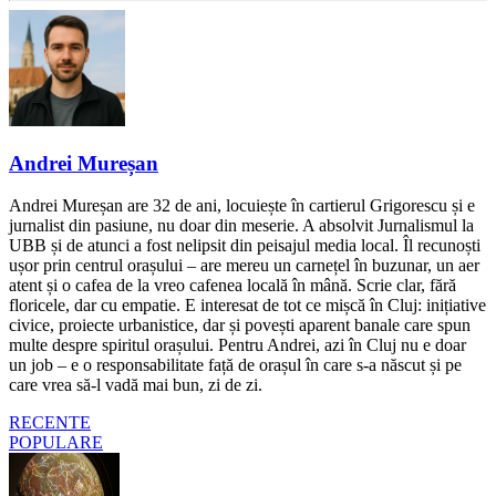
Andrei Mureșan
Andrei Mureșan are 32 de ani, locuiește în cartierul Grigorescu și e
jurnalist din pasiune, nu doar din meserie. A absolvit Jurnalismul la
UBB și de atunci a fost nelipsit din peisajul media local. Îl recunoști
ușor prin centrul orașului – are mereu un carnețel în buzunar, un aer
atent și o cafea de la vreo cafenea locală în mână. Scrie clar, fără
floricele, dar cu empatie. E interesat de tot ce mișcă în Cluj: inițiative
civice, proiecte urbanistice, dar și povești aparent banale care spun
multe despre spiritul orașului. Pentru Andrei, azi în Cluj nu e doar
un job – e o responsabilitate față de orașul în care s-a născut și pe
care vrea să-l vadă mai bun, zi de zi.
RECENTE
POPULARE