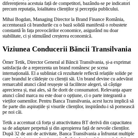
diferențierea acestuia față de competitori, bazându-se pe indicatori
precum reputația, loialitatea clienților și percepția publicului.
Mihai Bogdan, Managing Director la Brand Finance România,
accentuează că brandurile cu o bază solidă manifestă o robustete
constantă în fața provocărilor economice, asigurând nu doar
stabilitate, ci și stimulând creșterea economică.
Viziunea Conducerii Băncii Transilvania
Ömer Tetik, Director General al Băncii Transilvania, și-a exprimat
satisfacția de a reprezenta un brand românesc pe scena
internațională. El a subliniat că rezultatele reflectă relațiile solide pe
care brandul le clădește cu clienții săi. Un brand devine cu adevărat
remarcabil atunci când reușește să faciliteze alegeri, să câștige
aprecierea și, mai ales, să fie dorit de consumatori. Relevanța apare
atunci când marca nu este doar o opțiune, ci o parte integrantă a
vieților oamenilor. Pentru Banca Transilvania, acest lucru implică să
fie parte din aspirațiile și visurile clienților, inspirându-i să pornească
pe noi căi.
Tetik a accentuat că forța și atractivitatea BT derivă din capacitatea
sa de adaptare perpetuă și din apropierea față de nevoile clienților.
După 32 de ani de activitate, Banca Transilvania a înfruntat multiple