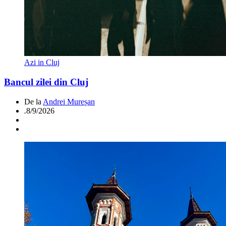
Azi in Cluj
Bancul zilei din Cluj
De la
Andrei Mureșan
.
8/9/2026