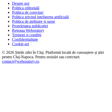
Despre noi
Politica editorială
Politica de corecturi
Politica privind inteligența artificială
Politica de atribuire și surse
Proprietatea publicației
Rețeaua Weboratory
Termeni și condiții
Confidențialitate
Cookie-uri
©
2026
Știrile zilei în Cluj
. Platformă locală de cunoaștere și știri
pentru
Cluj-Napoca
. Pentru sesizări sau corecturi:
contact@weboratory.ro
.