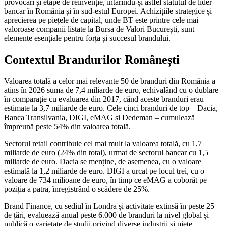
provocări și etape de reinvenție, întărindu-și astfel statutul de lider
bancar în România și în sud-estul Europei. Achizițiile strategice și
aprecierea pe piețele de capital, unde BT este printre cele mai
valoroase companii listate la Bursa de Valori București, sunt
elemente esențiale pentru forța și succesul brandului.
Contextul Brandurilor Românești
Valoarea totală a celor mai relevante 50 de branduri din România a
atins în 2026 suma de 7,4 miliarde de euro, echivalând cu o dublare
în comparație cu evaluarea din 2017, când aceste branduri erau
estimate la 3,7 miliarde de euro. Cele cinci branduri de top – Dacia,
Banca Transilvania, DIGI, eMAG și Dedeman – cumulează
împreună peste 54% din valoarea totală.
Sectorul retail contribuie cel mai mult la valoarea totală, cu 1,7
miliarde de euro (24% din total), urmat de sectorul bancar cu 1,5
miliarde de euro. Dacia se menține, de asemenea, cu o valoare
estimată la 1,2 miliarde de euro. DIGI a urcat pe locul trei, cu o
valoare de 734 milioane de euro, în timp ce eMAG a coborât pe
poziția a patra, înregistrând o scădere de 25%.
Brand Finance, cu sediul în Londra și activitate extinsă în peste 25
de țări, evaluează anual peste 6.000 de branduri la nivel global și
publică o varietate de studii privind diverse industrii și piețe.