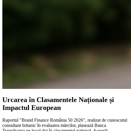
Urcarea în Clasamentele Naționale și
Impactul European
Raportul "Brand Finance România 50 2026", realizat de cunoscutul
consultant britanic în evaluarea mărcilor, plasează Banca
Transilvania pe locul doi în clasamentul național. Această