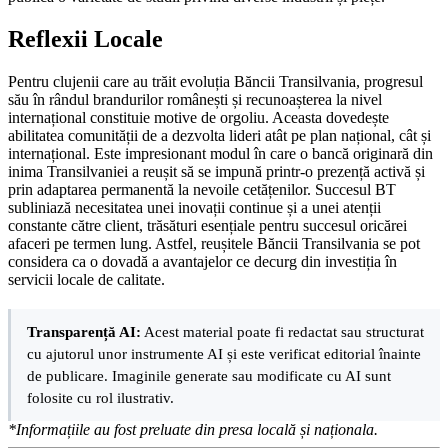
Reflexii Locale
Pentru clujenii care au trăit evoluția Băncii Transilvania, progresul
său în rândul brandurilor românești și recunoașterea la nivel
internațional constituie motive de orgoliu. Aceasta dovedește
abilitatea comunității de a dezvolta lideri atât pe plan național, cât și
internațional. Este impresionant modul în care o bancă originară din
inima Transilvaniei a reușit să se impună printr-o prezență activă și
prin adaptarea permanentă la nevoile cetățenilor. Succesul BT
subliniază necesitatea unei inovații continue și a unei atenții
constante către client, trăsături esențiale pentru succesul oricărei
afaceri pe termen lung. Astfel, reușitele Băncii Transilvania se pot
considera ca o dovadă a avantajelor ce decurg din investiția în
servicii locale de calitate.
Transparență AI:
Acest material poate fi redactat sau structurat
cu ajutorul unor instrumente AI și este verificat editorial înainte
de publicare. Imaginile generate sau modificate cu AI sunt
folosite cu rol ilustrativ.
*Informațiile au fost preluate din presa locală și naționala.