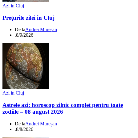
Azi in Cluj
Prețurile zilei în Cluj
De la
Andrei Mureșan
.
8/9/2026
Azi in Cluj
Astrele azi: horoscop zilnic complet pentru toate
zodiile – 08 august 2026
De la
Andrei Mureșan
.
8/8/2026